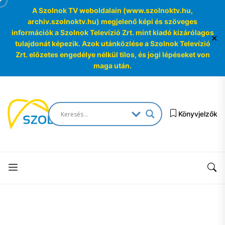
A Szolnok TV weboldalain (www.szolnoktv.hu,
archiv.szolnoktv.hu) megjelenő képi és szöveges
információk a Szolnok Televízió Zrt. mint kiadó kizárólagos
✕
tulajdonát képezik. Azok utánközlése a Szolnok Televízió
Zrt. előzetes engedélye nélkül tilos, és jogi lépéseket von
maga után.
Skip
to
SzolnokTV
the
Könyvjelzők
Archívum
content
SzolnokTV
Archívum