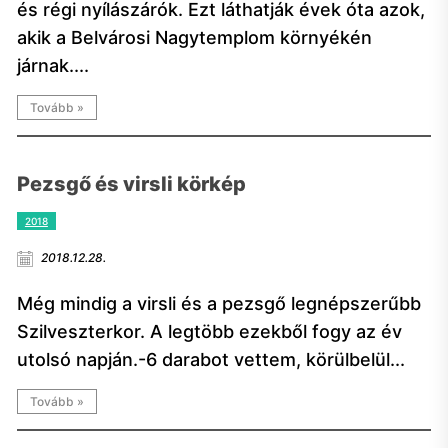
és régi nyílászárók. Ezt láthatják évek óta azok,
akik a Belvárosi Nagytemplom környékén
járnak....
Tovább »
Pezsgő és virsli körkép
2018
2018.12.28.
Még mindig a virsli és a pezsgő legnépszerűbb
Szilveszterkor. A legtöbb ezekből fogy az év
utolsó napján.-6 darabot vettem, körülbelül...
Tovább »