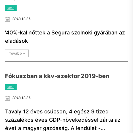
2018
2018.12.21.
'40%-kal nőttek a Segura szolnoki gyárában az
eladások
Tovább »
Fókuszban a kkv-szektor 2019-ben
2018
2018.12.21.
Tavaly 12 éves csúcson, 4 egész 9 tized
százalékos éves GDP-növekedéssel zárta az
évet a magyar gazdaság. A lendület -...