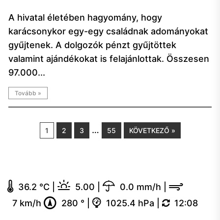
A hivatal életében hagyomány, hogy
karácsonykor egy-egy családnak adományokat
gyűjtenek. A dolgozók pénzt gyűjtöttek
valamint ajándékokat is felajánlottak. Összesen
97.000...
Tovább »
…
1
2
3
55
KÖVETKEZŐ »
36.2 °C
|
5.00
|
0.0 mm/h
|
7 km/h
280 °
|
1025.4 hPa
|
12:08