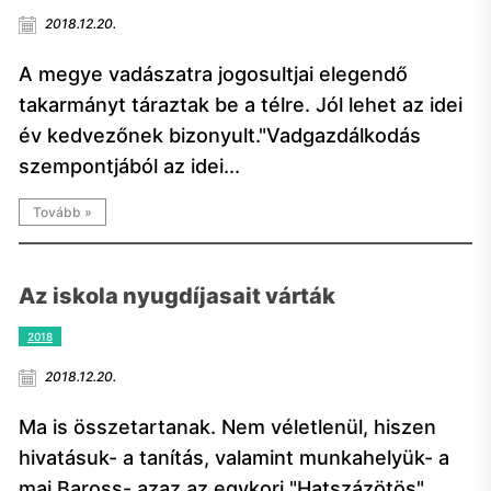
2018.12.20.
A megye vadászatra jogosultjai elegendő
takarmányt táraztak be a télre. Jól lehet az idei
év kedvezőnek bizonyult."Vadgazdálkodás
szempontjából az idei...
Tovább »
Az iskola nyugdíjasait várták
2018
2018.12.20.
Ma is összetartanak. Nem véletlenül, hiszen
hivatásuk- a tanítás, valamint munkahelyük- a
mai Baross- azaz az egykori "Hatszázötös"