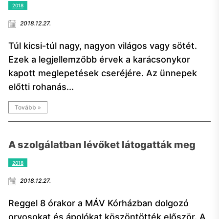
2018
2018.12.27.
Túl kicsi-túl nagy, nagyon világos vagy sötét.
Ezek a legjellemzőbb érvek a karácsonykor
kapott meglepetések cseréjére. Az ünnepek
előtti rohanás...
Tovább »
A szolgálatban lévőket látogatták meg
2018
2018.12.27.
Reggel 8 órakor a MÁV Kórházban dolgozó
orvosokat és ápolókat köszöntötték először. A