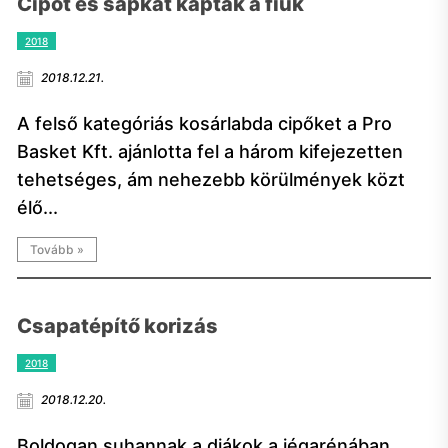
Cipőt és sapkát kaptak a fiúk
2018
2018.12.21.
A felső kategóriás kosárlabda cipőket a Pro
Basket Kft. ajánlotta fel a három kifejezetten
tehetséges, ám nehezebb körülmények közt
élő...
Tovább »
Csapatépítő korizás
2018
2018.12.20.
Boldogan suhannak a diákok a jégarénában.