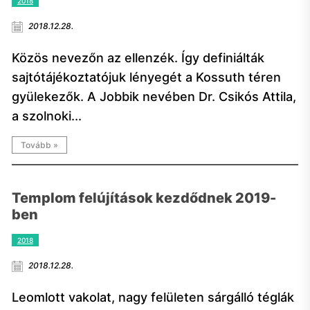
2018
2018.12.28.
Közös nevezőn az ellenzék. Így definiálták
sajtótájékoztatójuk lényegét a Kossuth téren
gyülekezők. A Jobbik nevében Dr. Csikós Attila,
a szolnoki...
Tovább »
Templom felújítások kezdődnek 2019-
ben
2018
2018.12.28.
Leomlott vakolat, nagy felületen sárgálló téglák