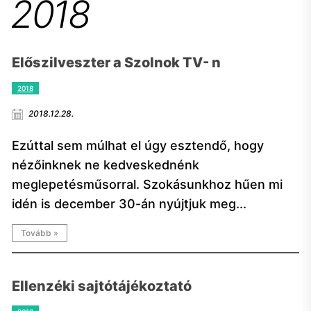
2018
Előszilveszter a Szolnok TV- n
2018
2018.12.28.
Ezúttal sem múlhat el úgy esztendő, hogy
nézőinknek ne kedveskednénk
meglepetésműsorral. Szokásunkhoz hűen mi
idén is december 30-án nyújtjuk meg...
Tovább »
Ellenzéki sajtótájékoztató