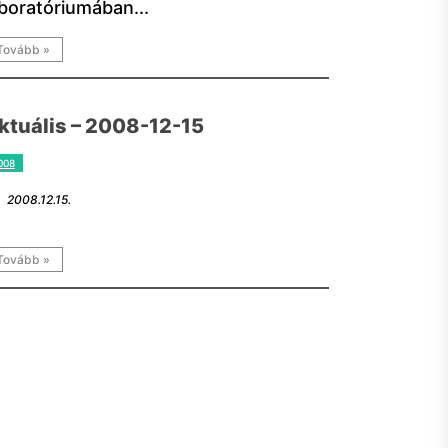
aboratóriumában...
Tovább »
ktuális – 2008-12-15
008
2008.12.15.
Tovább »