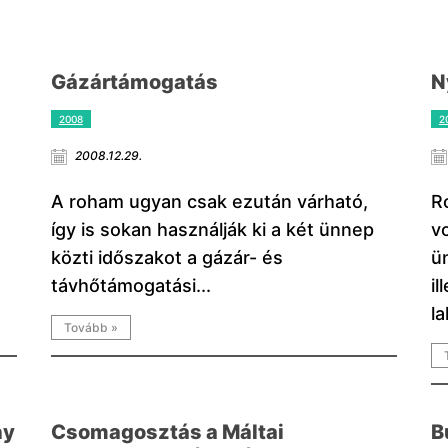
Gázártámogatás
N
2008
2
2008.12.29.
A roham ugyan csak ezután várható,
Ro
így is sokan használják ki a két ünnep
v
közti időszakot a gázár- és
ü
távhőtámogatási...
il
la
Tovább »
ny
Csomagosztás a Máltai
B