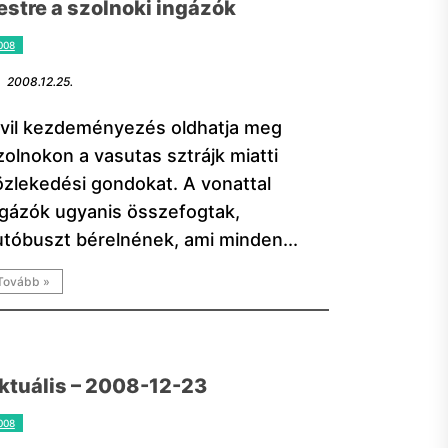
estre a szolnoki ingázók
008
2008.12.25.
ivil kezdeményezés oldhatja meg
zolnokon a vasutas sztrájk miatti
özlekedési gondokat. A vonattal
ngázók ugyanis összefogtak,
utóbuszt bérelnének, ami minden...
Tovább »
ktuális – 2008-12-23
008