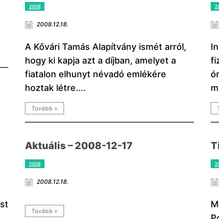
2008
2
2008.12.18.
A Kővári Tamás Alapítvány ismét arról,
In
hogy ki kapja azt a díjban, amelyet a
f
fiatalon elhunyt névadó emlékére
ó
hoztak létre....
m
Tovább »
Aktuális – 2008-12-17
T
2008
2
2008.12.18.
st
M
Tovább »
P