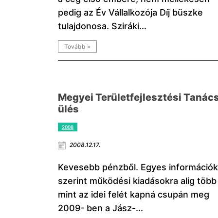
pedig az Év Vállalkozója Díj büszke
tulajdonosa. Sziráki...
Tovább »
Megyei Területfejlesztési Tanác
ülés
2008
2008.12.17.
Kevesebb pénzből. Egyes információk
szerint működési kiadásokra alig több
mint az idei felét kapná csupán meg
2009- ben a Jász-...