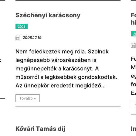
Széchenyi karácsony
F
h
2008
2
2008.12.19.
Nem feledkeztek meg róla. Szolnok
F
k
legnépesebb városrészében is
M
megünnepelték a karácsonyt. A
eg
műsorról a legkisebbek gondoskodtak.
f
Az ünnepkör eredetét megidéző...
E
Tovább »
Kővári Tamás díj
I