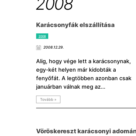
2008
Karácsonyfák elszállítása
2008
2008.12.29.
Alig, hogy vége lett a karácsonynak,
egy-két helyen már kidobták a
fenyőfát. A legtöbben azonban csak
januárban válnak meg az...
Tovább »
Vöröskereszt karácsonyi adomá