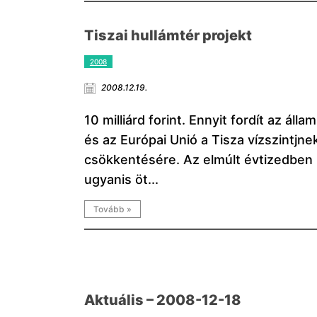
Tiszai hullámtér projekt
2008
2008.12.19.
10 milliárd forint. Ennyit fordít az állam
és az Európai Unió a Tisza vízszintjne
csökkentésére. Az elmúlt évtizedben
ugyanis öt...
Tovább »
Aktuális – 2008-12-18