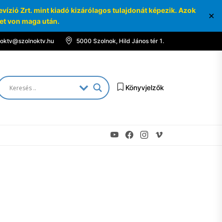
ízió Zrt. mint kiadó kizárólagos tulajdonát képezik. Azok
✕
ket von maga után.
noktv@szolnoktv.hu
5000 Szolnok, Hild János tér 1.
Könyvjelzők
Youtube
Facebook
Instagram
Vimeo