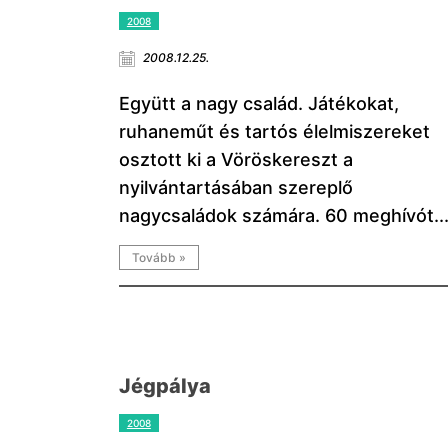
2008
2008.12.25.
Együtt a nagy család. Játékokat,
ruhaneműt és tartós élelmiszereket
osztott ki a Vöröskereszt a
nyilvántartásában szereplő
nagycsaládok számára. 60 meghívót..
Tovább »
Jégpálya
2008