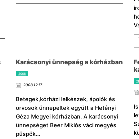
i
h
V
s
Karácsonyi ünnepség a kórházban
F
k
2008
2
2008.12.17.
Betegek,kórházi lelkészek, ápolók és
I
orvosok ünnepeltek együtt a Hetényi
l
Géza Megyei kórházban. A karácsonyi
Sz
ünnepséget Beer Miklós váci megyés
k
püspök...