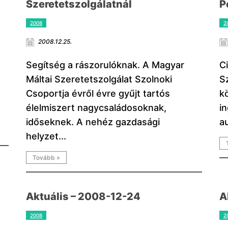
Szeretetszolgálatnál
P
2008
2
2008.12.25.
Segítség a rászorulóknak. A Magyar
C
Máltai Szeretetszolgálat Szolnoki
S
Csoportja évről évre gyűjt tartós
k
élelmiszert nagycsaládosoknak,
i
.
időseknek. A nehéz gazdasági
a
helyzet...
Tovább »
Aktuális – 2008-12-24
A
2008
2