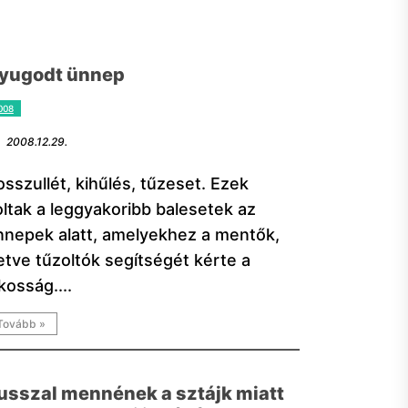
yugodt ünnep
008
2008.12.29.
sszullét, kihűlés, tűzeset. Ezek
oltak a leggyakoribb balesetek az
nnepek alatt, amelyekhez a mentők,
letve tűzoltók segítségét kérte a
kosság....
Tovább »
usszal mennének a sztájk miatt