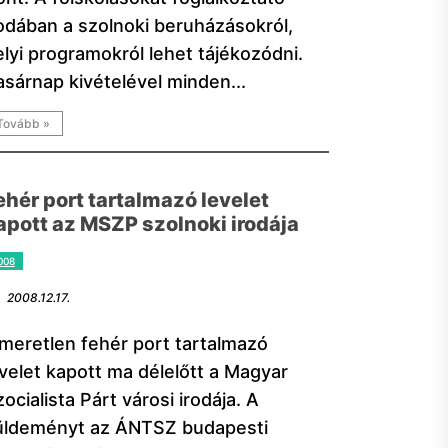
rodában a szolnoki beruházásokról,
elyi programokról lehet tájékozódni.
asárnap kivételével minden...
Tovább »
ehér port tartalmazó levelet
apott az MSZP szolnoki irodája
008
2008.12.17.
smeretlen fehér port tartalmazó
evelet kapott ma délelőtt a Magyar
ocialista Párt városi irodája. A
üldeményt az ÁNTSZ budapesti