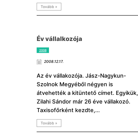
Tovább »
Év vállalkozója
2008
2008.12.17.
Az év vállakozója. Jász-Nagykun-
Szolnok Megyéből négyen is
átvehették a kitüntető címet. Egyikük,
Zilahi Sándor már 26 éve vállakozó.
Taxisofőrként kezdte,...
Tovább »