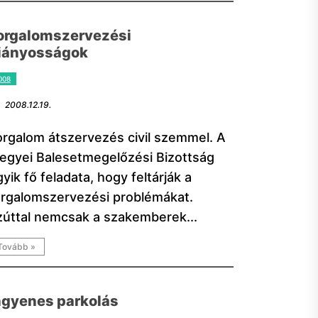
orgalomszervezési
iányosságok
008
2008.12.19.
orgalom átszervezés civil szemmel. A
egyei Balesetmegelőzési Bizottság
yik fő feladata, hogy feltárják a
orgalomszervezési problémákat.
zúttal nemcsak a szakemberek...
Tovább »
ngyenes parkolás