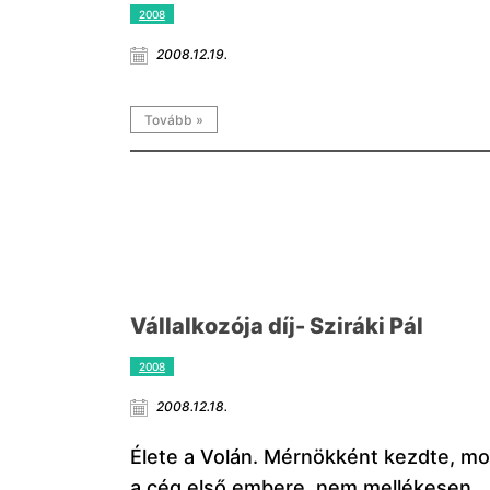
2008
2008.12.19.
Tovább »
Vállalkozója díj- Sziráki Pál
2008
2008.12.18.
Élete a Volán. Mérnökként kezdte, mo
a cég első embere, nem mellékesen