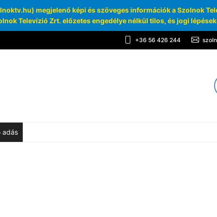
oktv.hu) megjelenő képi és szöveges információk a Szolnok Telev
lnok Televízió Zrt. előzetes engedélye nélkül tilos, és jogi lépése
+36 56 426 244
szol
TV
chívum
ő adás