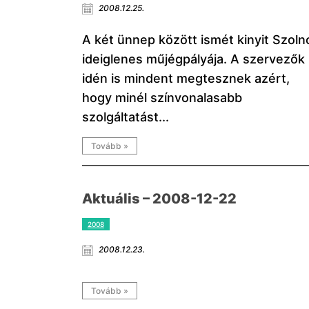
2008.12.25.
A két ünnep között ismét kinyit Szoln
ideiglenes műjégpályája. A szervezők
idén is mindent megtesznek azért,
hogy minél színvonalasabb
szolgáltatást...
Tovább »
Aktuális – 2008-12-22
2008
2008.12.23.
Tovább »