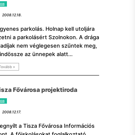
008
2008.12.18.
gyenes parkolás. Holnap kell utoljára
izetni a parkolásért Szolnokon. A drága
radíjak nem véglegesen szűntek meg,
indössze az ünnepek alatt...
Tovább »
isza Fővárosa projektiroda
008
2008.12.17.
egnyílt a Tisza Fővárosa Információs
ont. A főiskolásokat foglalkoztató