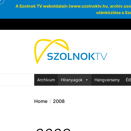
A Szolnok TV weboldalain (www.szolnoktv.hu, archiv.szoln
utánközlése a Szo
Skip
to
the
Szolnok
content
Archívum
SzolnokTV Ar
Archívum
Híranyagok
Hangverseny
Él
Home
2008