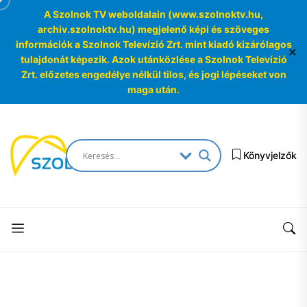
A Szolnok TV weboldalain (www.szolnoktv.hu,
archiv.szolnoktv.hu) megjelenő képi és szöveges
információk a Szolnok Televízió Zrt. mint kiadó kizárólagos
✕
tulajdonát képezik. Azok utánközlése a Szolnok Televízió
Zrt. előzetes engedélye nélkül tilos, és jogi lépéseket von
maga után.
Skip
to
SzolnokTV
the
Könyvjelzők
Archívum
content
SzolnokTV
Archívum