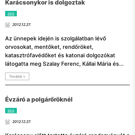
Karácsonykor is dolgoztak
2012
2012.12.27.
Az ünnepek idején is szolgálatban lévő
orvosokat, mentőket, rendőröket,
katasztrófavédőket és katonai dolgozókat
látogatta meg Szalay Ferenc, Kállai Mária és...
Tovább »
Évzáró a polgárőröknél
2012
2012.12.27.