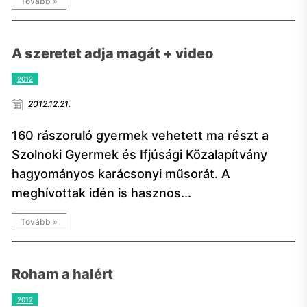
Tovább »
A szeretet adja magát + video
2012
2012.12.21.
160 rászoruló gyermek vehetett ma részt a
Szolnoki Gyermek és Ifjúsági Közalapítvány
hagyományos karácsonyi műsorát. A
meghívottak idén is hasznos...
Tovább »
Roham a halért
2012