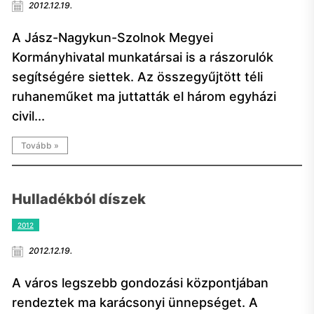
2012.12.19.
A Jász-Nagykun-Szolnok Megyei
Kormányhivatal munkatársai is a rászorulók
segítségére siettek. Az összegyűjtött téli
ruhaneműket ma juttatták el három egyházi
civil...
Tovább »
Hulladékból díszek
2012
2012.12.19.
A város legszebb gondozási központjában
rendeztek ma karácsonyi ünnepséget. A