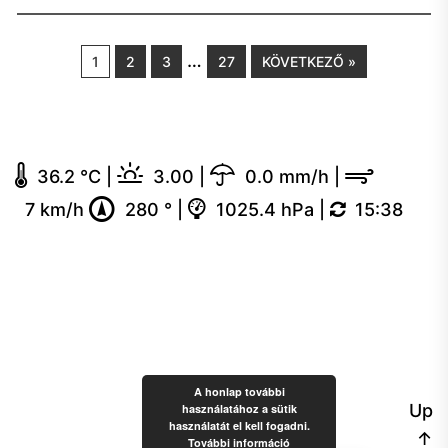
…
1
2
3
27
KÖVETKEZŐ »
36.2 °C
|
3.00
|
0.0 mm/h
|
7 km/h
280 °
|
1025.4 hPa
|
15:38
A honlap további
Up
használatához a sütik
használatát el kell fogadni.
↑
További információ