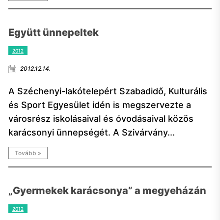
Együtt ünnepeltek
2012
2012.12.14.
A Széchenyi-lakótelepért Szabadidő, Kulturális
és Sport Egyesület idén is megszervezte a
városrész iskolásaival és óvodásaival közös
karácsonyi ünnepségét. A Szivárvány...
Tovább »
„Gyermekek karácsonya” a megyeházán
2012