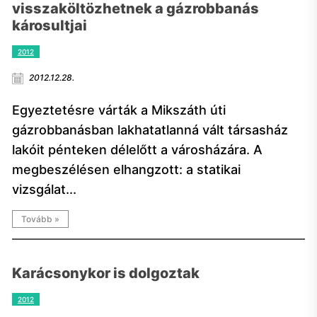
visszaköltözhetnek a gázrobbanás
károsultjai
2012
2012.12.28.
Egyeztetésre várták a Mikszáth úti
gázrobbanásban lakhatatlanná vált társasház
lakóit pénteken délelőtt a városházára. A
megbeszélésen elhangzott: a statikai
vizsgálat...
Tovább »
Karácsonykor is dolgoztak
2012