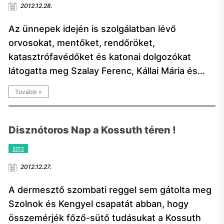
2012.12.28.
Az ünnepek idején is szolgálatban lévő
orvosokat, mentőket, rendőröket,
katasztrófavédőket és katonai dolgozókat
látogatta meg Szalay Ferenc, Kállai Mária és...
Tovább »
Disznótoros Nap a Kossuth téren !
2012
2012.12.27.
A dermesztő szombati reggel sem gátolta meg
Szolnok és Kengyel csapatát abban, hogy
összemérjék főző-sütő tudásukat a Kossuth