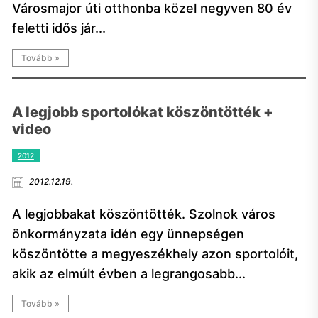
Városmajor úti otthonba közel negyven 80 év
feletti idős jár...
Tovább »
A legjobb sportolókat köszöntötték +
video
2012
2012.12.19.
A legjobbakat köszöntötték. Szolnok város
önkormányzata idén egy ünnepségen
köszöntötte a megyeszékhely azon sportolóit,
akik az elmúlt évben a legrangosabb...
Tovább »