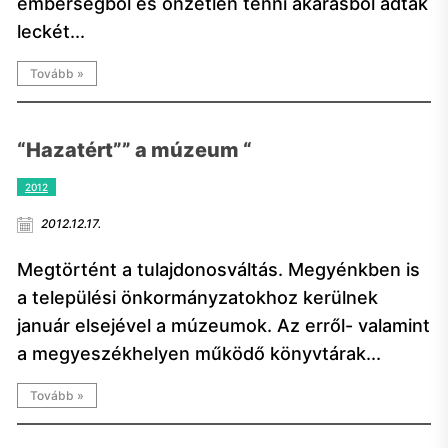
emberségből és önzetlen tenni akarásból adtak
leckét...
Tovább »
“Hazatért”” a múzeum “
2012
2012.12.17.
Megtörtént a tulajdonosváltás. Megyénkben is
a települési önkormányzatokhoz kerülnek
január elsejével a múzeumok. Az erről- valamint
a megyeszékhelyen működő könyvtárak...
Tovább »