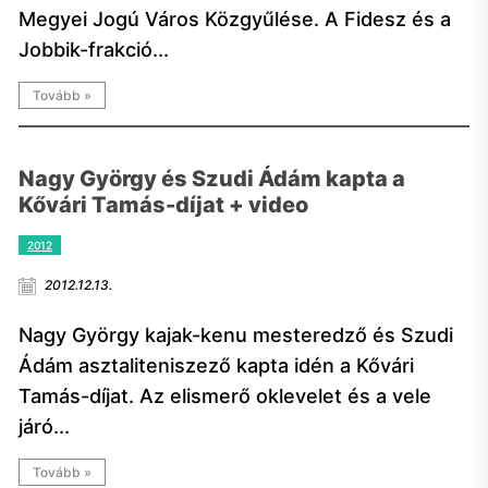
Megyei Jogú Város Közgyűlése. A Fidesz és a
Jobbik-frakció...
Tovább »
Nagy György és Szudi Ádám kapta a
Kővári Tamás-díjat + video
2012
2012.12.13.
Nagy György kajak-kenu mesteredző és Szudi
Ádám asztaliteniszező kapta idén a Kővári
Tamás-díjat. Az elismerő oklevelet és a vele
járó...
Tovább »