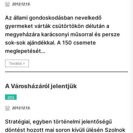
2012.12.13.
Az állami gondoskodásban nevelkedő
gyermeket várták csütörtökön délután a
megyeházára karácsonyi műsorral és persze
sok-sok ajándékkal. A 150 csemete
meglepetését...
Tovább »
A Városházáról jelentjük
2012
2012.12.13.
Stratégiai, egyben történelmi jelentőségű
döntést hozott mai soron kívüli ülésén Szolnok