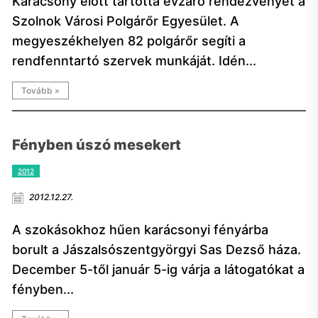
Karácsony előtt tartotta évzáró rendezvényét a
Szolnok Városi Polgárőr Egyesület. A
megyeszékhelyen 82 polgárőr segíti a
rendfenntartó szervek munkáját. Idén...
Tovább »
Fényben úszó mesekert
2012
2012.12.27.
A szokásokhoz hűen karácsonyi fényárba
borult a Jászalsószentgyörgyi Sas Dezső háza.
December 5-től január 5-ig várja a látogatókat a
fényben...