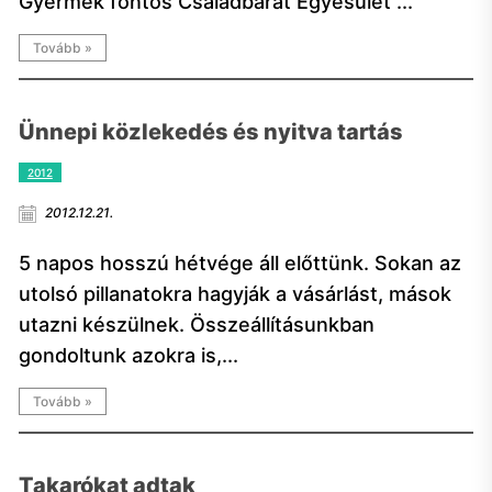
Gyermek fontos Családbarát Egyesület”...
Tovább »
Ünnepi közlekedés és nyitva tartás
2012
2012.12.21.
5 napos hosszú hétvége áll előttünk. Sokan az
utolsó pillanatokra hagyják a vásárlást, mások
utazni készülnek. Összeállításunkban
gondoltunk azokra is,...
Tovább »
Takarókat adtak