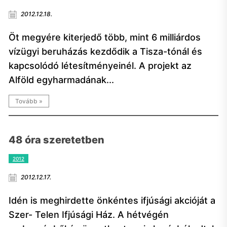
2012.12.18.
Öt megyére kiterjedő több, mint 6 milliárdos
vízügyi beruházás kezdődik a Tisza-tónál és
kapcsolódó létesítményeinél. A projekt az
Alföld egyharmadának...
Tovább »
48 óra szeretetben
2012
2012.12.17.
Idén is meghirdette önkéntes ifjúsági akcióját a
Szer- Telen Ifjúsági Ház. A hétvégén