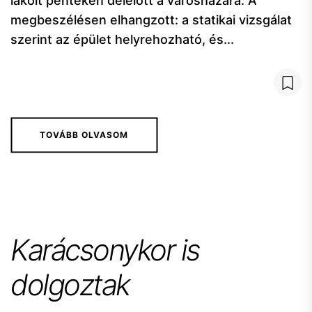
lakóit pénteken délelőtt a városházára. A
megbeszélésen elhangzott: a statikai vizsgálat
szerint az épület helyrehozható, és...
TOVÁBB OLVASOM
Karácsonykor is
dolgoztak