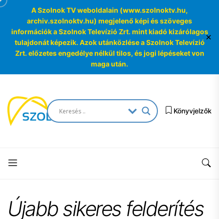
A Szolnok TV weboldalain (www.szolnoktv.hu,
archiv.szolnoktv.hu) megjelenő képi és szöveges
információk a Szolnok Televízió Zrt. mint kiadó kizárólagos
✕
tulajdonát képezik. Azok utánközlése a Szolnok Televízió
Zrt. előzetes engedélye nélkül tilos, és jogi lépéseket von
maga után.
Skip
to
SzolnokTV
the
Könyvjelzők
Archívum
content
SzolnokTV
Archívum
Újabb sikeres felderítés