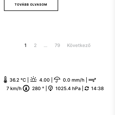
TOVÁBB OLVASOM
Bejegyzés
1
2
…
79
Következő
navigáció
36.2 °C
|
4.00
|
0.0 mm/h
|
7 km/h
280 °
|
1025.4 hPa
|
14:38