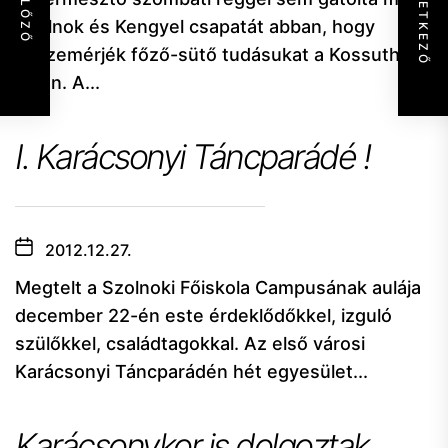
KÖVETKEZŐ
ELŐZŐ
Szolnok és Kengyel csapatát abban, hogy
összemérjék főző-sütő tudásukat a Kossuth
téren. A...
I. Karácsonyi Táncparádé !
2012.12.27.
Megtelt a Szolnoki Főiskola Campusának aulája
december 22-én este érdeklődőkkel, izguló
szülőkkel, családtagokkal. Az első városi
Karácsonyi Táncparádén hét egyesület...
Karácsonykor is dolgoztak