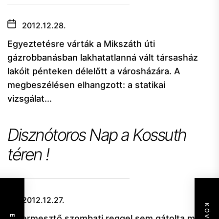
2012.12.28.
Egyeztetésre várták a Mikszáth úti
gázrobbanásban lakhatatlanná vált társasház
lakóit pénteken délelőtt a városházára. A
megbeszélésen elhangzott: a statikai
vizsgálat...
Disznótoros Nap a Kossuth
téren !
2012.12.27.
A dermesztő szombati reggel sem gátolta meg