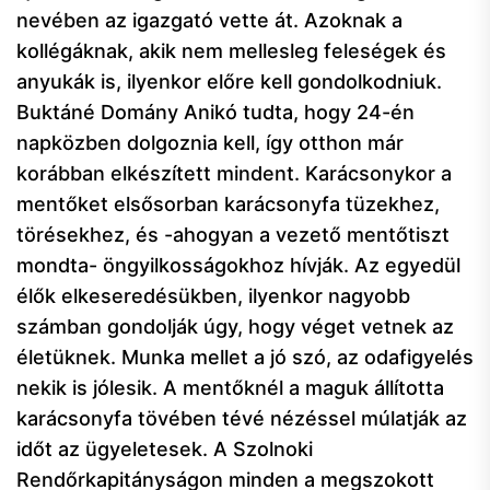
nevében az igazgató vette át. Azoknak a
kollégáknak, akik nem mellesleg feleségek és
anyukák is, ilyenkor előre kell gondolkodniuk.
Buktáné Domány Anikó tudta, hogy 24-én
napközben dolgoznia kell, így otthon már
korábban elkészített mindent. Karácsonykor a
mentőket elsősorban karácsonyfa tüzekhez,
törésekhez, és -ahogyan a vezető mentőtiszt
mondta- öngyilkosságokhoz hívják. Az egyedül
élők elkeseredésükben, ilyenkor nagyobb
számban gondolják úgy, hogy véget vetnek az
életüknek. Munka mellet a jó szó, az odafigyelés
nekik is jólesik. A mentőknél a maguk állította
karácsonyfa tövében tévé nézéssel múlatják az
időt az ügyeletesek. A Szolnoki
Rendőrkapitányságon minden a megszokott