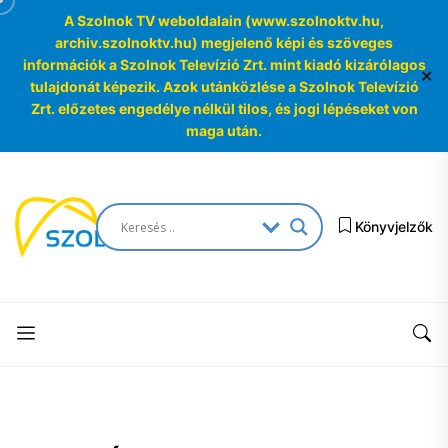
A Szolnok TV weboldalain (www.szolnoktv.hu,
archiv.szolnoktv.hu) megjelenő képi és szöveges
információk a Szolnok Televízió Zrt. mint kiadó kizárólagos
✕
tulajdonát képezik. Azok utánközlése a Szolnok Televízió
Zrt. előzetes engedélye nélkül tilos, és jogi lépéseket von
maga után.
Skip
to
SzolnokTV
the
Könyvjelzők
Archívum
content
SzolnokTV
Archívum