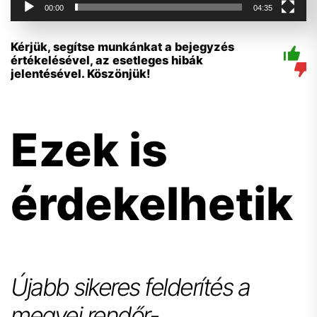
00:00
04:35
Kérjük, segítse munkánkat a bejegyzés
értékelésével, az esetleges hibák
jelentésével. Köszönjük!
Ezek is
érdekelhetik
Újabb sikeres felderítés a
megyei rendőr-