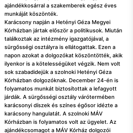
ajándékkosárral a szakemberek egész éves
munkáját köszönték.
Karácsony napján a Hetényi Géza Megyei
Kórházban jártak először a politikusok. Miután
találkoztak az intézmény igazgatójával, a
sürgősségi osztályra is ellátogattak. Ezen a
napon azokat a dolgozókat köszöntötték, akik
ilyenkor is a kötelességüket végzik. Nem volt
sok szabadidejük a szolnoki Hetényi Géza
Kórházban dolgozóknak. December 24-én is
folyamatos munkát biztosítottak a lefagyott
járdák. A sürgősségi osztály várótermében
karácsonyi díszek és színes égősor idézte a
karácsony hangulatát. A szolnoki MÁV
Kórházban is folyamatos volt az ügyelet. Az
ajándékcsomagot a MÁV Kórház dolgozói