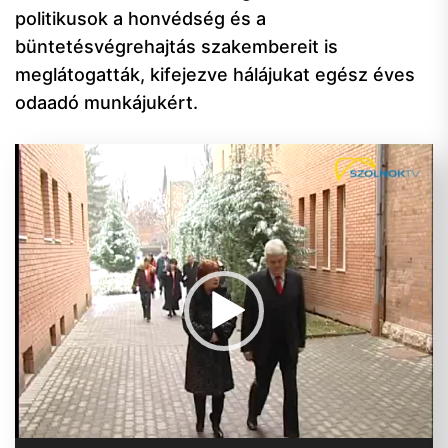
politikusok a honvédség és a
büntetésvégrehajtás szakembereit is
meglátogatták, kifejezve hálájukat egész éves
odaadó munkájukért.
Videólejátszó