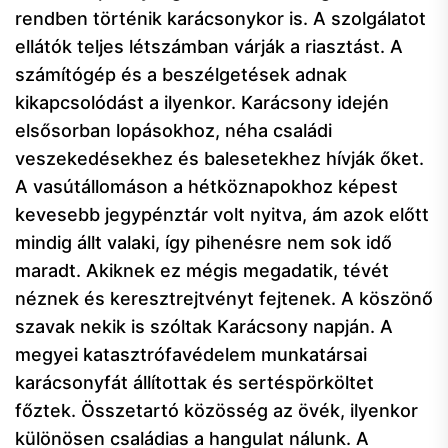
rendben történik karácsonykor is. A szolgálatot
ellátók teljes létszámban várják a riasztást. A
számítógép és a beszélgetések adnak
kikapcsolódást a ilyenkor. Karácsony idején
elsősorban lopásokhoz, néha családi
veszekedésekhez és balesetekhez hívják őket.
A vasútállomáson a hétköznapokhoz képest
kevesebb jegypénztár volt nyitva, ám azok előtt
mindig állt valaki, így pihenésre nem sok idő
maradt. Akiknek ez mégis megadatik, tévét
néznek és keresztrejtvényt fejtenek. A köszönő
szavak nekik is szóltak Karácsony napján. A
megyei katasztrófavédelem munkatársai
karácsonyfát állítottak és sertéspörköltet
főztek. Összetartó közösség az övék, ilyenkor
különösen családias a hangulat nálunk. A