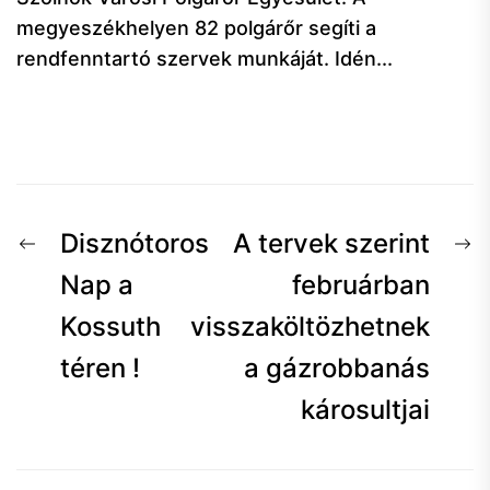
megyeszékhelyen 82 polgárőr segíti a
rendfenntartó szervek munkáját. Idén...
Bejegyzés
Előző
K
Disznótoros
A tervek szerint
navigáció
hír:
h
Nap a
februárban
Kossuth
visszaköltözhetnek
téren !
a gázrobbanás
károsultjai