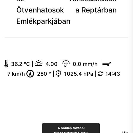
navigáció
Ötvenhatosok
a Reptárban
Emlékparkjában
36.2 °C
|
4.00
|
0.0 mm/h
|
7 km/h
280 °
|
1025.4 hPa
|
14:43
A honlap további
használatához a sütik