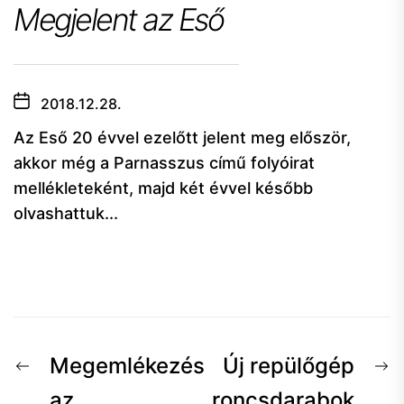
Megjelent az Eső
2018.12.28.
Az Eső 20 évvel ezelőtt jelent meg először,
akkor még a Parnasszus című folyóirat
mellékleteként, majd két évvel később
olvashattuk...
Bejegyzés
Előző
K
Megemlékezés
Új repülőgép
hír:
h
az
roncsdarabok