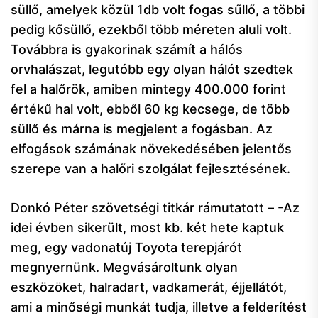
süllő, amelyek közül 1db volt fogas sűllő, a többi
pedig kősüllő, ezekből több méreten aluli volt.
Továbbra is gyakorinak számít a hálós
orvhalászat, legutóbb egy olyan hálót szedtek
fel a halőrök, amiben mintegy 400.000 forint
értékű hal volt, ebből 60 kg kecsege, de több
süllő és márna is megjelent a fogásban. Az
elfogások számának növekedésében jelentős
szerepe van a halőri szolgálat fejlesztésének.
Donkó Péter szövetségi titkár rámutatott – -Az
idei évben sikerült, most kb. két hete kaptuk
meg, egy vadonatúj Toyota terepjárót
megnyernünk. Megvásároltunk olyan
eszközöket, halradart, vadkamerát, éjjellátót,
ami a minőségi munkát tudja, illetve a felderítést