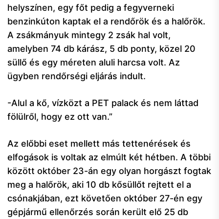
helyszínen, egy főt pedig a fegyverneki
benzinkúton kaptak el a rendőrök és a halőrök.
A zsákmányuk mintegy 2 zsák hal volt,
amelyben 74 db kárász, 5 db ponty, közel 20
süllő és egy méreten aluli harcsa volt. Az
ügyben rendőrségi eljárás indult.
-Alul a kő, vízközt a PET palack és nem láttad
fölülről, hogy ez ott van.”
Az előbbi eset mellett más tettenérések és
elfogások is voltak az elmúlt két hétben. A többi
között október 23-án egy olyan horgászt fogtak
meg a halőrök, aki 10 db kősüllőt rejtett el a
csónakjában, ezt követően október 27-én egy
gépjármű ellenőrzés során került elő 25 db