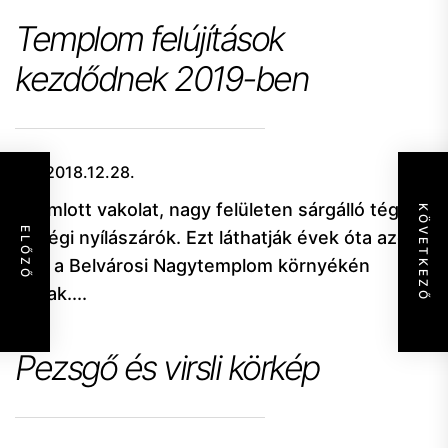
Templom felújítások
kezdődnek 2019-ben
2018.12.28.
Leomlott vakolat, nagy felületen sárgálló téglák
KÖVETKEZŐ
ELŐZŐ
és régi nyílászárók. Ezt láthatják évek óta azok,
akik a Belvárosi Nagytemplom környékén
járnak....
Pezsgő és virsli körkép