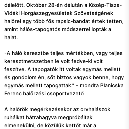
délelőtt. Október 28-án délután a Közép-Tisza-
Vidéki Horgászegyesületek Szövetségének
halőrei egy több fős rapsic-bandát értek tetten,
amint hálós-tapogatós módszerrel lopták a
halat.
-A háló keresztbe teljes mértékben, vagy teljes
keresztmetszetben le volt fedve-ki volt
feszítve. A tapogatók itt voltak egymás mellett
és gondolom én, sőt biztos vagyok benne, hogy
egymás mellett tapogattak.” – mondta Planicska
Ferenc halőrzési csoportvezető
A halőrök megérkezésekor az orvhalászok
ruháikat hátrahagyva megpróbáltak
elmenekülni, de közülük kettőt már a