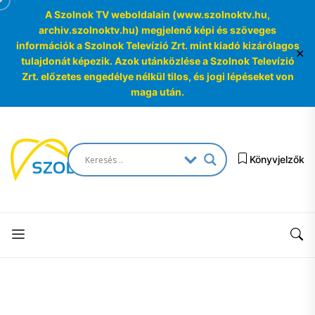
A Szolnok TV weboldalain (www.szolnoktv.hu,
archiv.szolnoktv.hu) megjelenő képi és szöveges
információk a Szolnok Televízió Zrt. mint kiadó kizárólagos
✕
tulajdonát képezik. Azok utánközlése a Szolnok Televízió
Zrt. előzetes engedélye nélkül tilos, és jogi lépéseket von
maga után.
Skip
to
SzolnokTV
the
Könyvjelzők
Archívum
content
SzolnokTV
Archívum