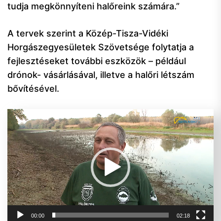
tudja megkönnyíteni halőreink számára.”
A tervek szerint a Közép-Tisza-Vidéki
Horgászegyesületek Szövetsége folytatja a
fejlesztéseket további eszközök – például
drónok- vásárlásával, illetve a halőri létszám
bővítésével.
Videólejátszó
00:00
02:18