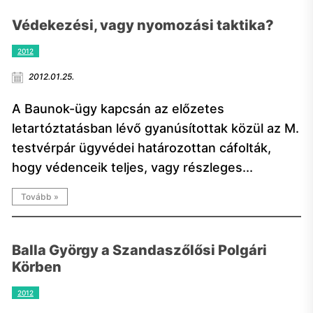
Védekezési, vagy nyomozási taktika?
2012
2012.01.25.
A Baunok-ügy kapcsán az előzetes
letartóztatásban lévő gyanúsítottak közül az M.
testvérpár ügyvédei határozottan cáfolták,
hogy védenceik teljes, vagy részleges...
Tovább »
Balla György a Szandaszőlősi Polgári
Körben
2012