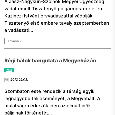
A Jász-Nagykun-Szolnok Megyei Ügyészség
vádat emelt Tiszatenyő polgármestere ellen.
Kazinczi Istvánt orvvadászattal vádolják.
Tiszatenyő első embere tavaly szeptemberben
a vadászati...
Tovább »
Régi bálok hangulata a Megyeházán
2012
2012.02.03.
Szombaton este rendezik a térség egyik
legnagyobb téli eseményét, a Megyebált. A
mulatságra érkezők idén az elmúlt idők
báljainak történetét...