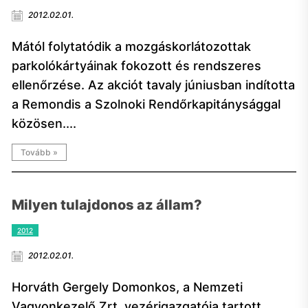
2012.02.01.
Mától folytatódik a mozgáskorlátozottak
parkolókártyáinak fokozott és rendszeres
ellenőrzése. Az akciót tavaly júniusban indította
a Remondis a Szolnoki Rendőrkapitánysággal
közösen....
Tovább »
Milyen tulajdonos az állam?
2012
2012.02.01.
Horváth Gergely Domonkos, a Nemzeti
Vagyonkezelő Zrt. vezérigazgatója tartott