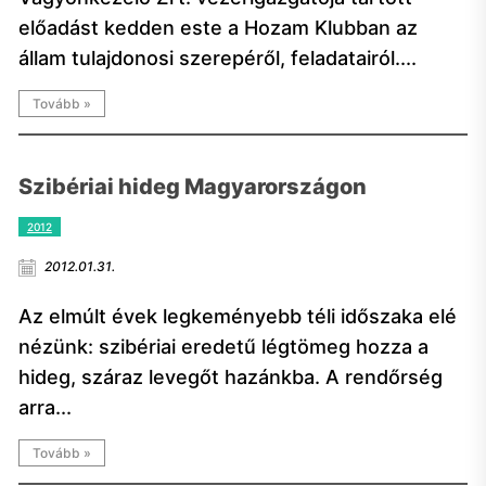
előadást kedden este a Hozam Klubban az
állam tulajdonosi szerepéről, feladatairól....
Tovább »
Szibériai hideg Magyarországon
2012
2012.01.31.
Az elmúlt évek legkeményebb téli időszaka elé
nézünk: szibériai eredetű légtömeg hozza a
hideg, száraz levegőt hazánkba. A rendőrség
arra...
Tovább »