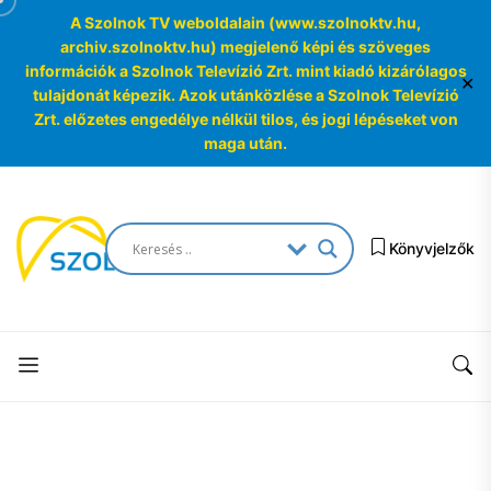
A Szolnok TV weboldalain (www.szolnoktv.hu,
archiv.szolnoktv.hu) megjelenő képi és szöveges
információk a Szolnok Televízió Zrt. mint kiadó kizárólagos
✕
tulajdonát képezik. Azok utánközlése a Szolnok Televízió
Zrt. előzetes engedélye nélkül tilos, és jogi lépéseket von
maga után.
Skip
to
SzolnokTV
the
Könyvjelzők
Archívum
content
SzolnokTV
Archívum