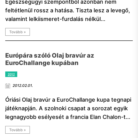
Egészségügyi szempontból azonban nem
feltétlenül rossz a hatása. Tiszta lesz a levegő,
valamint lelkiismeret-furdalás nélkül...
Tovább »
Európára szóló Olaj bravúr az
EuroChallange kupában
2012
2012.02.01.
Óriási Olaj bravúr a EuroChallange kupa tegnapi
játéknapján. A szolnoki csapat a sorozat egyik
legnagyobb esélyesét a francia Elan Chalon-t...
Tovább »