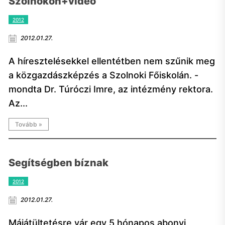
Szolnokon+video
2012
2012.01.27.
A híresztelésekkel ellentétben nem szűnik meg
a közgazdászképzés a Szolnoki Főiskolán. -
mondta Dr. Túróczi Imre, az intézmény rektora.
Az...
Tovább »
Segítségben bíznak
2012
2012.01.27.
Májátültetésre vár egy 5 hónapos abonyi