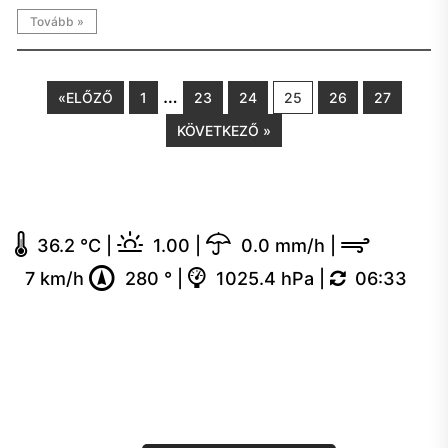
Tovább »
…
«ELŐZŐ
1
23
24
25
26
27
KÖVETKEZŐ »
36.2 °C
|
1.00
|
0.0 mm/h
|
7 km/h
280 °
|
1025.4 hPa
|
06:33