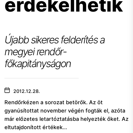
érdekelhetik
Újabb sikeres felderítés a
megyei rendőr-
főkapitányságon
2012.12.28.
Rendőrkézen a sorozat betörők. Az öt
gyanúsítottat november végén fogták el, azóta
már előzetes letartóztatásba helyezték őket. Az
eltutajdonított értékek...