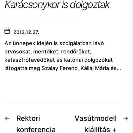
Karácsonykor is dolgoztak
2012.12.27.
Az ünnepek idején is szolgálatban lévő
orvosokat, mentőket, rendőröket,
katasztrófavédőket és katonai dolgozókat
látogatta meg Szalay Ferenc, Kállai Mária és...
Bejegyzés
Előző
K
Rektori
Vasútmodell
navigáció
hír:
h
konferencia
kiállítás +