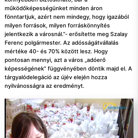
működőképességünket minden áron
fönntartjuk, azért nem mindegy, hogy igazából
milyen források, milyen forráskönnyítés
jelentkezik a városnál.”- erősítette meg Szalay
Ferenc polgármester. Az adósságátvállalás
mértéke 40- és 70% között lesz. Hogy
pontosan mennyi, azt a város „adóerő
képességének” függvényében döntik majd el. A
tárgyalódelegáció az újév elején hozza
nyilvánosságra az eredményt.
Videólejátszó