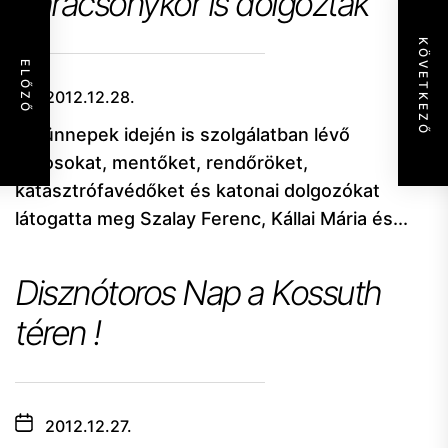
Karácsonykor is dolgoztak
KÖVETKEZŐ
ELŐZŐ
2012.12.28.
Az ünnepek idején is szolgálatban lévő
orvosokat, mentőket, rendőröket,
katasztrófavédőket és katonai dolgozókat
látogatta meg Szalay Ferenc, Kállai Mária és...
Disznótoros Nap a Kossuth
téren !
2012.12.27.