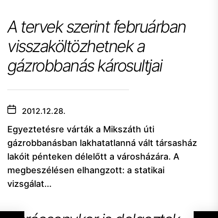
A tervek szerint februárban
visszaköltözhetnek a
gázrobbanás károsultjai
2012.12.28.
Egyeztetésre várták a Mikszáth úti
gázrobbanásban lakhatatlanná vált társasház
lakóit pénteken délelőtt a városházára. A
megbeszélésen elhangzott: a statikai
vizsgálat...