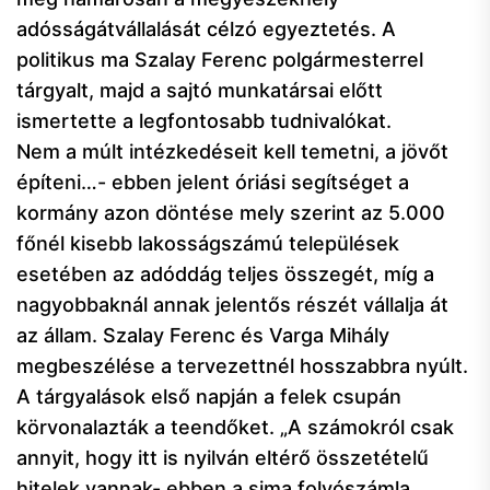
adósságátvállalását célzó egyeztetés. A
politikus ma Szalay Ferenc polgármesterrel
tárgyalt, majd a sajtó munkatársai előtt
ismertette a legfontosabb tudnivalókat.
Nem a múlt intézkedéseit kell temetni, a jövőt
építeni…- ebben jelent óriási segítséget a
kormány azon döntése mely szerint az 5.000
főnél kisebb lakosságszámú települések
esetében az adóddág teljes összegét, míg a
nagyobbaknál annak jelentős részét vállalja át
az állam. Szalay Ferenc és Varga Mihály
megbeszélése a tervezettnél hosszabbra nyúlt.
A tárgyalások első napján a felek csupán
körvonalazták a teendőket. „A számokról csak
annyit, hogy itt is nyilván eltérő összetételű
hitelek vannak- ebben a sima folyószámla