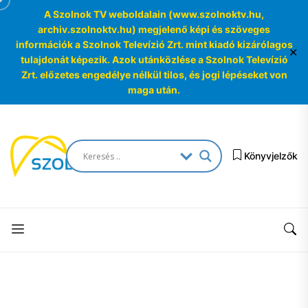
A Szolnok TV weboldalain (www.szolnoktv.hu,
archiv.szolnoktv.hu) megjelenő képi és szöveges
információk a Szolnok Televízió Zrt. mint kiadó kizárólagos
✕
tulajdonát képezik. Azok utánközlése a Szolnok Televízió
Zrt. előzetes engedélye nélkül tilos, és jogi lépéseket von
maga után.
Skip
to
SzolnokTV
the
Könyvjelzők
Archívum
content
SzolnokTV
Archívum