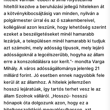
hiteltől kezdve a beruházási jellegű hiteleken át
a kötvénykibocsájtásig van minden, nyilván a
polgármester úrral és az ő szakembereivel,
kollégáival azon leszünk, hogy lehetőség szerint
ezeket a beszélgetéseket minél hamarabb
lezárjuk, a településen minél hamarabb ki tudjuk
azt számolni, mely adósság típusok, mely lejáró
adósságoknál a legcélszerűbb, hogyha az állam
erre a konszolidálásra sor kerít.”- mondta Varga
Mihály. A város adósságállománya jelenleg 21
milliárd forint. Jó esetben ennek nagyobbik fele
kerül át az államhoz. A hitelek jellemzően
hosszú lejáratúak, így tartós terhet vesz le az
állam Szolnok válláról. „Hosszú- hosszú
hónapok óta dolgozunk azon, hogy ez a
hitelkonszolidáció megvalósulhasson, azt