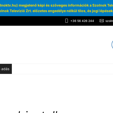
oktv.hu) megjelenő képi és szöveges információk a Szolnok Telev
lnok Televízió Zrt. előzetes engedélye nélkül tilos, és jogi lépése
+36 56 426 244
szol
TV
chívum
ő adás