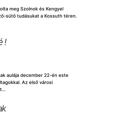
olta meg Szolnok és Kengyel
ő-sütő tudásukat a Kossuth téren.
 !
nak aulája december 22-én este
dtagokkal. Az első városi
...
ak