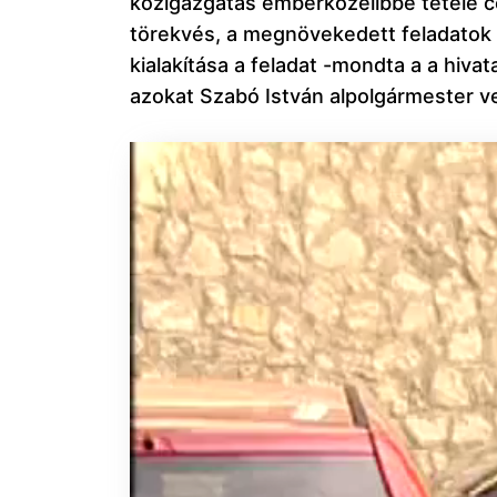
közigazgatás emberközelibbé tétele cé
törekvés, a megnövekedett feladatok 
kialakítása a feladat -mondta a a hivat
azokat Szabó István alpolgármester ve
Videólejátszó