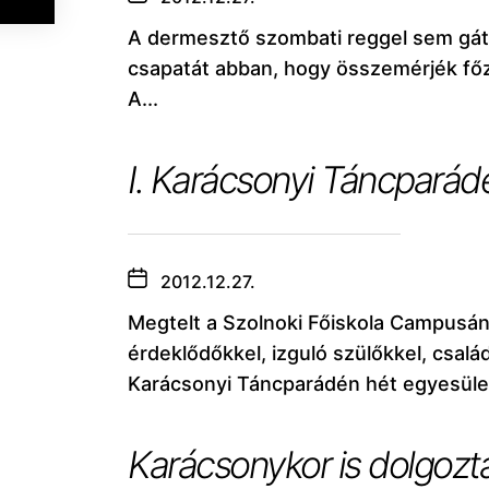
A dermesztő szombati reggel sem gát
csapatát abban, hogy összemérjék főz
A...
I. Karácsonyi Táncparádé
2012.12.27.
Megtelt a Szolnoki Főiskola Campusá
érdeklődőkkel, izguló szülőkkel, csalá
Karácsonyi Táncparádén hét egyesület
Karácsonykor is dolgozt