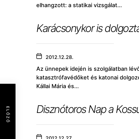
elhangzott: a statikai vizsgálat...
Karácsonykor is dolgozt
2012.12.28.
Az ünnepek idején is szolgálatban lév
katasztrófavédőket és katonai dolgoz
Kállai Mária és...
Disznótoros Nap a Kossu
ELŐZŐ
2012.12.27.