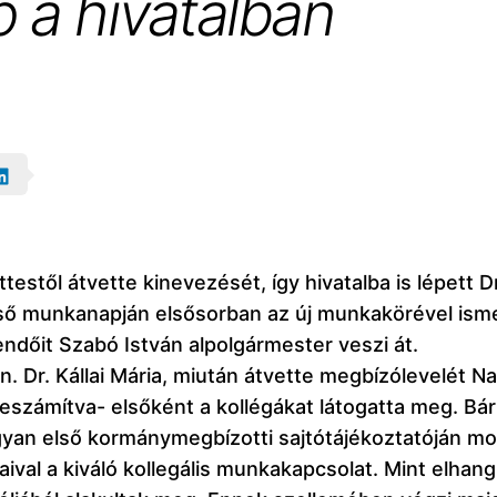
 a hivatalban
testől átvette kinevezését, így hivatalba is lépett 
lső munkanapján elsősorban az új munkakörével ismer
teendőit Szabó István alpolgármester veszi át.
. Dr. Kállai Mária, miután átvette megbízólevelét Na
eszámítva- elsőként a kollégákat látogatta meg. Bár 
gyan első kormánymegbízotti sajtótájékoztatóján mo
val a kiváló kollegális munkakapcsolat. Mint elhang