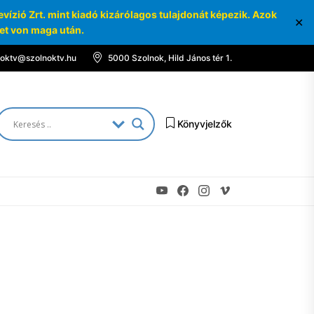
ízió Zrt. mint kiadó kizárólagos tulajdonát képezik. Azok
✕
ket von maga után.
noktv@szolnoktv.hu
5000 Szolnok, Hild János tér 1.
Könyvjelzők
Youtube
Facebook
Instagram
Vimeo