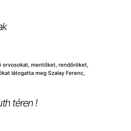
ak
ő orvosokat, mentőket, rendőröket,
ókat látogatta meg Szalay Ferenc,
th téren !