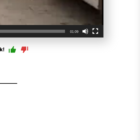
01:09
k!