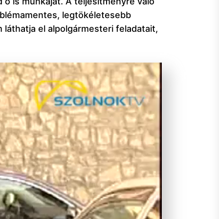
ő is munkáját. A teljesítményre való
roblémamentes, legtökéletesebb
láthatja el alpolgármesteri feladatait,