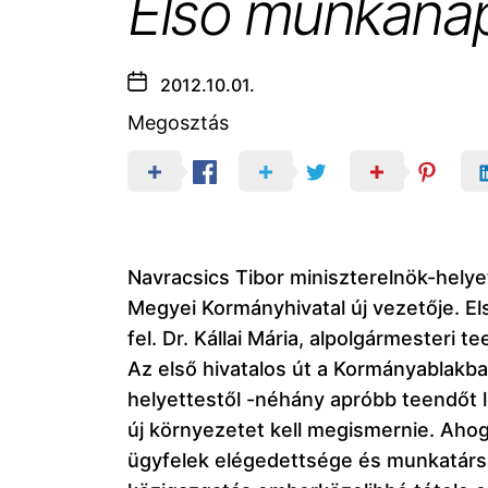
Első munkanap
2012.10.01.
Megosztás
Navracsics Tibor miniszterelnök-helyet
Megyei Kormányhivatal új vezetője. E
fel. Dr. Kállai Mária, alpolgármesteri 
Az első hivatalos út a Kormányablakban
helyettestől -néhány apróbb teendőt l
új környezetet kell megismernie. Aho
ügyfelek elégedettsége és munkatársai