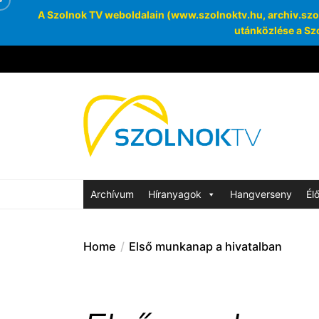
A Szolnok TV weboldalain (www.szolnoktv.hu, archiv.szoln
utánközlése a Szo
Skip
to
the
Szolnok
content
Archívum
SzolnokTV Ar
Archívum
Híranyagok
Hangverseny
Él
Home
Első munkanap a hivatalban