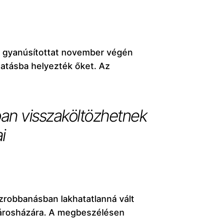
t gyanúsítottat november végén
tatásba helyezték őket. Az
ban visszaköltözhetnek
i
zrobbanásban lakhatatlanná vált
 városházára. A megbeszélésen