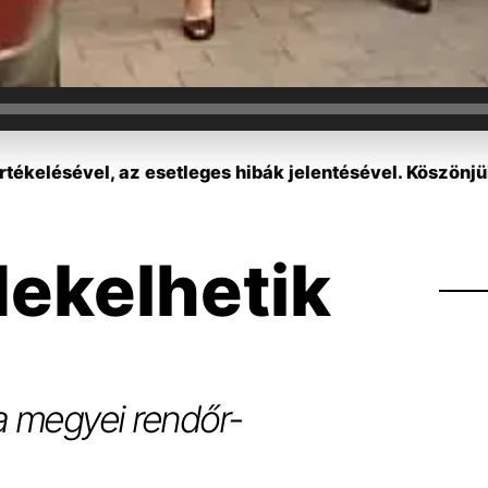
tékelésével, az esetleges hibák jelentésével. Köszönjü
dekelhetik
 a megyei rendőr-