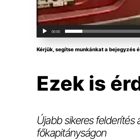
00:00
Kérjük, segítse munkánkat a bejegyzés ér
Ezek is ér
Újabb sikeres felderítés
főkapitányságon