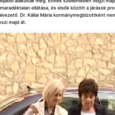
ljából alakultak meg. Ennek szellemében végzi majd 
maradéktalan ellátása, és elsők között a járások p
alvezető. Dr. Kállai Mária kormánymegbízottként nem 
szi majd át.