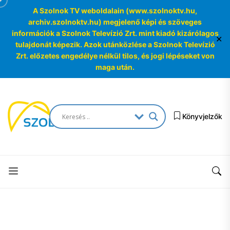
A Szolnok TV weboldalain (www.szolnoktv.hu,
archiv.szolnoktv.hu) megjelenő képi és szöveges
információk a Szolnok Televízió Zrt. mint kiadó kizárólagos
✕
tulajdonát képezik. Azok utánközlése a Szolnok Televízió
Zrt. előzetes engedélye nélkül tilos, és jogi lépéseket von
maga után.
Skip
to
SzolnokTV
the
Könyvjelzők
Archívum
content
SzolnokTV
Archívum