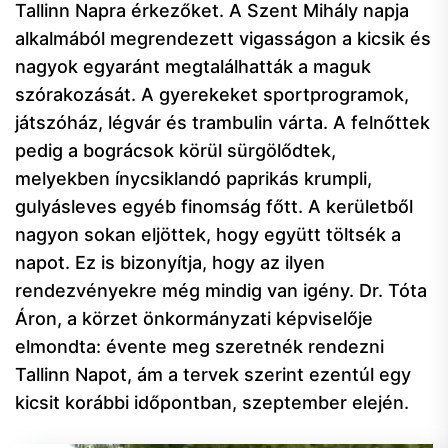
Tallinn Napra érkezőket. A Szent Mihály napja
alkalmából megrendezett vigasságon a kicsik és
nagyok egyaránt megtalálhatták a maguk
szórakozását. A gyerekeket sportprogramok,
játszóház, légvár és trambulin várta. A felnőttek
pedig a bográcsok körül sürgölődtek,
melyekben ínycsiklandó paprikás krumpli,
gulyásleves egyéb finomság főtt. A kerületből
nagyon sokan eljöttek, hogy együtt töltsék a
napot. Ez is bizonyítja, hogy az ilyen
rendezvényekre még mindig van igény. Dr. Tóta
Áron, a körzet önkormányzati képviselője
elmondta: évente meg szeretnék rendezni
Tallinn Napot, ám a tervek szerint ezentúl egy
kicsit korábbi időpontban, szeptember elején.