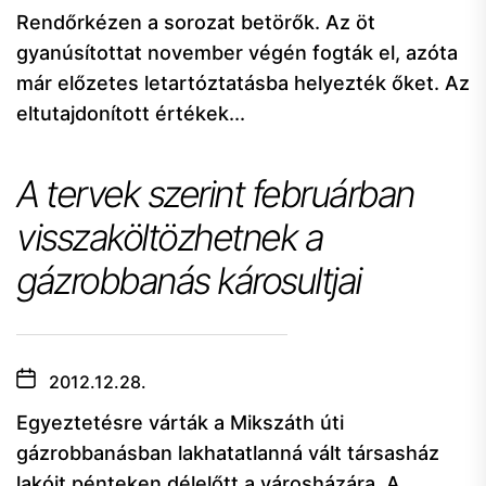
Rendőrkézen a sorozat betörők. Az öt
gyanúsítottat november végén fogták el, azóta
már előzetes letartóztatásba helyezték őket. Az
eltutajdonított értékek...
A tervek szerint februárban
visszaköltözhetnek a
gázrobbanás károsultjai
2012.12.28.
Egyeztetésre várták a Mikszáth úti
gázrobbanásban lakhatatlanná vált társasház
lakóit pénteken délelőtt a városházára. A