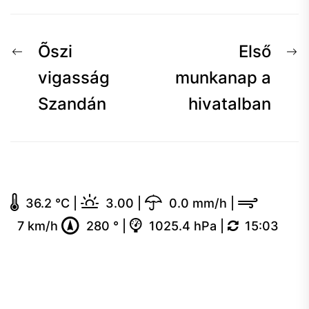
Bejegyzés
Előző
K
Õszi
Első
navigáció
hír:
h
vigasság
munkanap a
Szandán
hivatalban
36.2 °C
|
3.00
|
0.0 mm/h
|
7 km/h
280 °
|
1025.4 hPa
|
15:03