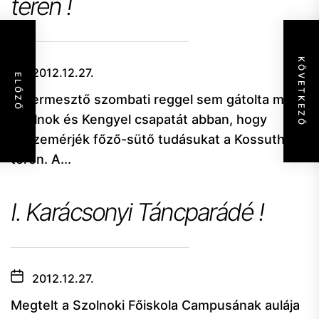
téren !
KÖVETKEZŐ
2012.12.27.
ELŐZŐ
A dermesztő szombati reggel sem gátolta meg
Szolnok és Kengyel csapatát abban, hogy
összemérjék főző-sütő tudásukat a Kossuth
téren. A...
I. Karácsonyi Táncparádé !
2012.12.27.
Megtelt a Szolnoki Főiskola Campusának aulája