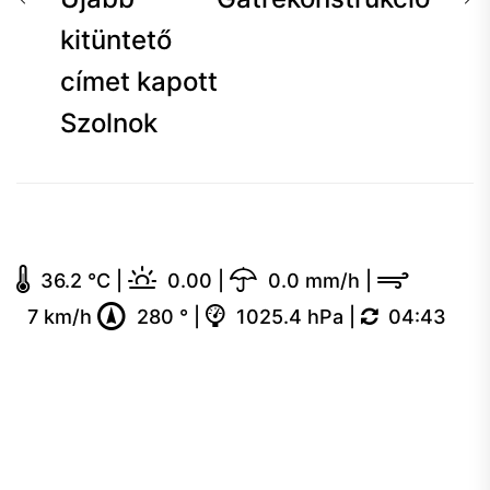
Bejegyzés
navigáció
hír:
h
kitüntető
címet kapott
Szolnok
36.2 °C
|
0.00
|
0.0 mm/h
|
7 km/h
280 °
|
1025.4 hPa
|
04:43