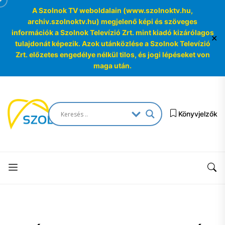
A Szolnok TV weboldalain (www.szolnoktv.hu,
archiv.szolnoktv.hu) megjelenő képi és szöveges
információk a Szolnok Televízió Zrt. mint kiadó kizárólagos
✕
tulajdonát képezik. Azok utánközlése a Szolnok Televízió
Zrt. előzetes engedélye nélkül tilos, és jogi lépéseket von
maga után.
Skip
to
SzolnokTV
the
Könyvjelzők
Archívum
content
SzolnokTV
Archívum