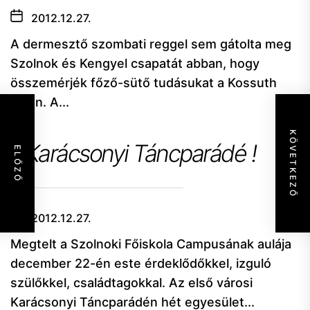
2012.12.27.
A dermesztő szombati reggel sem gátolta meg
Szolnok és Kengyel csapatát abban, hogy
összemérjék főző-sütő tudásukat a Kossuth
téren. A...
KÖVETKEZŐ
I. Karácsonyi Táncparádé !
ELŐZŐ
2012.12.27.
Megtelt a Szolnoki Főiskola Campusának aulája
december 22-én este érdeklődőkkel, izguló
szülőkkel, családtagokkal. Az első városi
Karácsonyi Táncparádén hét egyesület...