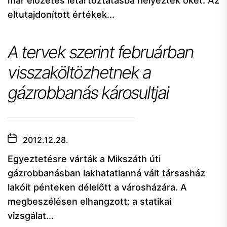
már előzetes letartóztatásba helyezték őket. Az
eltutajdonított értékek...
A tervek szerint februárban
visszaköltözhetnek a
gázrobbanás károsultjai
2012.12.28.
Egyeztetésre várták a Mikszáth úti
gázrobbanásban lakhatatlanná vált társasház
lakóit pénteken délelőtt a városházára. A
megbeszélésen elhangzott: a statikai
vizsgálat...