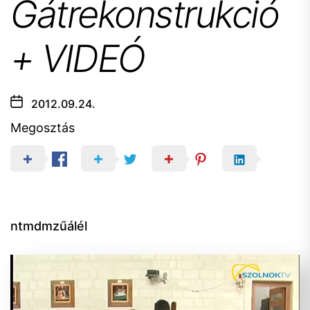
Gátrekonstrukció
+ VIDEÓ
2012.09.24.
Megosztás
ntmdmzűálél
Videólejátszó