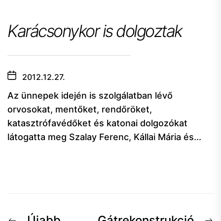
Karácsonykor is dolgoztak
2012.12.27.
Az ünnepek idején is szolgálatban lévő
orvosokat, mentőket, rendőröket,
katasztrófavédőket és katonai dolgozókat
látogatta meg Szalay Ferenc, Kállai Mária és...
Előző
K
Újabb
Gátrekonstrukció