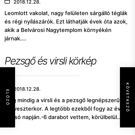
2018.12.28.
Leomlott vakolat, nagy felületen sárgálló téglák
és régi nyílászárók. Ezt láthatják évek óta azok,
akik a Belvárosi Nagytemplom környékén
járnak....
Pezsgő és virsli körkép
KÖVETKEZŐ
2018.12.28.
ELŐZŐ
Még mindig a virsli és a pezsgő legnépszerűbb
Szilveszterkor. A legtöbb ezekből fogy az év
utolsó napján.-6 darabot vettem, körülbelül...