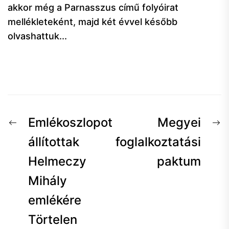
akkor még a Parnasszus című folyóirat
mellékleteként, majd két évvel később
olvashattuk...
Bejegyzés
Előző
K
Emlékoszlopot
Megyei
navigáció
hír:
h
állítottak
foglalkoztatási
Helmeczy
paktum
Mihály
emlékére
Törtelen