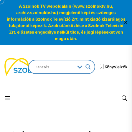
A Szolnok TV weboldalain (www.szolnoktv.hu,
archiv.szolnoktv.hu) megjelenő képi és szöveges
információk a Szolnok Televízió Zrt. mint kiadó kizárólagos
✕
tulajdonát képezik. Azok utánközlése a Szolnok Televízió
Zrt. előzetes engedélye nélkül tilos, és jogi lépéseket von
maga után.
Skip
to
SzolnokTV
the
Könyvjelzők
Archívum
content
SzolnokTV
Archívum