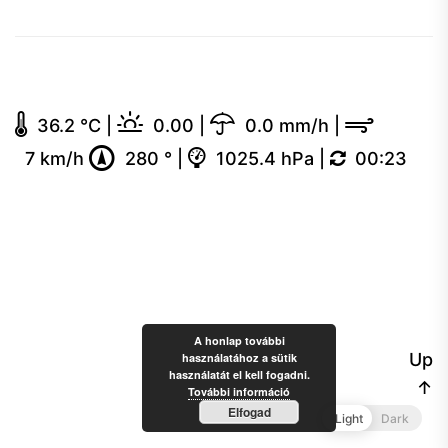
36.2 °C
|
0.00
|
0.0 mm/h
|
7 km/h
280 °
|
1025.4 hPa
|
00:23
A honlap további
Up
használatához a sütik
használatát el kell fogadni.
↑
További információ
Elfogad
Light
Dark