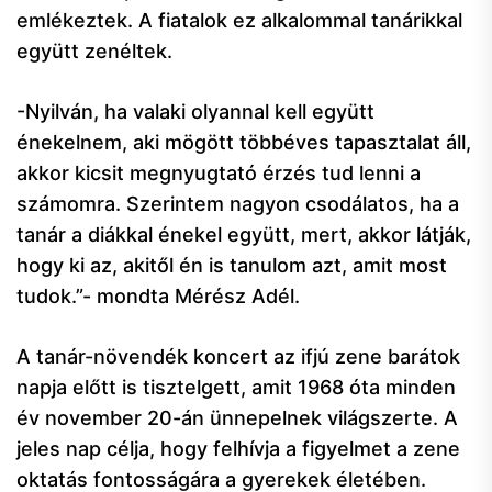
emlékeztek. A fiatalok ez alkalommal tanárikkal
együtt zenéltek.
-Nyilván, ha valaki olyannal kell együtt
énekelnem, aki mögött többéves tapasztalat áll,
akkor kicsit megnyugtató érzés tud lenni a
számomra. Szerintem nagyon csodálatos, ha a
tanár a diákkal énekel együtt, mert, akkor látják,
hogy ki az, akitől én is tanulom azt, amit most
tudok.”- mondta Mérész Adél.
A tanár-növendék koncert az ifjú zene barátok
napja előtt is tisztelgett, amit 1968 óta minden
év november 20-án ünnepelnek világszerte. A
jeles nap célja, hogy felhívja a figyelmet a zene
oktatás fontosságára a gyerekek életében.