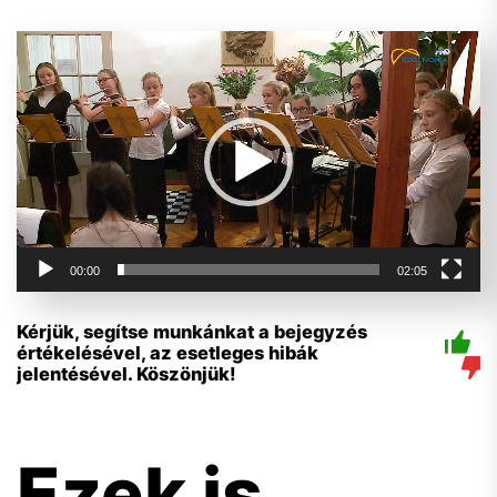
Videólejátszó
00:00
02:05
Kérjük, segítse munkánkat a bejegyzés
értékelésével, az esetleges hibák
jelentésével. Köszönjük!
Ezek is