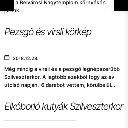
akik a Belvárosi Nagytemplom környékén
járnak....
Pezsgő és virsli körkép
2018.12.28.
Még mindig a virsli és a pezsgő legnépszerűbb
Szilveszterkor. A legtöbb ezekből fogy az év
utolsó napján.-6 darabot vettem, körülbelül...
Elkóborló kutyák Szilveszterkor