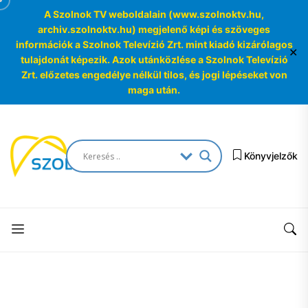
A Szolnok TV weboldalain (www.szolnoktv.hu,
archiv.szolnoktv.hu) megjelenő képi és szöveges
információk a Szolnok Televízió Zrt. mint kiadó kizárólagos
✕
tulajdonát képezik. Azok utánközlése a Szolnok Televízió
Zrt. előzetes engedélye nélkül tilos, és jogi lépéseket von
maga után.
Skip
to
SzolnokTV
the
Könyvjelzők
Archívum
content
SzolnokTV
Archívum