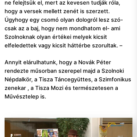
ne felejtsük el, mert az kevesen tudják róla,
hogy a versek mellett zenét is szerzett.
Úgyhogy egy csomó olyan dologról lesz szó-
csak az a baj, hogy nem mondhatom el- ami
Szolnoknak olyan értékei melyek kicsit
elfeledettek vagy kicsit háttérbe szorultak. –
Annyit elárulhatunk, hogy a Novák Péter
rendezte műsorban szerepel majd a Szolnoki
Népdalkör, a Tisza Táncegyüttes, a Szimfonikus
zenekar , a Tisza Mozi és természetesen a
Művésztelep is.
Videólejátszó