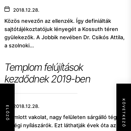
2018.12.28.
Közös nevezőn az ellenzék. Így definiálták
sajtótájékoztatójuk lényegét a Kossuth téren
gyülekezők. A Jobbik nevében Dr. Csikós Attila,
a szolnoki...
Templom felújítások
kezdődnek 2019-ben
KÖVETKEZŐ
2018.12.28.
ELŐZŐ
Leomlott vakolat, nagy felületen sárgálló téglák
és régi nyílászárók. Ezt láthatják évek óta azok,