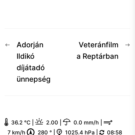
Bejegyzés
Előző
K
Adorján
Veteránfilm
navigáció
hír:
h
Ildikó
a Reptárban
díjátadó
ünnepség
36.2 °C
|
2.00
|
0.0 mm/h
|
7 km/h
280 °
|
1025.4 hPa
|
08:58