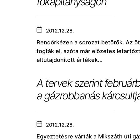
főkapitányságon
2012.12.28.
Rendőrkézen a sorozat betörők. Az ö
fogták el, azóta már előzetes letartóz
eltutajdonított értékek...
A tervek szerint február
a gázrobbanás károsultja
2012.12.28.
Egyeztetésre várták a Mikszáth úti gá