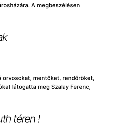
 városházára. A megbeszélésen
ak
ő orvosokat, mentőket, rendőröket,
ókat látogatta meg Szalay Ferenc,
th téren !