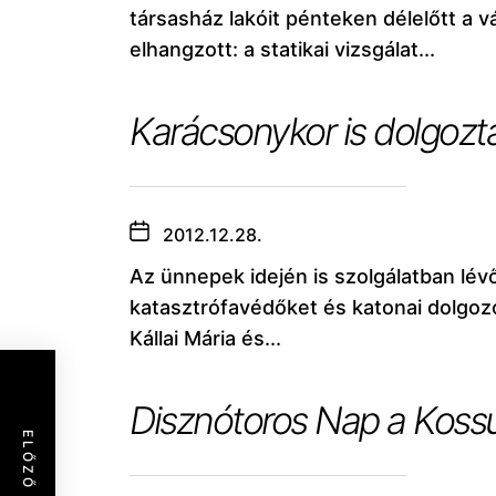
társasház lakóit pénteken délelőtt a
elhangzott: a statikai vizsgálat...
Karácsonykor is dolgozt
2012.12.28.
Az ünnepek idején is szolgálatban lév
katasztrófavédőket és katonai dolgoz
Kállai Mária és...
Disznótoros Nap a Kossu
ELŐZŐ