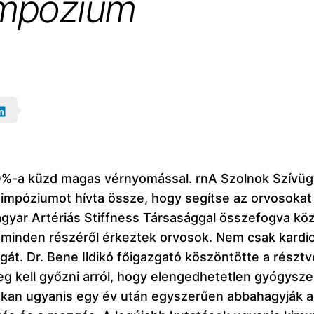
impózium
%-a küzd magas vérnyomással. rnA Szolnok Szívügyü
szimpóziumot hívta össze, hogy segítse az orvosoka
gyar Artériás Stiffness Társasággal összefogva kö
 minden részéről érkeztek orvosok. Nem csak kard
át. Dr. Bene Ildikó főigazgató köszöntötte a részt
g kell győzni arról, hogy elengedhetetlen gyógysze
 Sokan ugyanis egy év után egyszerűen abbahagyják