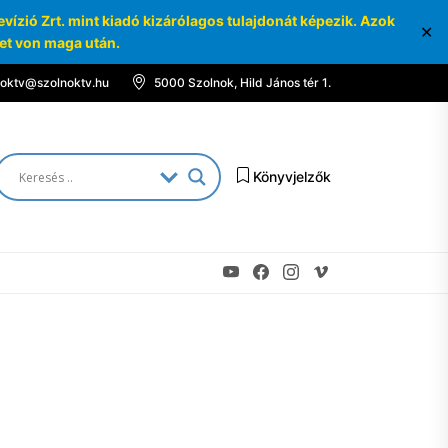
ízió Zrt. mint kiadó kizárólagos tulajdonát képezik. Azok
✕
ket von maga után.
noktv@szolnoktv.hu
5000 Szolnok, Hild János tér 1.
Könyvjelzők
Youtube
Facebook
Instagram
Vimeo