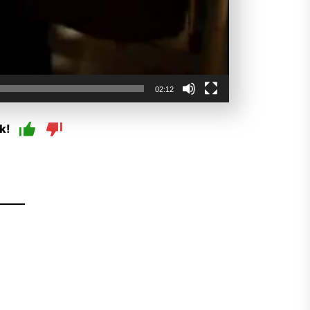
02:12
k!