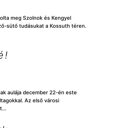
olta meg Szolnok és Kengyel
ő-sütő tudásukat a Kossuth téren.
 !
nak aulája december 22-én este
dtagokkal. Az első városi
...