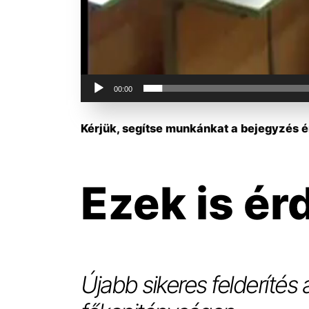
00:00
Kérjük, segítse munkánkat a bejegyzés ér
Ezek is ér
Újabb sikeres felderítés