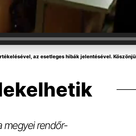
tékelésével, az esetleges hibák jelentésével. Köszönjü
dekelhetik
 a megyei rendőr-