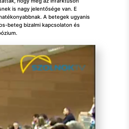
tatták, hogy még az infarktuson
nek is nagy jelentősége van. E
ghatékonyabbnak. A betegek ugyanis
vos-beteg bizalmi kapcsolaton és
pózium.