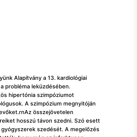
nk Alapítvány a 13. kardiológiai
t a probléma leküzdésében.
zös hipertónia szimpóziumot
iológusok. A szimpózium megnyitóján
vevőket.rnAz összejövetelen
reiket hosszú távon szedni. Szó esett
 a gyógyszerek szedését. A megelőzés