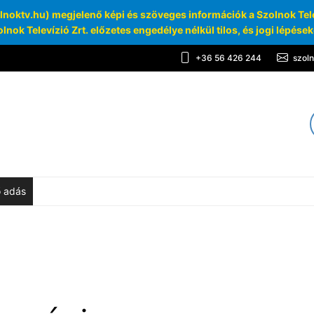
oktv.hu) megjelenő képi és szöveges információk a Szolnok Telev
lnok Televízió Zrt. előzetes engedélye nélkül tilos, és jogi lépése
+36 56 426 244
szol
TV
chívum
ő adás