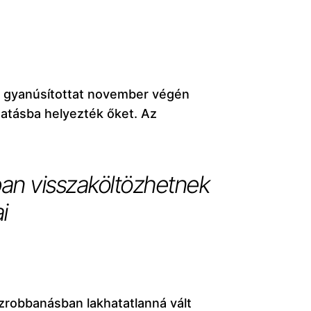
t gyanúsítottat november végén
tatásba helyezték őket. Az
ban visszaköltözhetnek
i
zrobbanásban lakhatatlanná vált