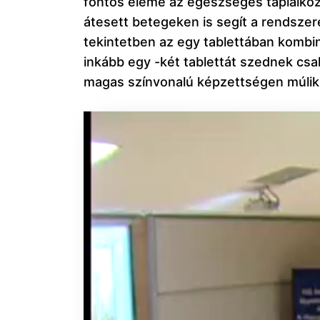
fontos eleme az egészséges táplálkoz
átesett betegeken is segít a rendsze
tekintetben az egy tablettában komb
inkább egy -két tablettát szednek csa
magas színvonalú képzettségen múlik a
Videólejátszó