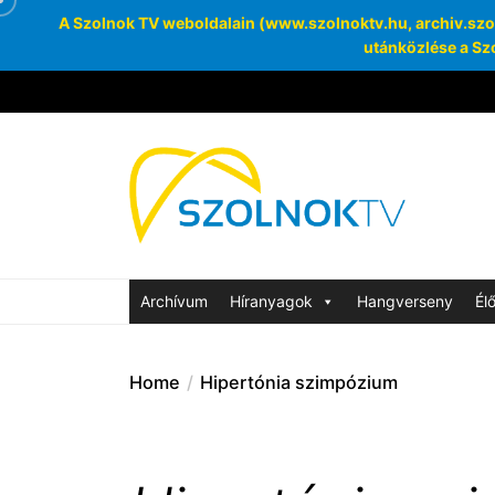
A Szolnok TV weboldalain (www.szolnoktv.hu, archiv.szoln
utánközlése a Szo
Skip
to
the
Szolnok
content
Archívum
SzolnokTV Ar
Archívum
Híranyagok
Hangverseny
Él
Home
Hipertónia szimpózium