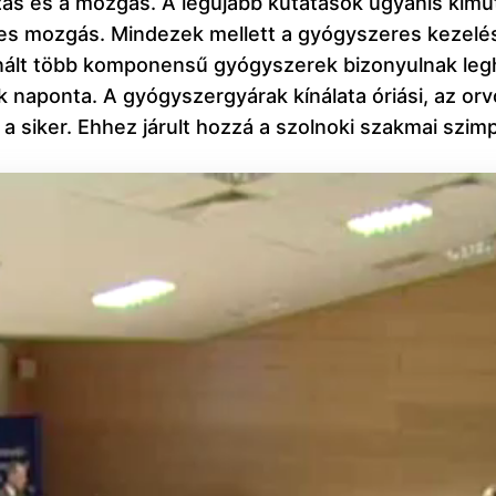
ás és a mozgás. A legújabb kutatások ugyanis kimu
res mozgás. Mindezek mellett a gyógyszeres kezelés
inált több komponensű gyógyszerek bizonyulnak le
k naponta. A gyógyszergyárak kínálata óriási, az or
 siker. Ehhez járult hozzá a szolnoki szakmai szim