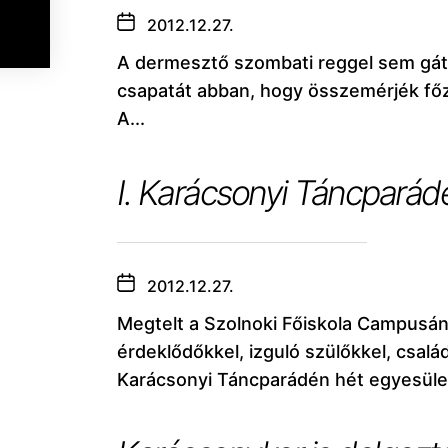
2012.12.27.
A dermesztő szombati reggel sem gát
csapatát abban, hogy összemérjék főz
A...
I. Karácsonyi Táncparádé
2012.12.27.
Megtelt a Szolnoki Főiskola Campusá
érdeklődőkkel, izguló szülőkkel, csalá
Karácsonyi Táncparádén hét egyesület