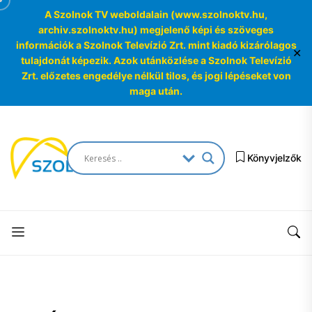
A Szolnok TV weboldalain (www.szolnoktv.hu,
archiv.szolnoktv.hu) megjelenő képi és szöveges
információk a Szolnok Televízió Zrt. mint kiadó kizárólagos
✕
tulajdonát képezik. Azok utánközlése a Szolnok Televízió
Zrt. előzetes engedélye nélkül tilos, és jogi lépéseket von
maga után.
Skip
to
SzolnokTV
the
Könyvjelzők
Archívum
content
SzolnokTV
Archívum