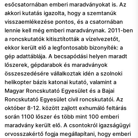
esőcsatornában emberi maradványokat is. Az
akkori kutatás igazolta, hogy a szemtanúk
visszaemlékezése pontos, és a csatornában
lennie kell még emberi maradványnak. 2011-ben
a roncskutatók kitisztították a vízelvezetőt,
ekkor került elő a legfontosabb bizonyíték: a
gép adattáblája. A becsapódási helyen maradt
lőszerek, gépdarabok és maradványok
összeszedésére vállalkoztak idén a szolnoki
helikopter bázis katonai kutató, valamint a
Magyar Roncskutató Egyesület és a Bajai
Roncskutató Egyesület civil roncskutatói. Az
október 8-12. között zajlott exhumáló feltárás
során 1100 lőszer és több mint 100 emberi
maradvány került elő. A csontokról igazságügyi
orvosszakértő fogja megállapítani, hogy emberi