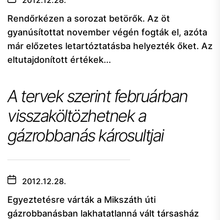
2012.12.28.
Rendőrkézen a sorozat betörők. Az öt
gyanúsítottat november végén fogták el, azóta
már előzetes letartóztatásba helyezték őket. Az
eltutajdonított értékek...
A tervek szerint februárban
visszaköltözhetnek a
gázrobbanás károsultjai
2012.12.28.
Egyeztetésre várták a Mikszáth úti
gázrobbanásban lakhatatlanná vált társasház