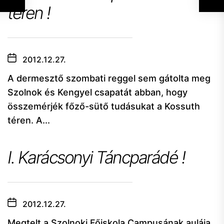
téren !
2012.12.27.
A dermesztő szombati reggel sem gátolta meg
Szolnok és Kengyel csapatát abban, hogy
összemérjék főző-sütő tudásukat a Kossuth
téren. A...
I. Karácsonyi Táncparádé !
2012.12.27.
Megtelt a Szolnoki Főiskola Campusának aulája