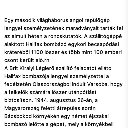
Egy második világháborús angol repülőgép
lengyel személyzetének maradványait tárták fel
az elmúlt héten a roncskutatók. A szállítógéppé
alakított Halifax bombázó egykori becsapódási
kráteréből 1100 lőszer és több mint 100 emberi
csont került elő.rn
A Brit Királyi Légierő szállító feladatot ellátó
Halifax bombázója lengyel személyzettel a
fedélzetén Olaszországból indult Varsóba, hogy
a felkelők számára lőszer utánpótlást
biztosítson. 1944. augusztus 26-án, a
Magyarország feletti átrepülés során
Bácsbokod környékén egy német éjszakai
bombázó lelőtte a gépet, mely a környékbeli