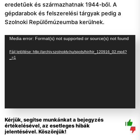
eredetűek és származhatnak 1944-ből. A
gépdarabok és felszerelési tárgyak pedig a
Szolnoki Repülőmúzeumba kerülnek.
Videólejátszó
Media error: Format(s) not supported or source(s) not found
Fájl letöltése: http://archiv.szolnoktv.hu/spots/hir/hir_120916_02.mp4?
_=1
Kérjük, segítse munkánkat a bejegyzés
értékelésével, az esetleges hibák
jelentésével. Köszönjük!