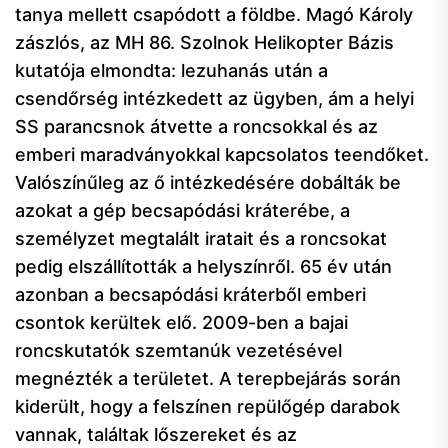
tanya mellett csapódott a földbe. Magó Károly
zászlós, az MH 86. Szolnok Helikopter Bázis
kutatója elmondta: lezuhanás után a
csendőrség intézkedett az ügyben, ám a helyi
SS parancsnok átvette a roncsokkal és az
emberi maradványokkal kapcsolatos teendőket.
Valószínűleg az ő intézkedésére dobálták be
azokat a gép becsapódási kráterébe, a
személyzet megtalált iratait és a roncsokat
pedig elszállították a helyszínről. 65 év után
azonban a becsapódási kráterből emberi
csontok kerültek elő. 2009-ben a bajai
roncskutatók szemtanúk vezetésével
megnézték a területet. A terepbejárás során
kiderült, hogy a felszínen repülőgép darabok
vannak, találtak lőszereket és az