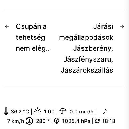
Bejegyzés
Előző
K
Csupán a
Járási
navigáció
hír:
h
tehetség
megállapodások
nem elég..
Jászberény,
Jászfényszaru,
Jászárokszállás
36.2 °C
|
1.00
|
0.0 mm/h
|
7 km/h
280 °
|
1025.4 hPa
|
18:18