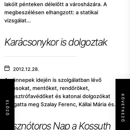
lakóit pénteken délelőtt a városházára. A
megbeszélésen elhangzott: a statikai
vizsgálat...
Karácsonykor is dolgoztak
2012.12.28.
Az ünnepek idején is szolgálatban lévő
orvosokat, mentőket, rendőröket,
katasztrófavédőket és katonai dolgozókat
KÖVETKEZŐ
ELŐZŐ
látogatta meg Szalay Ferenc, Kállai Mária és...
Disznótoros Nap a Kossuth