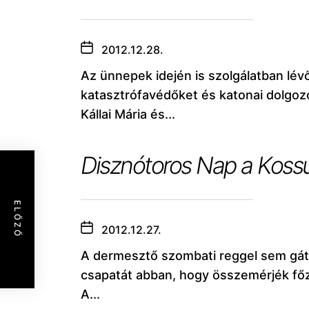
2012.12.28.
Az ünnepek idején is szolgálatban lév
katasztrófavédőket és katonai dolgoz
Kállai Mária és...
Disznótoros Nap a Kossu
ELŐZŐ
2012.12.27.
A dermesztő szombati reggel sem gát
csapatát abban, hogy összemérjék főz
A...