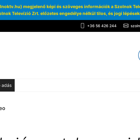
oktv.hu) megjelenő képi és szöveges információk a Szolnok Telev
lnok Televízió Zrt. előzetes engedélye nélkül tilos, és jogi lépése
+36 56 426 244
szol
TV
chívum
ő adás
deo