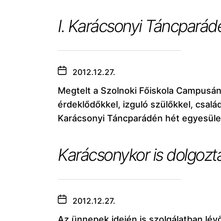
I. Karácsonyi Táncparádé
2012.12.27.
Megtelt a Szolnoki Főiskola Campusá
érdeklődőkkel, izguló szülőkkel, csalá
Karácsonyi Táncparádén hét egyesület
Karácsonykor is dolgozt
2012.12.27.
Az ünnepek idején is szolgálatban lév