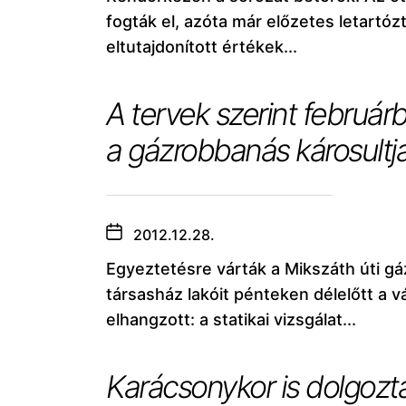
fogták el, azóta már előzetes letartóz
eltutajdonított értékek...
A tervek szerint február
a gázrobbanás károsultja
2012.12.28.
Egyeztetésre várták a Mikszáth úti gá
társasház lakóit pénteken délelőtt a
elhangzott: a statikai vizsgálat...
Karácsonykor is dolgozt