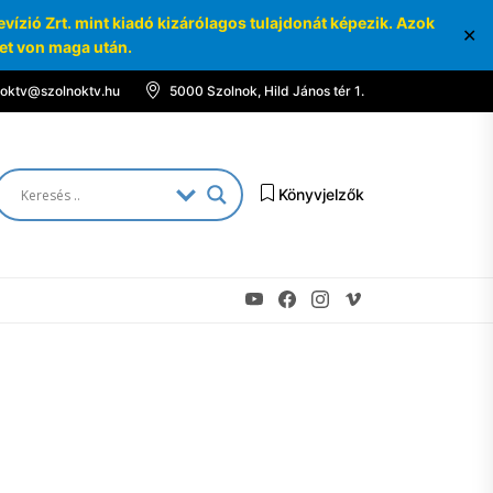
ízió Zrt. mint kiadó kizárólagos tulajdonát képezik. Azok
✕
ket von maga után.
noktv@szolnoktv.hu
5000 Szolnok, Hild János tér 1.
Könyvjelzők
Youtube
Facebook
Instagram
Vimeo