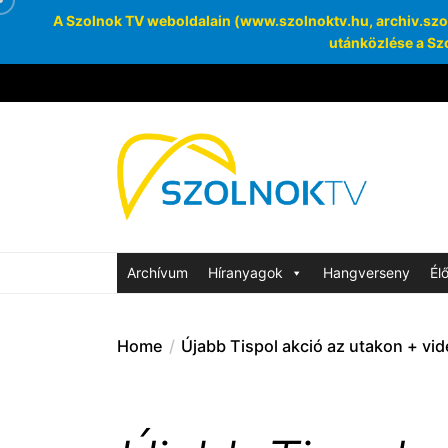
A Szolnok TV weboldalain (www.szolnoktv.hu, archiv.szoln
utánközlése a Szo
Skip
to
the
Szolnok
content
Archívum
SzolnokTV Ar
Archívum
Híranyagok
Hangverseny
Él
Home
Újabb Tispol akció az utakon + vi