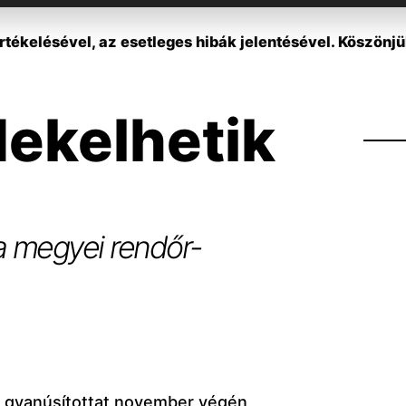
tékelésével, az esetleges hibák jelentésével. Köszönjü
dekelhetik
 a megyei rendőr-
t gyanúsítottat november végén