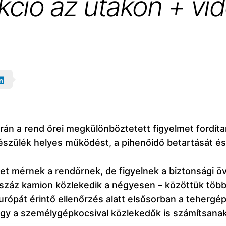
kció az utakon + vi
rán a rend őrei megkülönböztetett figyelmet fordít
észülék helyes működést, a pihenőidő betartását és
t mérnek a rendőrnek, de figyelnek a biztonsági öve
száz kamion közlekedik a négyesen – közöttük több 
rópát érintő ellenőrzés alatt elsősorban a tehergép
hogy a személygépkocsival közlekedők is számítsanak 