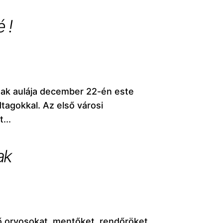
 !
nak aulája december 22-én este
dtagokkal. Az első városi
...
ak
ő orvosokat, mentőket, rendőröket,