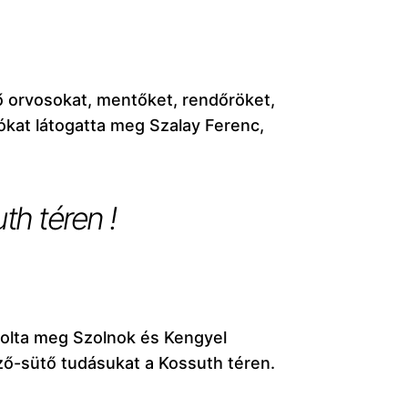
ő orvosokat, mentőket, rendőröket,
ókat látogatta meg Szalay Ferenc,
th téren !
olta meg Szolnok és Kengyel
ő-sütő tudásukat a Kossuth téren.