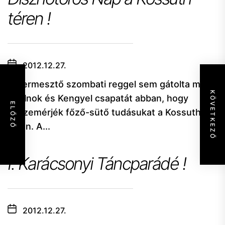
téren !
2012.12.27.
A dermesztő szombati reggel sem gátolta meg
KÖVETKEZŐ
Szolnok és Kengyel csapatát abban, hogy
ELŐZŐ
összemérjék főző-sütő tudásukat a Kossuth
téren. A...
I. Karácsonyi Táncparádé !
2012.12.27.