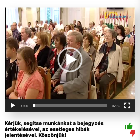
Videólejátszó
00:00
02:32
Kérjük, segítse munkánkat a bejegyzés
értékelésével, az esetleges hibák
jelentésével. Köszönjük!