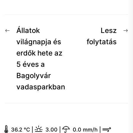
Bejegyzés
Előző
K
Állatok
Lesz
navigáció
hír:
h
világnapja és
folytatás
erdők hete az
5 éves a
Bagolyvár
vadasparkban
36.2 °C
|
3.00
|
0.0 mm/h
|