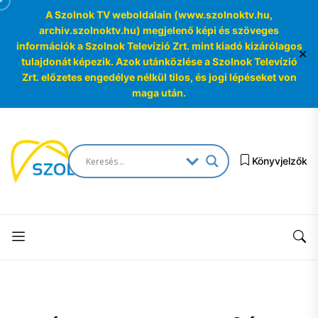
A Szolnok TV weboldalain (www.szolnoktv.hu,
archiv.szolnoktv.hu) megjelenő képi és szöveges
információk a Szolnok Televízió Zrt. mint kiadó kizárólagos
✕
tulajdonát képezik. Azok utánközlése a Szolnok Televízió
Zrt. előzetes engedélye nélkül tilos, és jogi lépéseket von
maga után.
Skip
to
SzolnokTV
the
Könyvjelzők
Archívum
content
SzolnokTV
Archívum