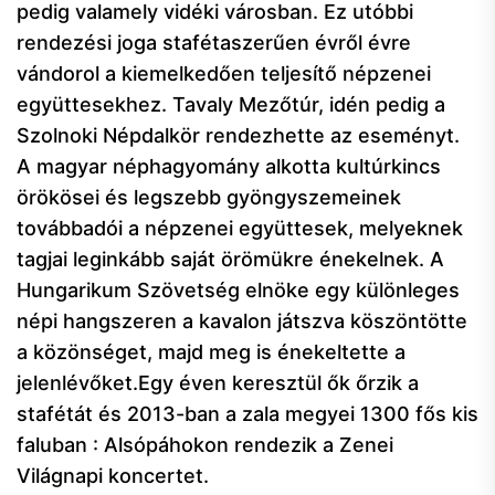
pedig valamely vidéki városban. Ez utóbbi
rendezési joga stafétaszerűen évről évre
vándorol a kiemelkedően teljesítő népzenei
együttesekhez. Tavaly Mezőtúr, idén pedig a
Szolnoki Népdalkör rendezhette az eseményt.
A magyar néphagyomány alkotta kultúrkincs
örökösei és legszebb gyöngyszemeinek
továbbadói a népzenei együttesek, melyeknek
tagjai leginkább saját örömükre énekelnek. A
Hungarikum Szövetség elnöke egy különleges
népi hangszeren a kavalon játszva köszöntötte
a közönséget, majd meg is énekeltette a
jelenlévőket.Egy éven keresztül ők őrzik a
stafétát és 2013-ban a zala megyei 1300 fős kis
faluban : Alsópáhokon rendezik a Zenei
Világnapi koncertet.