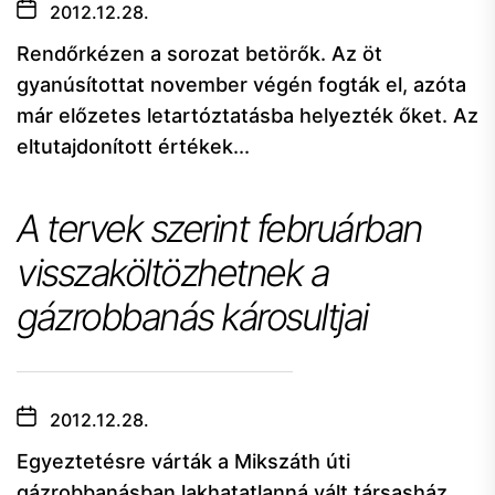
2012.12.28.
Rendőrkézen a sorozat betörők. Az öt
gyanúsítottat november végén fogták el, azóta
már előzetes letartóztatásba helyezték őket. Az
eltutajdonított értékek...
A tervek szerint februárban
visszaköltözhetnek a
gázrobbanás károsultjai
2012.12.28.
Egyeztetésre várták a Mikszáth úti
gázrobbanásban lakhatatlanná vált társasház