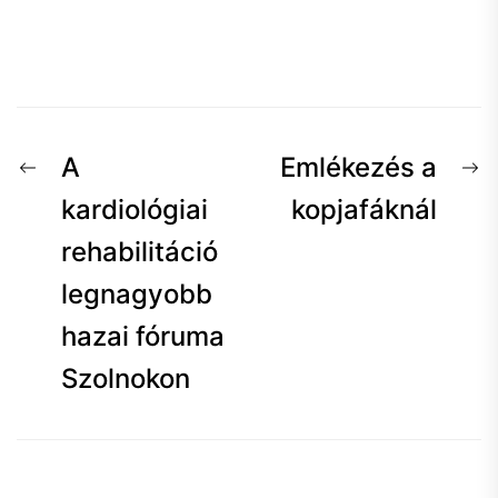
Bejegyzés
Előző
K
A
Emlékezés a
navigáció
hír:
h
kardiológiai
kopjafáknál
rehabilitáció
legnagyobb
hazai fóruma
Szolnokon