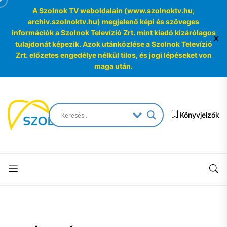
A Szolnok TV weboldalain (www.szolnoktv.hu,
archiv.szolnoktv.hu) megjelenő képi és szöveges
információk a Szolnok Televízió Zrt. mint kiadó kizárólagos
✕
tulajdonát képezik. Azok utánközlése a Szolnok Televízió
Zrt. előzetes engedélye nélkül tilos, és jogi lépéseket von
maga után.
Skip
to
SzolnokTV
the
Könyvjelzők
Archívum
content
SzolnokTV
Archívum