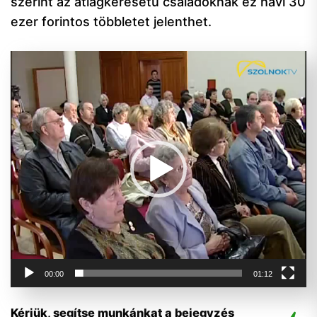
szerint az átlagkeresetű családoknak ez havi 30
ezer forintos többletet jelenthet.
Videólejátszó
00:00
01:12
Kérjük, segítse munkánkat a bejegyzés