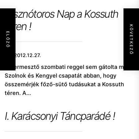
Disznótoros Nap a Kossuth
téren !
KÖVETKEZŐ
ELŐZŐ
2012.12.27.
A dermesztő szombati reggel sem gátolta meg
Szolnok és Kengyel csapatát abban, hogy
összemérjék főző-sütő tudásukat a Kossuth
téren. A...
I. Karácsonyi Táncparádé !