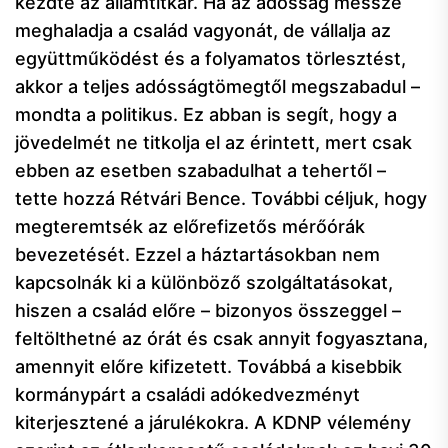
kezdte az államtitkár. Ha az adósság messze
meghaladja a család vagyonát, de vállalja az
együttműködést és a folyamatos törlesztést,
akkor a teljes adósságtömegtől megszabadul –
mondta a politikus. Ez abban is segít, hogy a
jövedelmét ne titkolja el az érintett, mert csak
ebben az esetben szabadulhat a tehertől –
tette hozzá Rétvári Bence. További céljuk, hogy
megteremtsék az előrefizetős mérőórák
bevezetését. Ezzel a háztartásokban nem
kapcsolnák ki a különböző szolgáltatásokat,
hiszen a család előre – bizonyos összeggel –
feltölthetné az órát és csak annyit fogyasztana,
amennyit előre kifizetett. Továbbá a kisebbik
kormánypárt a családi adókedvezményt
kiterjesztené a járulékokra. A KDNP vélemény