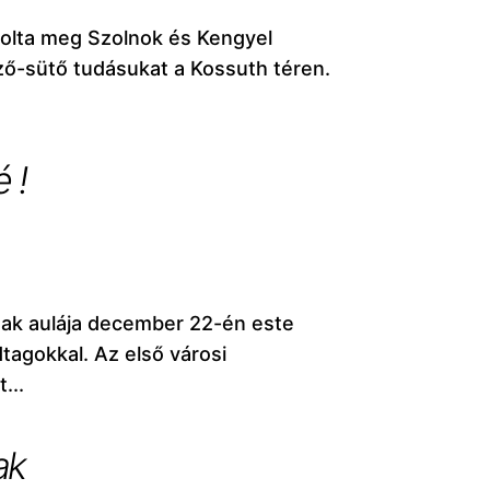
olta meg Szolnok és Kengyel
ő-sütő tudásukat a Kossuth téren.
 !
nak aulája december 22-én este
dtagokkal. Az első városi
...
ak