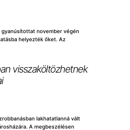
t gyanúsítottat november végén
tatásba helyezték őket. Az
ban visszaköltözhetnek
i
zrobbanásban lakhatatlanná vált
 városházára. A megbeszélésen