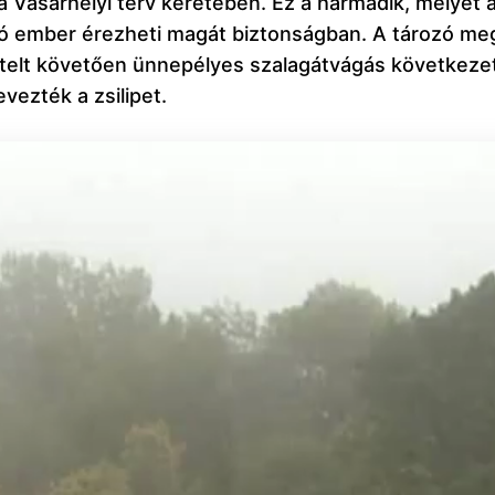
a Vásárhelyi terv keretében. Ez a harmadik, melyet 
ió ember érezheti magát biztonságban. A tározó meg
tvételt követően ünnepélyes szalagátvágás következe
vezték a zsilipet.