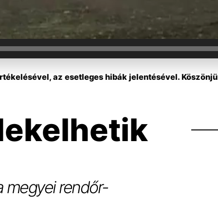
tékelésével, az esetleges hibák jelentésével. Köszönjü
dekelhetik
 a megyei rendőr-