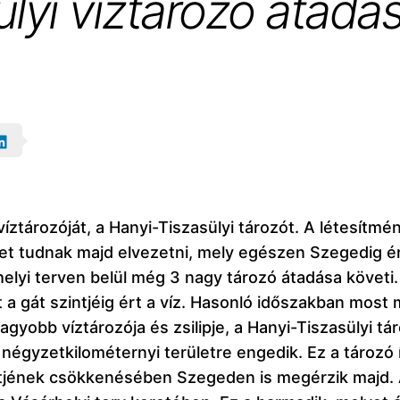
lyi víztározó átadá
víztározóját, a Hanyi-Tiszasülyi tározót. A létesí
zet tudnak majd elvezetni, mely egészen Szegedig é
helyi terven belül még 3 nagy tározó átadása követi.
tt a gát szintjéig ért a víz. Hasonló időszakban most
nagyobb víztározója és zsilipje, a Hanyi-Tiszasülyi t
 négyzetkilométernyi területre engedik. Ez a tározó 
intjének csökkenésében Szegeden is megérzik majd.