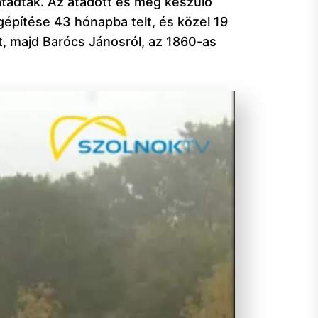
átadtak. Az átadott és még készülő
építése 43 hónapba telt, és közel 19
t, majd Barócs Jánosról, az 1860-as