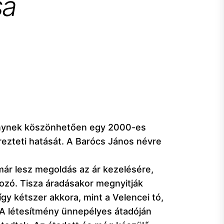
sa
tménynek köszönhetően egy 2000-es
rezteti hatását. A Barócs János névre
 már lesz megoldás az ár kezelésére,
ározó. Tisza áradásakor megnyitják
így kétszer akkora, mint a Velencei tó,
 A létesítmény ünnepélyes átadóján