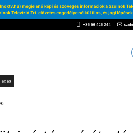
oktv.hu) megjelenő képi és szöveges információk a Szolnok Telev
lnok Televízió Zrt. előzetes engedélye nélkül tilos, és jogi lépése
+36 56 426 244
szol
TV
chívum
ő adás
sa