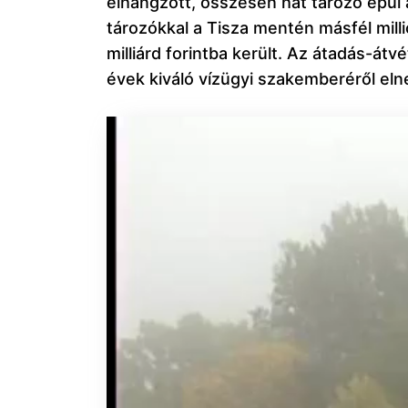
elhangzott, összesen hat tározó épül 
tározókkal a Tisza mentén másfél mill
milliárd forintba került. Az átadás-á
évek kiváló vízügyi szakemberéről elne
Videólejátszó