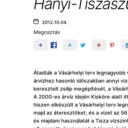
Hanyi-Tiszaszü
2012.10.04.
Megosztás
Átadták a Vásárhelyi terv legnagyobb 
árvízhez hasonló időszakban annyi vi
keresztelt zsilip megépítését, a Vásár
A 2000-es árvíz idején Kisköre alatt i
hiszen elkészült a Vásárhelyi terv leg
majd az áteresztőket, és a vizet az 56
és majdani használatát a Tisza vízsz