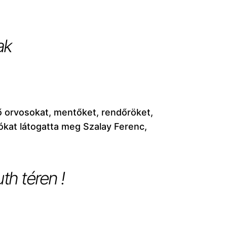
ak
ő orvosokat, mentőket, rendőröket,
ókat látogatta meg Szalay Ferenc,
th téren !