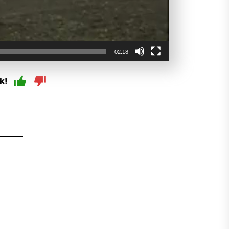
02:18
k!