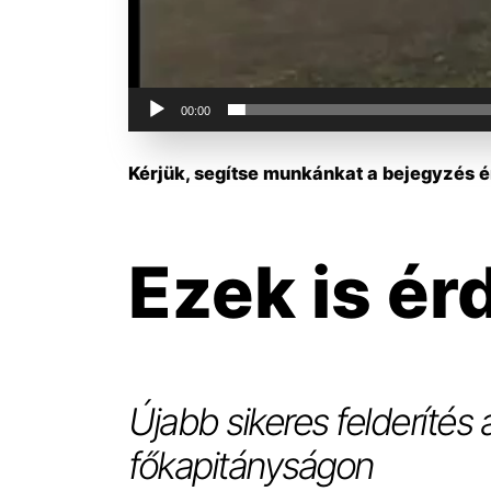
00:00
Kérjük, segítse munkánkat a bejegyzés ér
Ezek is ér
Újabb sikeres felderítés
főkapitányságon