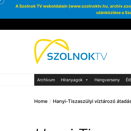
A Szolnok TV weboldalain (www.szolnoktv.hu, archiv.szoln
utánközlése a Szo
Skip
to
the
Szolnok
content
Archívum
SzolnokTV Ar
Archívum
Híranyagok
Hangverseny
Él
Home
Hanyi-Tiszaszülyi víztározó átadá