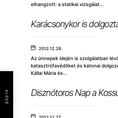
elhangzott: a statikai vizsgálat...
Karácsonykor is dolgozt
2012.12.28.
Az ünnepek idején is szolgálatban lév
katasztrófavédőket és katonai dolgoz
Kállai Mária és...
Disznótoros Nap a Kossu
ELŐZŐ
2012.12.27.