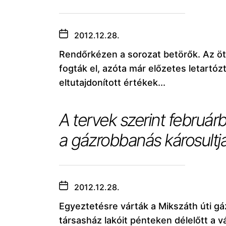
2012.12.28.
Rendőrkézen a sorozat betörők. Az ö
fogták el, azóta már előzetes letartóz
eltutajdonított értékek...
A tervek szerint február
a gázrobbanás károsultja
2012.12.28.
Egyeztetésre várták a Mikszáth úti gá
társasház lakóit pénteken délelőtt a