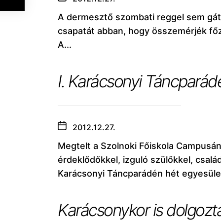
A dermesztő szombati reggel sem gát
csapatát abban, hogy összemérjék főz
A...
I. Karácsonyi Táncparádé
2012.12.27.
Megtelt a Szolnoki Főiskola Campusá
érdeklődőkkel, izguló szülőkkel, csalá
Karácsonyi Táncparádén hét egyesület
Karácsonykor is dolgozt