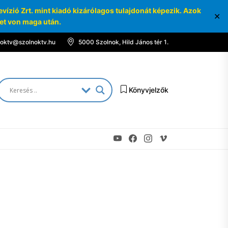
ízió Zrt. mint kiadó kizárólagos tulajdonát képezik. Azok
✕
ket von maga után.
noktv@szolnoktv.hu
5000 Szolnok, Hild János tér 1.
Könyvjelzők
Youtube
Facebook
Instagram
Vimeo