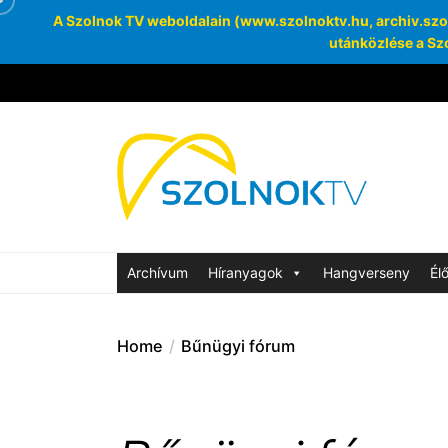
A Szolnok TV weboldalain (www.szolnoktv.hu, archiv.szoln
utánközlése a Szo
Skip
to
the
Szolnok
content
Archívum
SzolnokTV Ar
Archívum
Híranyagok
Hangverseny
Él
Home
Bűnügyi fórum