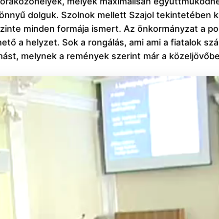
 szórakozóhelyek, melyek maximálisan együttműködn
könnyű dolguk. Szolnok mellett Szajol tekintetében k
inte minden formája ismert. Az önkormányzat a pol
ő a helyzet. Sok a rongálás, ami ami a fiatalok szám
ymást, melynek a remények szerint már a közeljövőb