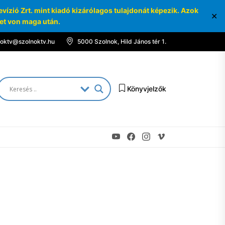
ízió Zrt. mint kiadó kizárólagos tulajdonát képezik. Azok
✕
ket von maga után.
noktv@szolnoktv.hu
5000 Szolnok, Hild János tér 1.
Könyvjelzők
Youtube
Facebook
Instagram
Vimeo