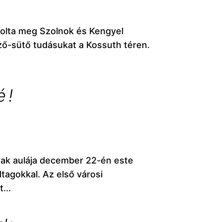
olta meg Szolnok és Kengyel
ő-sütő tudásukat a Kossuth téren.
 !
nak aulája december 22-én este
dtagokkal. Az első városi
...