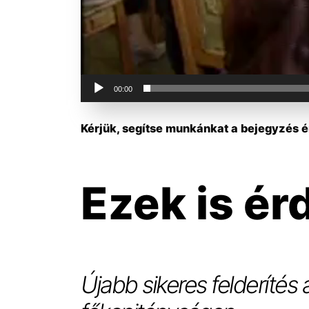
00:00
Kérjük, segítse munkánkat a bejegyzés ér
Ezek is ér
Újabb sikeres felderítés