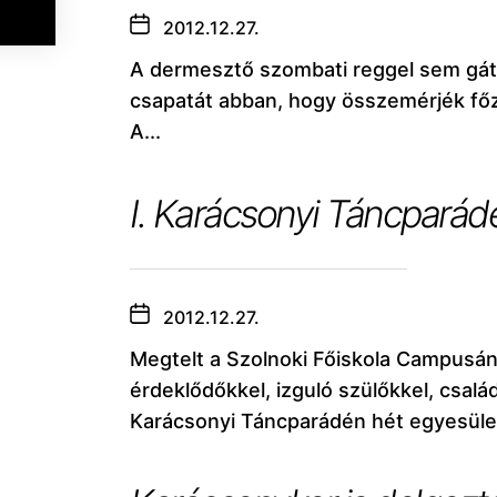
2012.12.27.
A dermesztő szombati reggel sem gát
csapatát abban, hogy összemérjék főz
A...
I. Karácsonyi Táncparádé
2012.12.27.
Megtelt a Szolnoki Főiskola Campusá
érdeklődőkkel, izguló szülőkkel, csalá
Karácsonyi Táncparádén hét egyesület