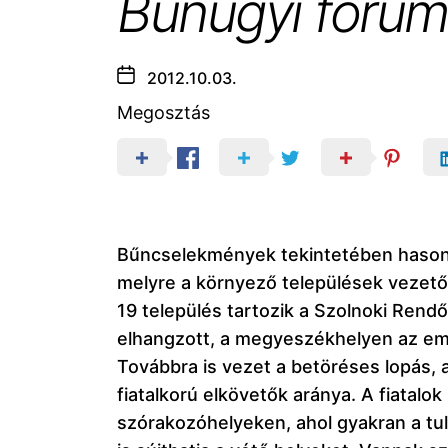
Bűnügyi fórum
2012.10.03.
Megosztás
Bűncselekmények tekintetében hasonló
melyre a környező települések vezető
19 település tartozik a Szolnoki Rend
elhangzott, a megyeszékhelyen az em
Továbbra is vezet a betöréses lopás, 
fiatalkorú elkövetők aránya. A fiatalo
szórakozóhelyeken, ahol gyakran a tul