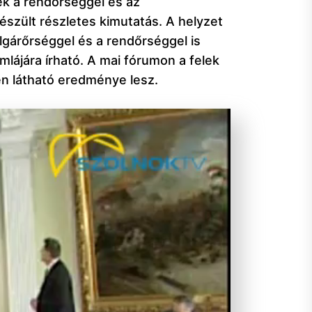
ek a rendőrséggel és az
észült részletes kimutatás. A helyzet
gárőrséggel és a rendőrséggel is
lájára írható. A mai fórumon a felek
en látható eredménye lesz.