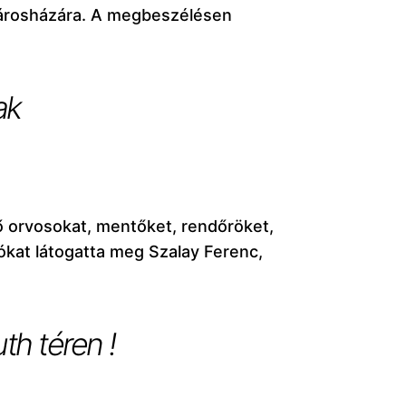
 városházára. A megbeszélésen
ak
ő orvosokat, mentőket, rendőröket,
ókat látogatta meg Szalay Ferenc,
th téren !