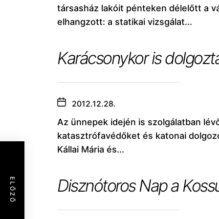
társasház lakóit pénteken délelőtt a
elhangzott: a statikai vizsgálat...
Karácsonykor is dolgozt
2012.12.28.
Az ünnepek idején is szolgálatban lév
katasztrófavédőket és katonai dolgoz
Kállai Mária és...
Disznótoros Nap a Kossu
ELŐZŐ