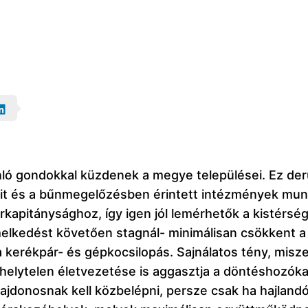
 gondokkal küzdenek a megye települései. Ez derü
it és a bűnmegelőzésben érintett intézmények munk
őrkapitánysághoz, így igen jól lemérhetők a kistérs
elkedést követően stagnál- minimálisan csökkent a
a kerékpár- és gépkocsilopás. Sajnálatos tény, mis
k helytelen életvezetése is aggasztja a döntéshozókat
ajdonosnak kell közbelépni, persze csak ha hajland