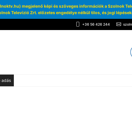
oktv.hu) megjelenő képi és szöveges információk a Szolnok Telev
lnok Televízió Zrt. előzetes engedélye nélkül tilos, és jogi lépése
+36 56 426 244
szol
TV
chívum
ő adás