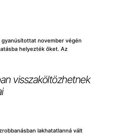
t gyanúsítottat november végén
tatásba helyezték őket. Az
ban visszaköltözhetnek
i
zrobbanásban lakhatatlanná vált