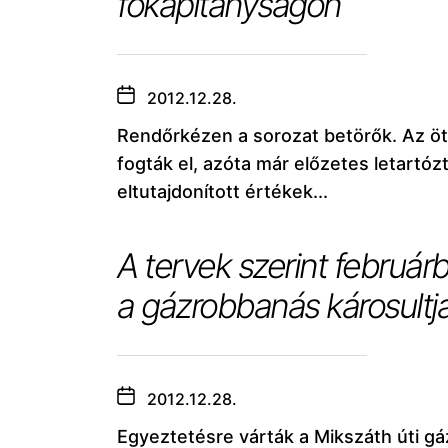
főkapitányságon
2012.12.28.
Rendőrkézen a sorozat betörők. Az ö
fogták el, azóta már előzetes letartóz
eltutajdonított értékek...
A tervek szerint február
a gázrobbanás károsultja
2012.12.28.
Egyeztetésre várták a Mikszáth úti gá