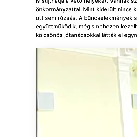
is sújthatja a vétő helyeket. Vannak
önkormányzattal. Mint kiderült nincs 
ott sem rózsás. A bűncselekmények sz
együttműködik, mégis nehezen kezelhet
kölcsönös jótanácsokkal látták el eg
Videólejátszó