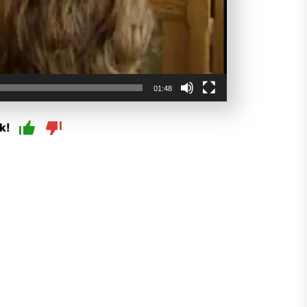
01:48
k!