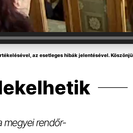
tékelésével, az esetleges hibák jelentésével. Köszönjü
dekelhetik
 a megyei rendőr-