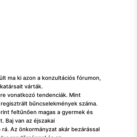
lt ma ki azon a konzultációs fórumon,
atársait várták.
égre vonatkozó tendenciák. Mint
 regisztrált bűncselekmények száma.
zerint feltűnően magas a gyermek és
. Baj van az éjszakai
ó rá. Az önkormányzat akár bezárással