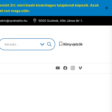
ízió Zrt. mint kiadó kizárólagos tulajdonát képezik. Azok
✕
ket von maga után.
noktv@szolnoktv.hu
5000 Szolnok, Hild János tér 1.
Könyvjelzők
Youtube
Facebook
Instagram
Vimeo