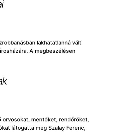
i
zrobbanásban lakhatatlanná vált
 városházára. A megbeszélésen
ak
ő orvosokat, mentőket, rendőröket,
ókat látogatta meg Szalay Ferenc,