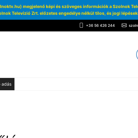
oktv.hu) megjelenő képi és szöveges információk a Szolnok Telev
lnok Televízió Zrt. előzetes engedélye nélkül tilos, és jogi lépése
+36 56 426 244
szol
TV
chívum
ő adás