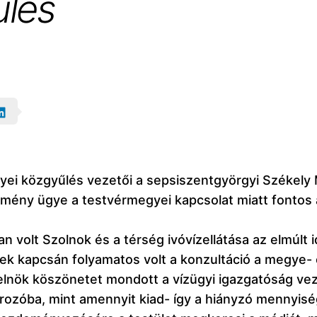
űlés
yei közgyűlés vezetői a sepsiszentgyörgyi Székely
zmény ügye a testvérmegyei kapcsolat miatt fontos a
alan volt Szolnok és a térség ivóvízellátása az elmúl
k kapcsán folyamatos volt a konzultáció a megye- 
lnök köszönetet mondott a vízügyi igazgatóság veze
tározóba, mint amennyit kiad- így a hiányzó mennyisé