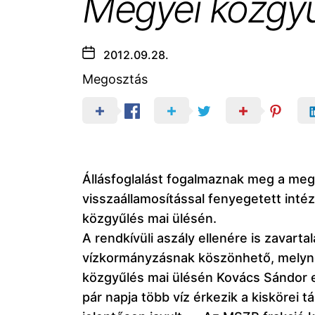
Megyei közgy
2012.09.28.
Megosztás
Állásfoglalást fogalmaznak meg a meg
visszaállamosítással fenyegetett inté
közgyűlés mai ülésén.
A rendkívüli aszály ellenére is zavart
vízkormányzásnak köszönhető, melyne
közgyűlés mai ülésén Kovács Sándor e
pár napja több víz érkezik a kiskörei 