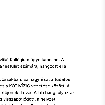
 Mikó Kollégium ügye kapcsán. A
 testület számára, hangzott el a
t időszakban. Ez nagyrészt a tudatos
és a KÖTIVÍZIG vezetése között. A
tőjének. Lovas Attila hangsúlyozta-
g visszapótlódott, a helyzet