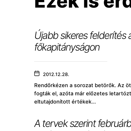
Ezek is ér
Újabb sikeres felderítés
főkapitányságon
2012.12.28.
Rendőrkézen a sorozat betörők. Az ö
fogták el, azóta már előzetes letartóz
eltutajdonított értékek...
A tervek szerint február