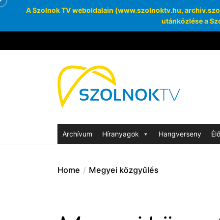
A Szolnok TV weboldalain (www.szolnoktv.hu, archiv.szoln
utánközlése a Szo
Skip
to
the
Szolnok
content
Archívum
SzolnokTV Ar
Archívum
Híranyagok
Hangverseny
Él
Home
Megyei közgyűlés