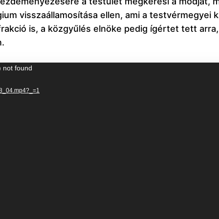
kezdeményezésére a testület megkeresi a módját, mik
ium visszaállamosítása ellen, ami a testvérmegyei k
ció is, a közgyűlés elnöke pedig ígértet tett arra, 
n.
) not found
20928_04.mp4?_=1