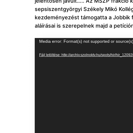
jelentősen javult….. Az MSZP frakció 
sepsiszentgyörgyi Székely Mikó Kollég
kezdeményezést támogatta a Jobbik frak
aláírásai is szerepelnek majd a petíció
Videólejátszó
Media error: Format(s) not supported or source(s
Fájl letöltése: http://archiv.szolnoktv.hu/spots/hir/hir_1