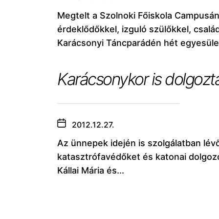
Megtelt a Szolnoki Főiskola Campusá
érdeklődőkkel, izguló szülőkkel, csalá
Karácsonyi Táncparádén hét egyesület
Karácsonykor is dolgozt
2012.12.27.
Az ünnepek idején is szolgálatban lév
katasztrófavédőket és katonai dolgoz
Kállai Mária és...