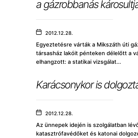
a gázrobbanás károsultja
2012.12.28.
Egyeztetésre várták a Mikszáth úti gá
társasház lakóit pénteken délelőtt a
elhangzott: a statikai vizsgálat...
Karácsonykor is dolgozt
2012.12.28.
Az ünnepek idején is szolgálatban lév
katasztrófavédőket és katonai dolgoz