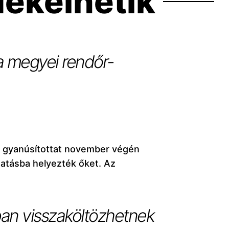
dekelhetik
 a megyei rendőr-
t gyanúsítottat november végén
tatásba helyezték őket. Az
ban visszaköltözhetnek