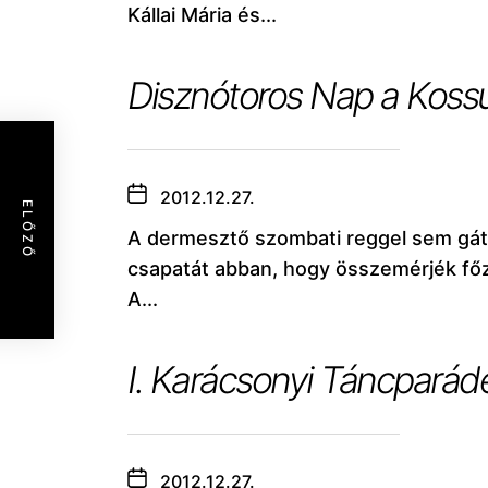
Kállai Mária és...
Disznótoros Nap a Kossu
2012.12.27.
ELŐZŐ
A dermesztő szombati reggel sem gát
csapatát abban, hogy összemérjék főz
A...
I. Karácsonyi Táncparádé
2012.12.27.