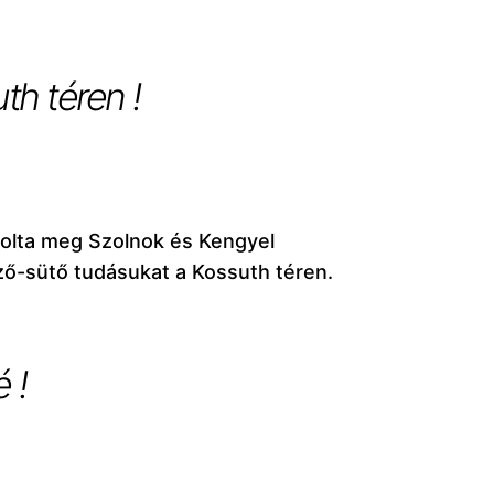
th téren !
olta meg Szolnok és Kengyel
ő-sütő tudásukat a Kossuth téren.
 !