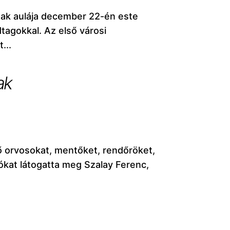
nak aulája december 22-én este
dtagokkal. Az első városi
...
ak
ő orvosokat, mentőket, rendőröket,
ókat látogatta meg Szalay Ferenc,