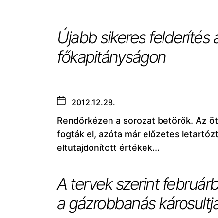
Újabb sikeres felderítés
főkapitányságon
2012.12.28.
Rendőrkézen a sorozat betörők. Az ö
fogták el, azóta már előzetes letartóz
eltutajdonított értékek...
A tervek szerint február
a gázrobbanás károsultja