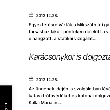
2012.12.28.
Egyeztetésre várták a Mikszáth úti gá
társasház lakóit pénteken délelőtt a
elhangzott: a statikai vizsgálat...
Karácsonykor is dolgozt
2012.12.28.
Az ünnepek idején is szolgálatban lév
katasztrófavédőket és katonai dolgoz
Kállai Mária és...