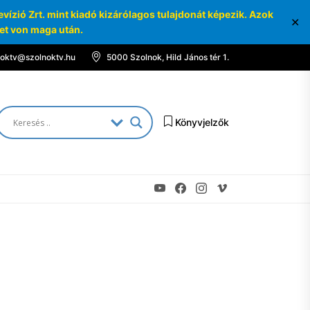
ízió Zrt. mint kiadó kizárólagos tulajdonát képezik. Azok
✕
ket von maga után.
noktv@szolnoktv.hu
5000 Szolnok, Hild János tér 1.
Könyvjelzők
Youtube
Facebook
Instagram
Vimeo