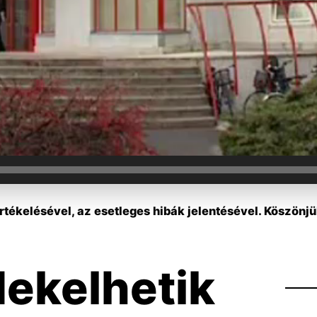
tékelésével, az esetleges hibák jelentésével. Köszönjü
dekelhetik