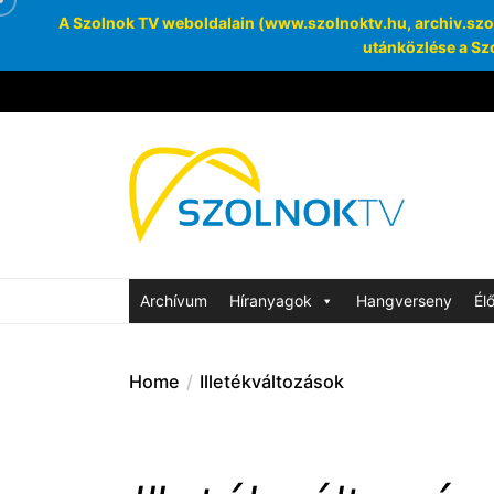
A Szolnok TV weboldalain (www.szolnoktv.hu, archiv.szoln
utánközlése a Szo
Skip
to
the
Szolnok
content
Archívum
SzolnokTV Ar
Archívum
Híranyagok
Hangverseny
Él
Home
Illetékváltozások