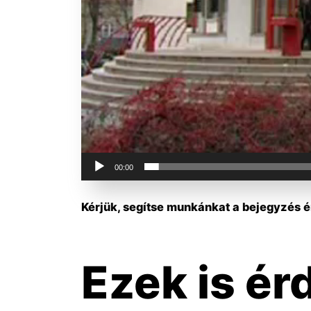
00:00
Kérjük, segítse munkánkat a bejegyzés ér
Ezek is ér