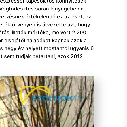
rlesztéssel kapcsolatos könnyítések
. Végtörlesztés során lényegében a
erzésnek értékelendő ez az eset, ez
letéktörvényen is átvezette azt, hogy
rási illeték mértéke, melyért 2.200
uár elsejétől haladékot kapnak azok a
es négy év helyett mostantól ugyanis 6
dőt sem tudják betartani, azok 2012