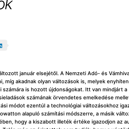
ok
áltozott január elsejétől. A Nemzeti Adó- és Vámhi
i, míg akadnak olyan változások is, melyek enyhíten
 számára is hozott újdonságokat. Itt van mindjárt a
sieladások számának örvendetes emelkedése mellett
ási módot ezentúl a technológiai változásokhoz igaz
kilowatton alapuló számítási módszerre, a másik vált
kében, hogy a kiszabott illeték értéke igazodjon az 