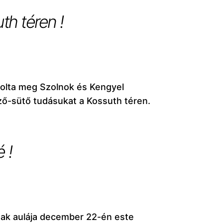
th téren !
olta meg Szolnok és Kengyel
ő-sütő tudásukat a Kossuth téren.
 !
nak aulája december 22-én este