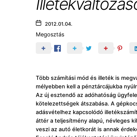
Illetékváltozás
2012.01.04.
Megosztás
Több számítási mód és illeték is megv
mélyebben kell a pénztárcájukba nyúln
Az új esztendő az adóhatóság ügyfelei
kötelezettségek átszabása. A gépkoc
adásvételhez kapcsolódó illetékszámít
áttér a teljesítmény alapú, névleges 
veszi az autó életkorát is annak érde