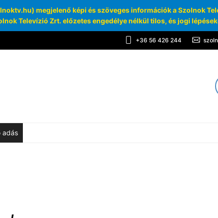
oktv.hu) megjelenő képi és szöveges információk a Szolnok Telev
lnok Televízió Zrt. előzetes engedélye nélkül tilos, és jogi lépése
+36 56 426 244
szol
TV
chívum
ő adás