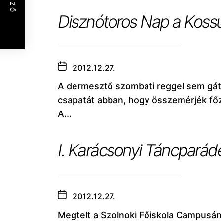
ELŐZŐ
Disznótoros Nap a Kossu
2012.12.27.
A dermesztő szombati reggel sem gát
csapatát abban, hogy összemérjék főz
A...
I. Karácsonyi Táncparádé
2012.12.27.
Megtelt a Szolnoki Főiskola Campusá