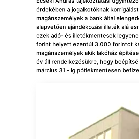
Ecseki András tájékoztatási ügyintéző
érdekében a jogalkotóknak korrigálást
magánszemélyek a bank által elenged
alapvetően ajándékozási illeték alá e
ezek adó- és illetékmentesek legyenek
forint helyett ezentúl 3.000 forintot k
magánszemélyek akik lakóház építése c
év áll rendelkezésükre, hogy beépítsék
március 31.- ig pótlékmentesen befize
Videólejátszó