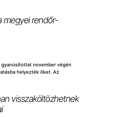
 a megyei rendőr-
t gyanúsítottat november végén
tatásba helyezték őket. Az
ban visszaköltözhetnek
i