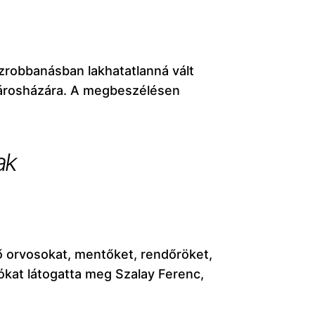
zrobbanásban lakhatatlanná vált
 városházára. A megbeszélésen
ak
ő orvosokat, mentőket, rendőröket,
ókat látogatta meg Szalay Ferenc,