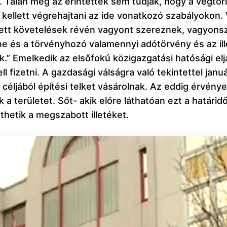
. Talán még az érintettek sem tudják, hogy a végtö
 kellett végrehajtani az ide vonatkozó szabályokon
ett követelések révén vagyont szereznek, vagyonsz
sne és a törvényhozó valamennyi adótörvény és az il
.” Emelkedik az elsőfokú közigazgatási hatósági eljá
ell fizetni. A gazdasági válságra való tekintettel jan
éljából építési telket vásárolnak. Az eddig érvény
 a területet. Sőt- akik előre láthatóan ezt a határi
thetik a megszabott illetéket.