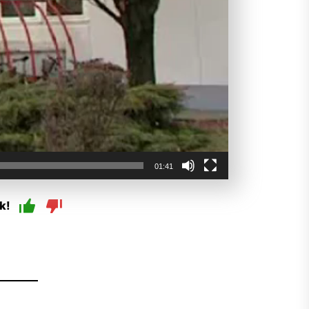
01:41
k!