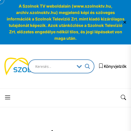
A Szolnok TV weboldalain (www.szolnoktv.hu,
archiv.szolnoktv.hu) megjelenő képi és szöveges
információk a Szolnok Televízió Zrt. mint kiadó kizárólagos
✕
tulajdonát képezik. Azok utánközlése a Szolnok Televízió
Zrt. előzetes engedélye nélkül tilos, és jogi lépéseket von
maga után.
Skip
to
SzolnokTV
the
Könyvjelzők
Archívum
content
SzolnokTV
Archívum