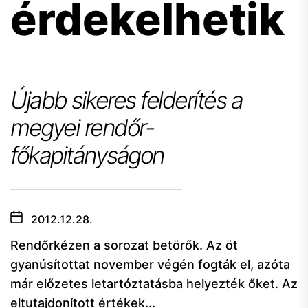
érdekelhetik
Újabb sikeres felderítés a
megyei rendőr-
főkapitányságon
2012.12.28.
Rendőrkézen a sorozat betörők. Az öt
gyanúsítottat november végén fogták el, azóta
már előzetes letartóztatásba helyezték őket. Az
eltutajdonított értékek...