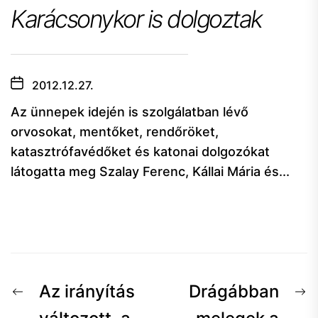
Karácsonykor is dolgoztak
2012.12.27.
Az ünnepek idején is szolgálatban lévő
orvosokat, mentőket, rendőröket,
katasztrófavédőket és katonai dolgozókat
látogatta meg Szalay Ferenc, Kállai Mária és...
Bejegyzés
Előző
K
Az irányítás
Drágábban
hír:
h