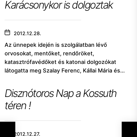
Karácsonykor is dolgoztak
2012.12.28.
Az ünnepek idején is szolgálatban lévő
orvosokat, mentőket, rendőröket,
katasztrófavédőket és katonai dolgozókat
látogatta meg Szalay Ferenc, Kállai Mária és...
Disznótoros Nap a Kossuth
téren !
2012.12.27.