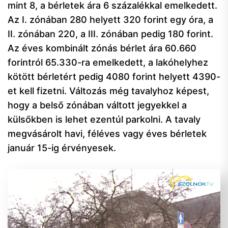
mint 8, a bérletek ára 6 százalékkal emelkedett.
Az I. zónában 280 helyett 320 forint egy óra, a
II. zónában 220, a III. zónában pedig 180 forint.
Az éves kombinált zónás bérlet ára 60.660
forintról 65.330-ra emelkedett, a lakóhelyhez
kötött bérletért pedig 4080 forint helyett 4390-
et kell fizetni. Változás még tavalyhoz képest,
hogy a belső zónában váltott jegyekkel a
külsőkben is lehet ezentúl parkolni. A tavaly
megvásárolt havi, féléves vagy éves bérletek
január 15-ig érvényesek.
Videólejátszó