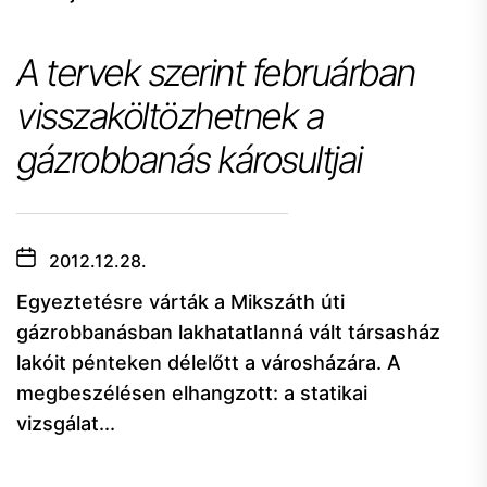
A tervek szerint februárban
visszaköltözhetnek a
gázrobbanás károsultjai
2012.12.28.
Egyeztetésre várták a Mikszáth úti
gázrobbanásban lakhatatlanná vált társasház
lakóit pénteken délelőtt a városházára. A
megbeszélésen elhangzott: a statikai
vizsgálat...