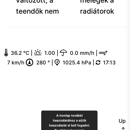
navigáció
változott, a
melegek a
teendők nem
radiátorok
36.2 °C
|
1.00
|
0.0 mm/h
|
7 km/h
280 °
|
1025.4 hPa
|
17:13
A honlap további
Up
használatához a sütik
használatát el kell fogadni.
↑