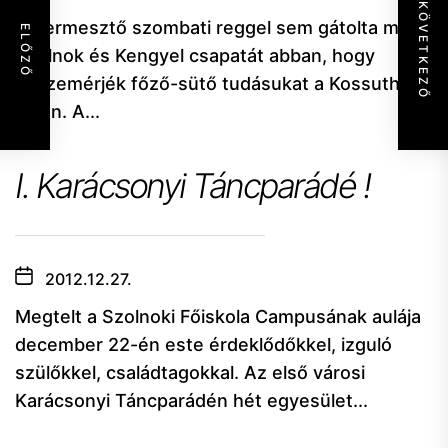
KÖVETKEZŐ
A dermesztő szombati reggel sem gátolta meg
ELŐZŐ
Szolnok és Kengyel csapatát abban, hogy
összemérjék főző-sütő tudásukat a Kossuth
téren. A...
I. Karácsonyi Táncparádé !
2012.12.27.
Megtelt a Szolnoki Főiskola Campusának aulája
december 22-én este érdeklődőkkel, izguló
szülőkkel, családtagokkal. Az első városi
Karácsonyi Táncparádén hét egyesület...