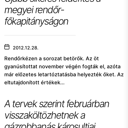
megyei rendőr-
főkapitányságon
2012.12.28.
Rendőrkézen a sorozat betörők. Az öt
gyanúsítottat november végén fogták el, azóta
már előzetes letartóztatásba helyezték őket. Az
eltutajdonított értékek...
A tervek szerint februárban
visszaköltözhetnek a
gázrobbanás károsultjai