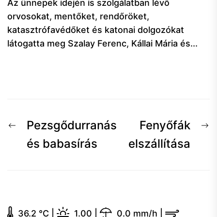
Az ünnepek idején is szolgálatban lévő
orvosokat, mentőket, rendőröket,
katasztrófavédőket és katonai dolgozókat
látogatta meg Szalay Ferenc, Kállai Mária és...
Bejegyzés
Előző
K
Pezsgődurranás
Fenyőfák
navigáció
hír:
h
és babasírás
elszállítása
36.2 °C
|
1.00
|
0.0 mm/h
|