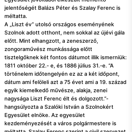
jelentőségét Balázs Péter és Szalay Ferenc is
méltatta.
A „Liszt év” utolsó országos eseményének
Szolnok adott otthont, nem sokkal az újévi gála
előtt. Mint elhangzott, a zeneszerző,
zongoraművész munkássága előtt
tisztelgőknek két fontos dátumot illik ismerniük:
1811 október 22.- e, és 1886 július 31.-e. “A
történelem időtengelyén ez az a két időpont,
dátum ami felöleli azt a 75 évet ami a 19. század
egyik kiemelkedő művésze, alakja, zenei
nagysága Liszt Ferenc élt és dolgozott.”-
hangsúlyozta a Szalóki István a Szolnokért
Egyesület elnöke. Az egyesület
kezdeményezését a város polgármestere is
méltatta. Szalay Ferenc szerint a civil szervezet