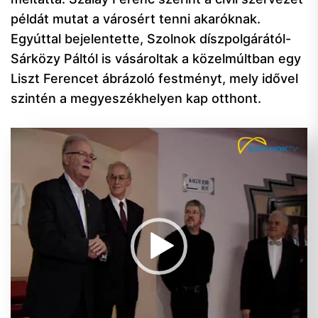
példát mutat a városért tenni akaróknak.
Egyúttal bejelentette, Szolnok díszpolgárától-
Sárközy Páltól is vásároltak a közelmúltban egy
Liszt Ferencet ábrázoló festményt, mely idővel
szintén a megyeszékhelyen kap otthont.
Videólejátszó