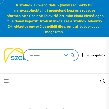
A Szolnok TV weboldalain (www.szolnoktv.hu,
archiv.szolnoktv.hu) megjelenő képi és szöveges
információk a Szolnok Televízió Zrt. mint kiadó kizárólagos
✕
tulajdonát képezik. Azok utánközlése a Szolnok Televízió
Zrt. előzetes engedélye nélkül tilos, és jogi lépéseket von
maga után.
Skip
to
SzolnokTV
the
Könyvjelzők
Archívum
content
SzolnokTV
Archívum