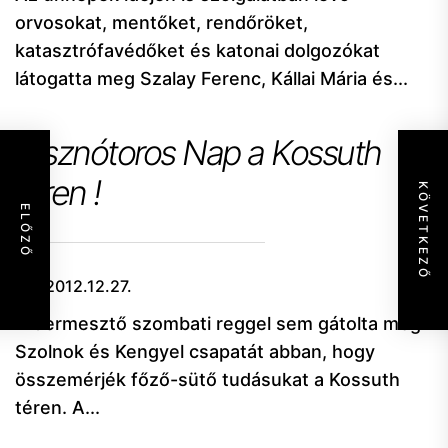
orvosokat, mentőket, rendőröket,
katasztrófavédőket és katonai dolgozókat
látogatta meg Szalay Ferenc, Kállai Mária és...
Disznótoros Nap a Kossuth
téren !
KÖVETKEZŐ
ELŐZŐ
2012.12.27.
A dermesztő szombati reggel sem gátolta meg
Szolnok és Kengyel csapatát abban, hogy
összemérjék főző-sütő tudásukat a Kossuth
téren. A...