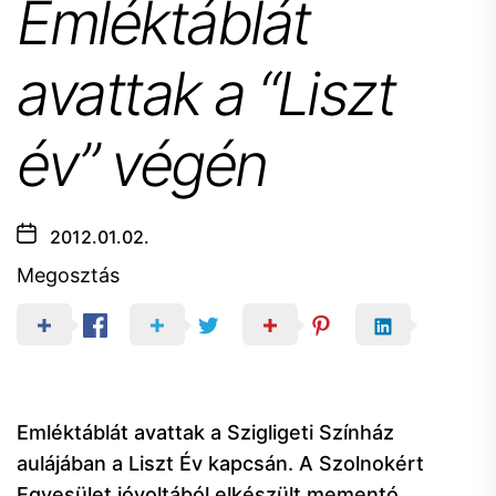
Emléktáblát
avattak a “Liszt
év” végén
2012.01.02.
Megosztás
Emléktáblát avattak a Szigligeti Színház
aulájában a Liszt Év kapcsán. A Szolnokért
Egyesület jóvoltából elkészült mementó