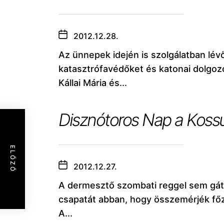
2012.12.28.
Az ünnepek idején is szolgálatban lév
katasztrófavédőket és katonai dolgoz
Kállai Mária és...
Disznótoros Nap a Kossu
ELŐZŐ
2012.12.27.
A dermesztő szombati reggel sem gát
csapatát abban, hogy összemérjék főz
A...