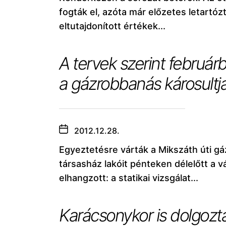
fogták el, azóta már előzetes letartóz
eltutajdonított értékek...
A tervek szerint február
a gázrobbanás károsultja
2012.12.28.
Egyeztetésre várták a Mikszáth úti gá
társasház lakóit pénteken délelőtt a
elhangzott: a statikai vizsgálat...
Karácsonykor is dolgozt