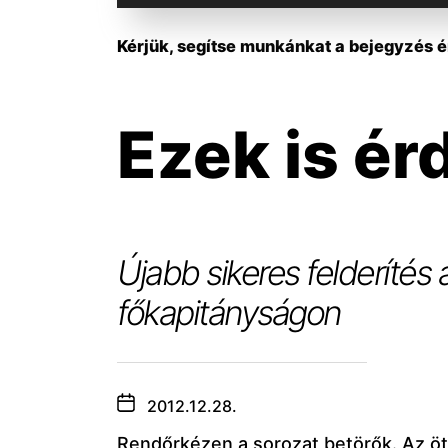
Kérjük, segítse munkánkat a bejegyzés ér
Ezek is ér
Újabb sikeres felderítés
főkapitányságon
2012.12.28.
Rendőrkézen a sorozat betörők. Az ö