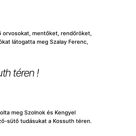
ő orvosokat, mentőket, rendőröket,
ókat látogatta meg Szalay Ferenc,
th téren !
olta meg Szolnok és Kengyel
ő-sütő tudásukat a Kossuth téren.