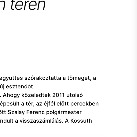
h téren
 együttes szórakoztatta a tömeget, a
 új esztendőt.
en. Ahogy közeledtek 2011 utolsó
esült a tér, az éjfél előtt percekben
lőtt Szalay Ferenc polgármester
indult a visszaszámlálás. A Kossuth