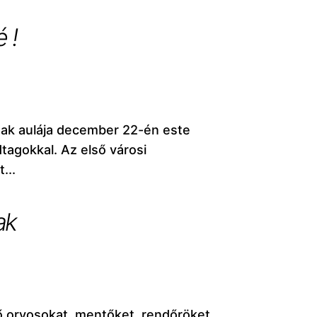
 !
nak aulája december 22-én este
dtagokkal. Az első városi
...
ak
ő orvosokat, mentőket, rendőröket,