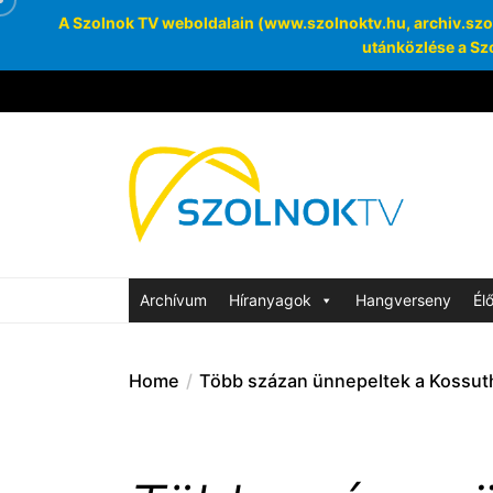
A Szolnok TV weboldalain (www.szolnoktv.hu, archiv.szoln
utánközlése a Szo
Skip
to
the
Szolnok
content
Archívum
SzolnokTV Ar
Archívum
Híranyagok
Hangverseny
Él
Home
Több százan ünnepeltek a Kossut