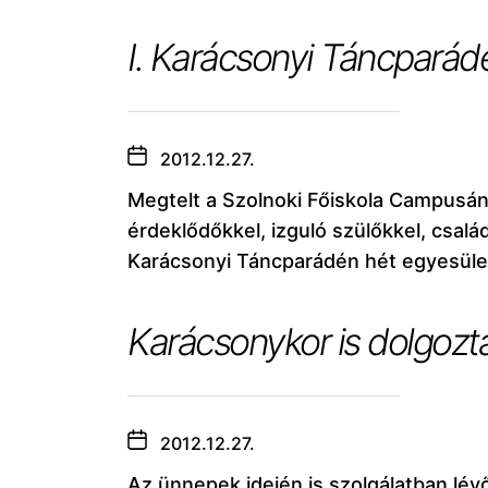
I. Karácsonyi Táncparádé
2012.12.27.
Megtelt a Szolnoki Főiskola Campusá
érdeklődőkkel, izguló szülőkkel, csalá
Karácsonyi Táncparádén hét egyesület
Karácsonykor is dolgozt
2012.12.27.
Az ünnepek idején is szolgálatban lév