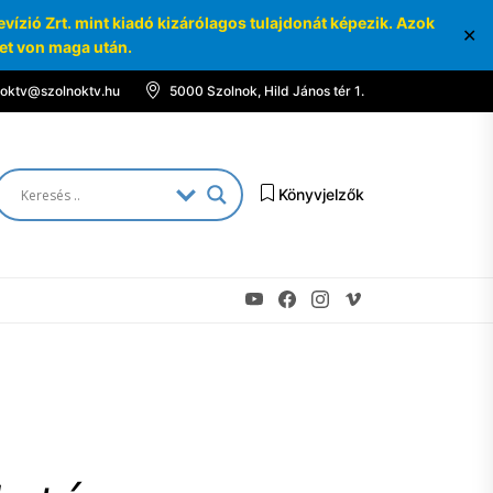
ízió Zrt. mint kiadó kizárólagos tulajdonát képezik. Azok
✕
ket von maga után.
noktv@szolnoktv.hu
5000 Szolnok, Hild János tér 1.
Könyvjelzők
Youtube
Facebook
Instagram
Vimeo