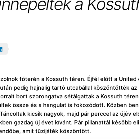
nnepeltek a Kossut
olnok főterén a Kossuth téren. Éjfél előtt a United
után pedig hajnalig tartó utcabállal köszöntötték az
 forralt bort szorongatva sétálgattak a Kossuth tér
tek össze és a hangulat is fokozódott. Közben benép
Táncoltak kicsik nagyok, majd pár perccel az újév e
ben gazdag új évet kívánt. Pár pillanattál később el
endőbe, amit tűzijáték köszöntött.