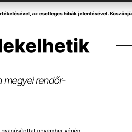
tékelésével, az esetleges hibák jelentésével. Köszönjü
dekelhetik
 a megyei rendőr-
t gyanúsítottat november végén