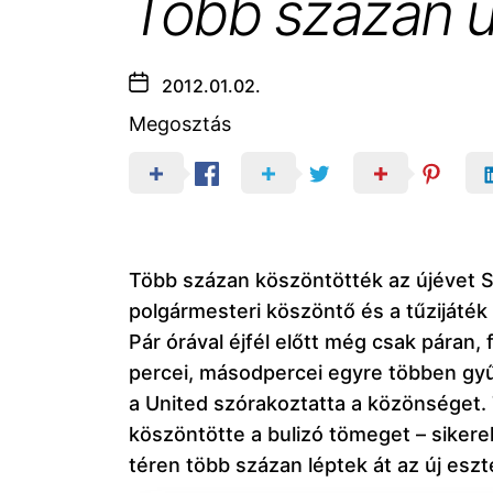
Több százan ü
2012.01.02.
Megosztás
Több százan köszöntötték az újévet Sz
polgármesteri köszöntő és a tűzijáték 
Pár órával éjfél előtt még csak páran,
percei, másodpercei egyre többen gyűl
a United szórakoztatta a közönséget. 
köszöntötte a bulizó tömeget – sikerek
téren több százan léptek át az új eszt