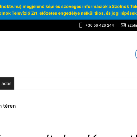
oktv.hu) megjelenő képi és szöveges információk a Szolnok Telev
lnok Televízió Zrt. előzetes engedélye nélkül tilos, és jogi lépése
+36 56 426 244
szol
TV
chívum
ő adás
h téren