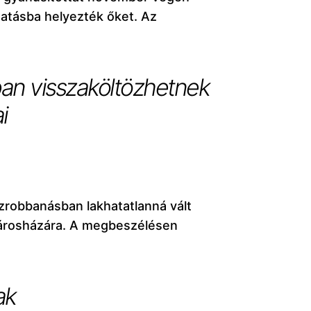
tatásba helyezték őket. Az
ban visszaköltözhetnek
i
zrobbanásban lakhatatlanná vált
 városházára. A megbeszélésen
ak