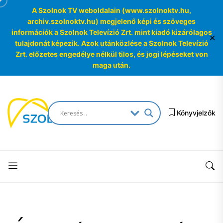
A Szolnok TV weboldalain (www.szolnoktv.hu,
archiv.szolnoktv.hu) megjelenő képi és szöveges
információk a Szolnok Televízió Zrt. mint kiadó kizárólagos
✕
tulajdonát képezik. Azok utánközlése a Szolnok Televízió
Zrt. előzetes engedélye nélkül tilos, és jogi lépéseket von
maga után.
Skip
to
SzolnokTV
the
Könyvjelzők
Archívum
content
SzolnokTV
Archívum