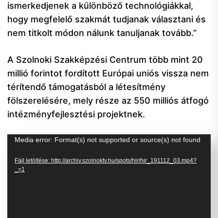
ismerkedjenek a különböző technológiákkal,
hogy megfelelő szakmát tudjanak választani és
nem titkolt módon nálunk tanuljanak tovább.”
A Szolnoki Szakképzési Centrum több mint 20
millió forintot fordított Európai uniós vissza nem
térítendő támogatásból a létesítmény
fölszerelésére, mely része az 550 milliós átfogó
intézményfejlesztési projektnek.
Videólejátszó
Media error: Format(s) not supported or source(s) not found
Fájl letöltése: http://archiv.szolnoktv.hu/spots/hir/hir_191112_03.mp4?
_=1