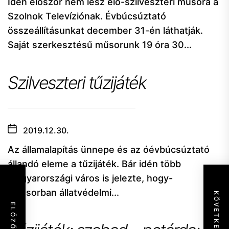
Idén először nem lesz elő-szilveszteri műsora a
Szolnok Televíziónak. Évbúcsúztató
összeállításunkat december 31-én láthatják.
Saját szerkesztésű műsorunk 19 óra 30...
Szilveszteri tűzijáték
2019.12.30.
Az államalapítás ünnepe és az óévbúcsúztató
állandó eleme a tűzijáték. Bár idén több
magyarországi város is jelezte, hogy-
elsősorban állatvédelmi...
KÖVETKEZŐ
ELŐZŐ