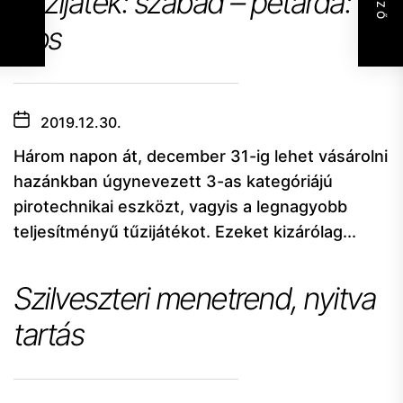
Tűzijáték: szabad – petárda:
tilos
2019.12.30.
Három napon át, december 31-ig lehet vásárolni
hazánkban úgynevezett 3-as kategóriájú
pirotechnikai eszközt, vagyis a legnagyobb
teljesítményű tűzijátékot. Ezeket kizárólag...
Szilveszteri menetrend, nyitva
tartás