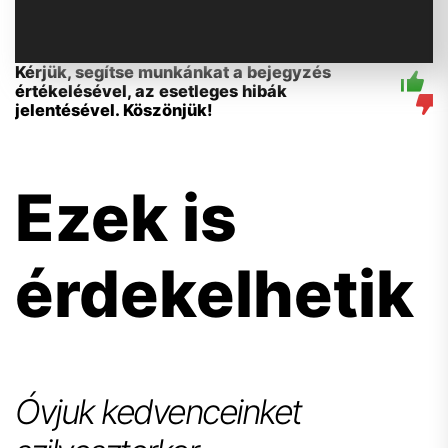
Kérjük, segítse munkánkat a bejegyzés
értékelésével, az esetleges hibák
jelentésével. Köszönjük!
Ezek is
érdekelhetik
Óvjuk kedvenceinket