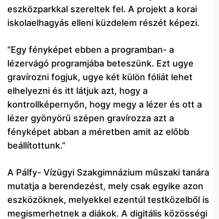
eszközparkkal szereltek fel. A projekt a korai
iskolaelhagyás elleni küzdelem részét képezi.
“Egy fényképet ebben a programban- a
lézervágó programjába beteszünk. Ezt ugye
gravírozni fogjuk, ugye két külön fóliát lehet
elhelyezni és itt látjuk azt, hogy a
kontrollképernyőn, hogy megy a lézer és ott a
lézer gyönyörű szépen gravírozza azt a
fényképet abban a méretben amit az előbb
beállítottunk.”
A Pálfy- Vízügyi Szakgimnázium műszaki tanára
mutatja a berendezést, mely csak egyike azon
eszközöknek, melyekkel ezentúl testközelből is
megismerhetnek a diákok. A digitális közösségi