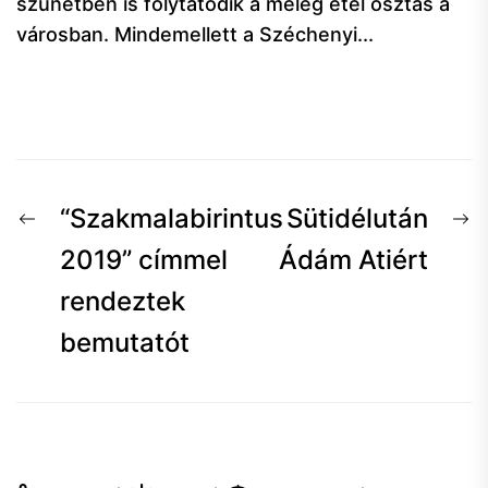
szünetben is folytatódik a meleg étel osztás a
városban. Mindemellett a Széchenyi...
Bejegyzés
Előző
K
“Szakmalabirintus
Sütidélután
navigáció
hír:
h
2019” címmel
Ádám Atiért
rendeztek
bemutatót