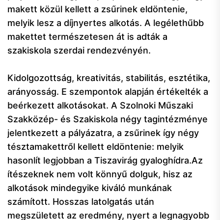
makett közül kellett a zsűrinek eldöntenie,
melyik lesz a díjnyertes alkotás. A legélethűbb
makettet természetesen át is adták a
szakiskola szerdai rendezvényén.
Kidolgozottság, kreativitás, stabilitás, esztétika,
arányosság. E szempontok alapján értékelték a
beérkezett alkotásokat. A Szolnoki Műszaki
Szakközép- és Szakiskola négy tagintézménye
jelentkezett a pályázatra, a zsűrinek így négy
tésztamakettről kellett eldöntenie: melyik
hasonlít legjobban a Tiszavirág gyaloghídra.Az
ítészeknek nem volt könnyű dolguk, hisz az
alkotások mindegyike kiváló munkának
számított. Hosszas latolgatás után
megszületett az eredmény, nyert a legnagyobb