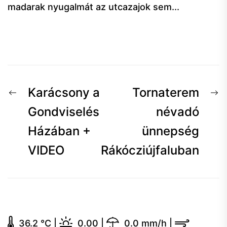
madarak nyugalmát az utcazajok sem...
Bejegyzés
Előző
K
Karácsony a
Tornaterem
navigáció
hír:
h
Gondviselés
névadó
Házában +
ünnepség
VIDEO
Rákócziújfaluban
36.2 °C
|
0.00
|
0.0 mm/h
|