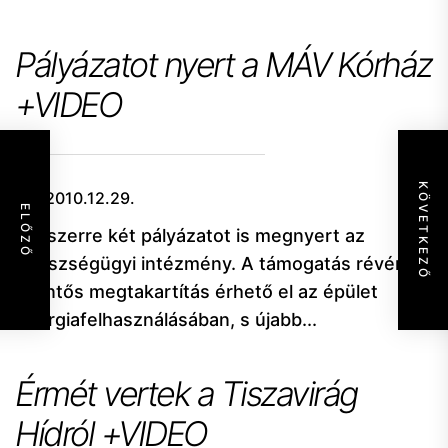
Pályázatot nyert a MÁV Kórház
+VIDEO
KÖVETKEZŐ
2010.12.29.
ELŐZŐ
Egyszerre két pályázatot is megnyert az
egészségügyi intézmény. A támogatás révén
jelentős megtakartítás érhető el az épület
energiafelhasználásában, s újabb...
Érmét vertek a Tiszavirág
Hídról +VIDEO