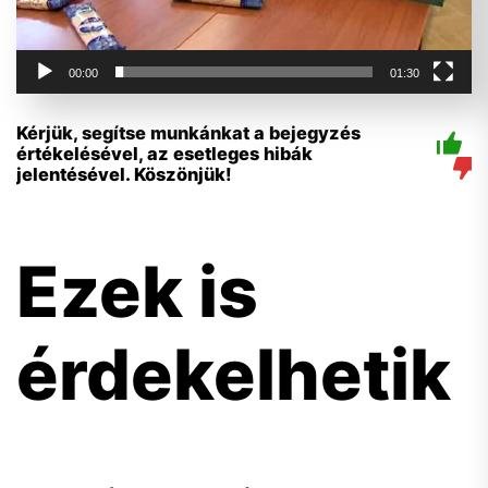
00:00
01:30
Kérjük, segítse munkánkat a bejegyzés
értékelésével, az esetleges hibák
jelentésével. Köszönjük!
Ezek is
érdekelhetik