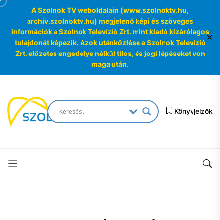
A Szolnok TV weboldalain (www.szolnoktv.hu,
archiv.szolnoktv.hu) megjelenő képi és szöveges
információk a Szolnok Televízió Zrt. mint kiadó kizárólagos
✕
tulajdonát képezik. Azok utánközlése a Szolnok Televízió
Zrt. előzetes engedélye nélkül tilos, és jogi lépéseket von
maga után.
Skip
to
SzolnokTV
the
Könyvjelzők
Archívum
content
SzolnokTV
Archívum