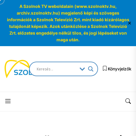
A Szolnok TV weboldalain (www.szolnoktv.hu,
archiv.szolnoktv.hu) megjelenő képi és szöveges
információk a Szolnok Televízió Zrt. mint kiadó kizárólagos
✕
tulajdonát képezik. Azok utánközlése a Szolnok Televízió
Zrt. előzetes engedélye nélkül tilos, és jogi lépéseket von
maga után.
Skip
to
SzolnokTV
the
Könyvjelzők
Archívum
content
SzolnokTV
Archívum