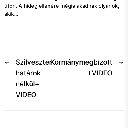
úton. A hideg ellenére mégis akadnak olyanok,
akik...
Bejegyzés
Előző
K
Szilveszter
Kormánymegbízott
navigáció
hír:
h
határok
+VIDEO
nélkül+
VIDEO