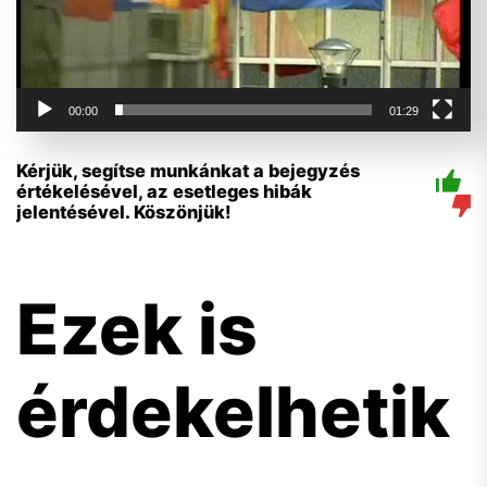
00:00
01:29
Kérjük, segítse munkánkat a bejegyzés
értékelésével, az esetleges hibák
jelentésével. Köszönjük!
Ezek is
érdekelhetik