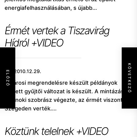
energiafelhasználásában, s újabb...
Érmét vertek a Tiszavirág
Hídról +VIDEO
KÖVETKEZŐ
2010.12.29.
ELŐZŐ
A városi megrendelésre készült példányok
mellett gyűjtői változat is készült. A mintázást
szolnoki szobrász végezte, az érmét viszont
Szegeden verték....
Köztünk telelnek +VIDEO