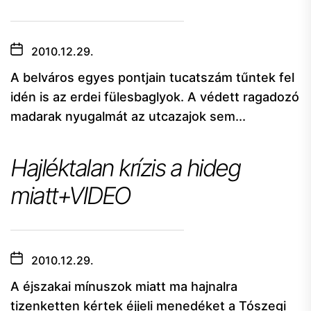
2010.12.29.
A belváros egyes pontjain tucatszám tűntek fel
idén is az erdei fülesbaglyok. A védett ragadozó
madarak nyugalmát az utcazajok sem...
Hajléktalan krízis a hideg
miatt+VIDEO
2010.12.29.
A éjszakai mínuszok miatt ma hajnalra
tizenketten kértek éjjeli menedéket a Tószegi