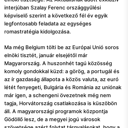
interjúban Szalay Ferenc országgyűlési
képviselő szerint a következő fél év egyik
legfontosabb feladata az egységes
romastratégia kidolgozása.
Ma még Belgium tölti be az Európai Unió soros
elnöki tisztét, január elsejétől már
Magyarország. A huszonhét tagú közösség
komoly gondokkal küzd: a görög, a portugál és
az ír gazdaság állapota a közös valuta, az euró
létét fenyegeti, Bulgária és Románia az uniónak
már igen, a schengeni övezetnek még nem
tagja, Horvátország csatlakozása is küszöbön
áll. A magyarországi programok központja
Gödöllő lesz, de a megyei jogú városok
szövetsége azért folytat tárgyalásokat, hogy a