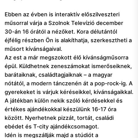
Ebben az évben is interaktív előszilveszteri
műsorral várja a Szolnok Televízió december
30-án 16 órától a nézőket. Kora délutántól
éjfélig részben Ön is alakíthatja, szerkesztheti a
műsort kívánságaival.
Az est a már megszokott élő kívánságműsorra
épül. Küldhetnek zeneszámokat ismerőseiknek,
barátaiknak, családtagjaiknak – a magyar
nótától, a modern tánczenén át a pop-rock-ig. A
gyerekeket is várjuk kéréseikkel, kívánságaikkal.
A játékban külön nekik szóló kérdésekkel és
értékes ajándékokkal készülünk 16-17 óra
között. Nyerhetnek pizzát, tortát, családi
ebédet és T-city ajándékcsomagot.
Idén is megszállják majd a stúdiót a