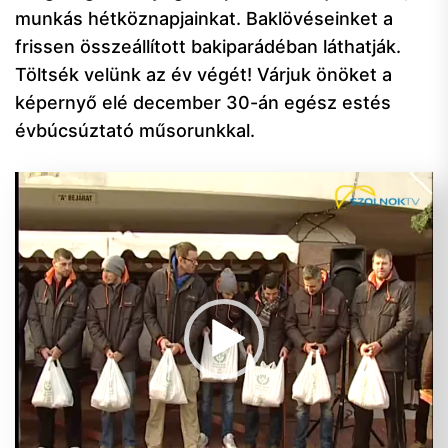
munkás hétköznapjainkat. Baklövéseinket a
frissen összeállított bakiparádéban láthatják.
Töltsék velünk az év végét! Várjuk önöket a
képernyő elé december 30-án egész estés
évbúcsúztató műsorunkkal.
Videólejátszó