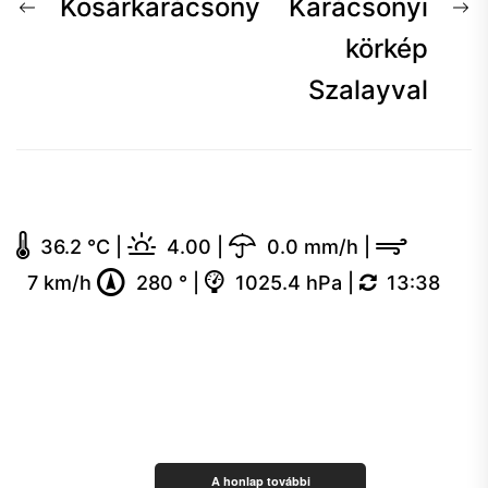
Bejegyzés
Előző
K
Kosárkarácsony
Karácsonyi
navigáció
hír:
h
körkép
Szalayval
36.2 °C
|
4.00
|
0.0 mm/h
|
7 km/h
280 °
|
1025.4 hPa
|
13:38
A honlap további