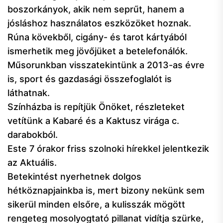
boszorkányok, akik nem seprűt, hanem a
jósláshoz használatos eszközöket hoznak.
Rúna kövekből, cigány- és tarot kártyából
ismerhetik meg jövőjüket a betelefonálók.
Műsorunkban visszatekintünk a 2013-as évre
is, sport és gazdasági összefoglalót is
láthatnak.
Színházba is repítjük Önöket, részleteket
vetítünk a Kabaré és a Kaktusz virága c.
darabokból.
Este 7 órakor friss szolnoki hírekkel jelentkezik
az Aktuális.
Betekintést nyerhetnek dolgos
hétköznapjainkba is, mert bizony nekünk sem
sikerül minden elsőre, a kulisszák mögött
rengeteg mosolyogtató pillanat vidítja szürke,