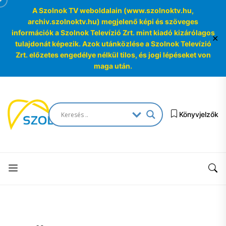
A Szolnok TV weboldalain (www.szolnoktv.hu,
archiv.szolnoktv.hu) megjelenő képi és szöveges
információk a Szolnok Televízió Zrt. mint kiadó kizárólagos
✕
tulajdonát képezik. Azok utánközlése a Szolnok Televízió
Zrt. előzetes engedélye nélkül tilos, és jogi lépéseket von
maga után.
Skip
to
SzolnokTV
the
Könyvjelzők
Archívum
content
SzolnokTV
Archívum