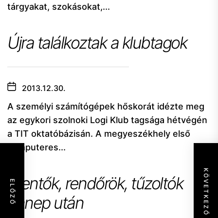
tárgyakat, szokásokat,...
Újra találkoztak a klubtagok
2013.12.30.
A személyi számítógépek hőskorát idézte meg
az egykori szolnoki Logi Klub tagsága hétvégén
a TIT oktatóbázisán. A megyeszékhely első
computeres...
KÖVETKEZŐ
Mentők, rendőrök, tűzoltók
ELŐZŐ
ünnep után