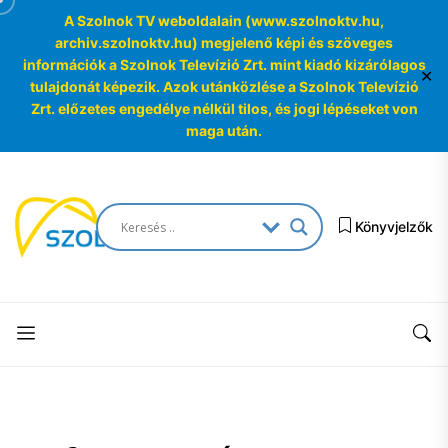
A Szolnok TV weboldalain (www.szolnoktv.hu,
archiv.szolnoktv.hu) megjelenő képi és szöveges
információk a Szolnok Televízió Zrt. mint kiadó kizárólagos
✕
tulajdonát képezik. Azok utánközlése a Szolnok Televízió
Zrt. előzetes engedélye nélkül tilos, és jogi lépéseket von
maga után.
Skip
to
SzolnokTV
the
Könyvjelzők
Archívum
content
SzolnokTV
Archívum