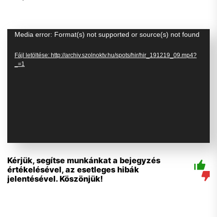
Videólejátszó
Media error: Format(s) not supported or source(s) not found
Fájl letöltése: http://archiv.szolnoktv.hu/spots/hir/hir_191219_09.mp4?
_=1
Kérjük, segítse munkánkat a bejegyzés
értékelésével, az esetleges hibák
jelentésével. Köszönjük!