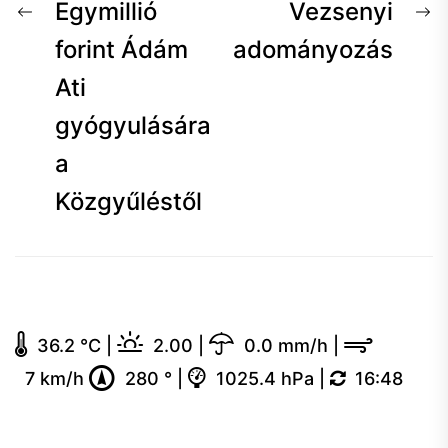
Bejegyzés
Előző
K
Egymillió
Vezsenyi
navigáció
hír:
h
forint Ádám
adományozás
Ati
gyógyulására
a
Közgyűléstől
36.2 °C
|
2.00
|
0.0 mm/h
|
7 km/h
280 °
|
1025.4 hPa
|
16:48