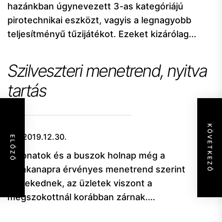
hazánkban úgynevezett 3-as kategóriájú
pirotechnikai eszközt, vagyis a legnagyobb
teljesítményű tűzijátékot. Ezeket kizárólag...
Szilveszteri menetrend, nyitva
tartás
KÖVETKEZŐ
2019.12.30.
ELŐZŐ
A vonatok és a buszok holnap még a
munkanapra érvényes menetrend szerint
közlekednek, az üzletek viszont a
megszokottnál korábban zárnak....