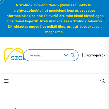
A Szolnok TV weboldalain (www.szolnoktv.hu,
archiv.szolnoktv.hu) megjelenő képi és szöveges
információk a Szolnok Televízió Zrt. mint kiadó kizárólagos
✕
tulajdonát képezik. Azok utánközlése a Szolnok Televízió
Zrt. előzetes engedélye nélkül tilos, és jogi lépéseket von
maga után.
Skip
to
SzolnokTV
the
Könyvjelzők
Archívum
content
SzolnokTV
Archívum