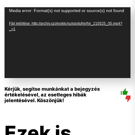
Videólejátszó
Media error: Format(s) not supported or source(s) not found
Fájl letöltése: http://archiv.szolnoktv.hu/spots/hir/hir_210525_05.mp4?
_=1
Kérjük, segítse munkánkat a bejegyzés
értékelésével, az esetleges hibák
jelentésével. Köszönjük!
Ezek is