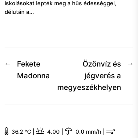
iskolásokat lepték meg a hűs édességgel,
délután a...
Bejegyzés
Előző
K
Fekete
Özönvíz és
navigáció
hír:
h
Madonna
jégverés a
megyeszékhelyen
36.2 °C
|
4.00
|
0.0 mm/h
|