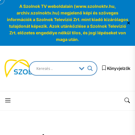
A Szolnok TV weboldalain (www.szolnoktv.hu,
archiv.szolnoktv.hu) megjelenő képi és szöveges
információk a Szolnok Televízió Zrt. mint kiadó kizárólagos
✕
tulajdonát képezik. Azok utánközlése a Szolnok Televízió
Zrt. előzetes engedélye nélkül tilos, és jogi lépéseket von
maga után.
Skip
to
SzolnokTV
the
Könyvjelzők
Archívum
content
SzolnokTV
Archívum