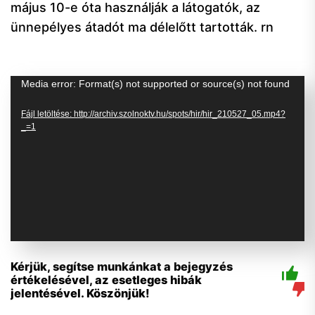
május 10-e óta használják a látogatók, az
ünnepélyes átadót ma délelőtt tartották. rn
Videólejátszó
Media error: Format(s) not supported or source(s) not found
Fájl letöltése: http://archiv.szolnoktv.hu/spots/hir/hir_210527_05.mp4?
_=1
Kérjük, segítse munkánkat a bejegyzés
értékelésével, az esetleges hibák
jelentésével. Köszönjük!