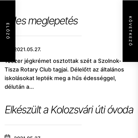
Édes meglepetés
KÖVETKEZŐ
ELŐZŐ
2021.05.27.
15ezer jégkrémet osztottak szét a Szolnok-
Tisza Rotary Club tagjai. Délelőtt az általános
iskolásokat lepték meg a hűs édességgel,
délután a...
Elkészült a Kolozsvári úti óvoda