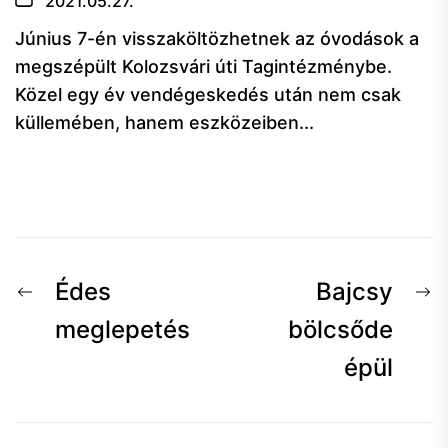
2021.05.27.
Június 7-én visszaköltözhetnek az óvodások a
megszépült Kolozsvári úti Tagintézménybe.
Közel egy év vendégeskedés után nem csak
küllemében, hanem eszközeiben...
Bejegyzés
Előző
K
Édes
Bajcsy
navigáció
hír:
h
meglepetés
bölcsőde
épül