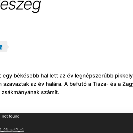
keszeg
 egy békésebb hal lett az év legnépszerûbb pikkely
zavaztak az év halára. A befutó a Tisza- és a Zagy
i zsákmányának számít.
) not found
10104_05.mp4?_=1