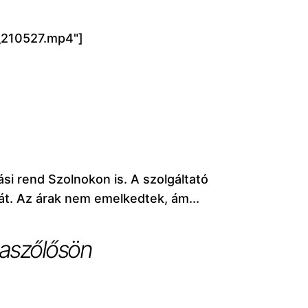
s_210527.mp4"]
ási rend Szolnokon is. A szolgáltató
át. Az árak nem emelkedtek, ám...
daszőlősön