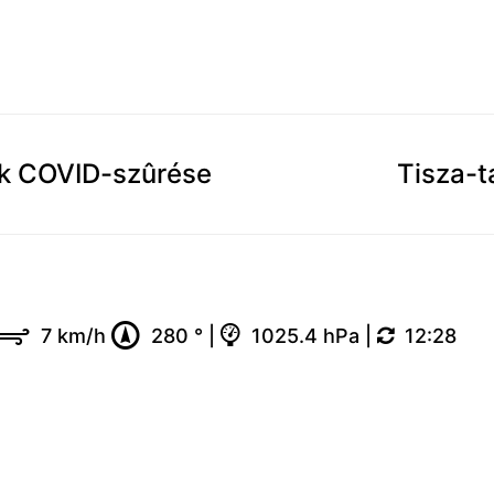
ók COVID-szûrése
Tisza-t
7 km/h
280 °
|
1025.4 hPa
|
12:28