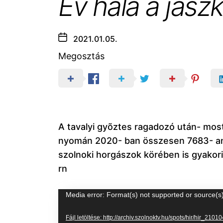
Év hala a jász
2021.01.05.
Megosztás
A tavalyi gyõztes ragadozó után- most
nyomán 2020- ban összesen 7683- an s
szolnoki horgászok körében is gyakor
rn
Videólejátszó
Media error: Format(s) not supported or source(s
Fájl letöltése: http://archiv.szolnoktv.hu/spots/hir/hir_2