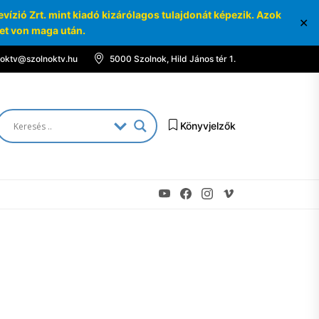
ízió Zrt. mint kiadó kizárólagos tulajdonát képezik. Azok
✕
ket von maga után.
noktv@szolnoktv.hu
5000 Szolnok, Hild János tér 1.
Könyvjelzők
Youtube
Facebook
Instagram
Vimeo