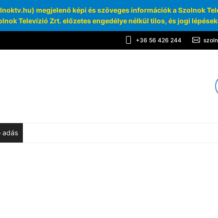
oktv.hu) megjelenő képi és szöveges információk a Szolnok Telev
lnok Televízió Zrt. előzetes engedélye nélkül tilos, és jogi lépése
+36 56 426 244
szol
TV
chívum
ő adás