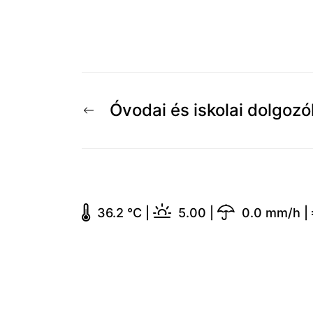
Bejegyzés
Előző
Óvodai és iskolai dolgoz
navigáció
hír:
36.2 °C
|
5.00
|
0.0 mm/h
|