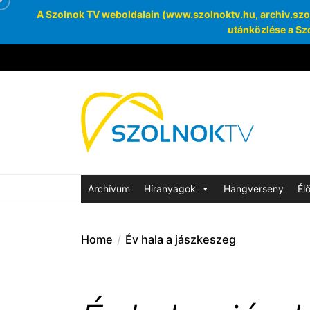
A Szolnok TV weboldalain (www.szolnoktv.hu, archiv.szoln
utánközlése a Szo
Skip
to
the
Szolnok
content
Archívum
SzolnokTV Ar
Archívum
Híranyagok
Hangverseny
Él
Home
Év hala a jászkeszeg