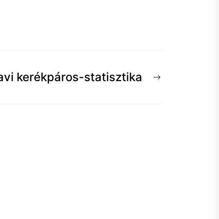
Következő
avi kerékpáros-statisztika
hír: