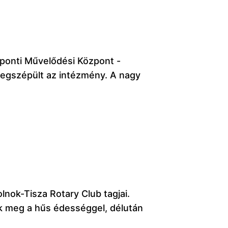
ponti Művelődési Központ -
s megszépült az intézmény. A nagy
lnok-Tisza Rotary Club tagjai.
ték meg a hűs édességgel, délután