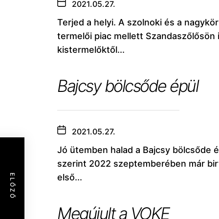
2021.05.27.
Terjed a helyi. A szolnoki és a nagykö
termelői piac mellett Szandaszőlősön i
kistermelőktől...
Bajcsy bölcsőde épül
2021.05.27.
Jó ütemben halad a Bajcsy bölcsőde é
szerint 2022 szeptemberében már birt
első...
ELŐZŐ
Megújult a VOKE