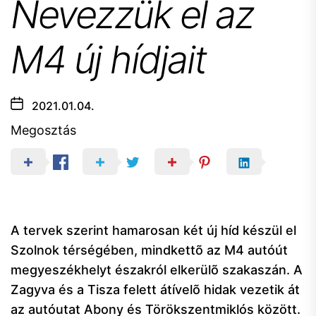
Nevezzük el az
M4 új hídjait
2021.01.04.
Megosztás
A tervek szerint hamarosan két új híd készül el
Szolnok térségében, mindkettõ az M4 autóút
megyeszékhelyt északról elkerülõ szakaszán. A
Zagyva és a Tisza felett átívelõ hidak vezetik át
az autóutat Abony és Törökszentmiklós között.