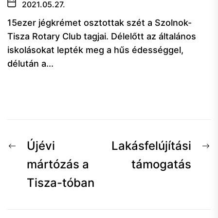
2021.05.27.
15ezer jégkrémet osztottak szét a Szolnok-
Tisza Rotary Club tagjai. Délelőtt az általános
iskolásokat lepték meg a hűs édességgel,
délután a...
Bejegyzés
Előző
K
Újévi
Lakásfelújítási
navigáció
hír:
h
mártózás a
támogatás
Tisza-tóban