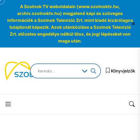
A Szolnok TV weboldalain (www.szolnoktv.hu,
archiv.szolnoktv.hu) megjelenő képi és szöveges
információk a Szolnok Televízió Zrt. mint kiadó kizárólagos
✕
tulajdonát képezik. Azok utánközlése a Szolnok Televízió
Zrt. előzetes engedélye nélkül tilos, és jogi lépéseket von
maga után.
Skip
to
SzolnokTV
the
Könyvjelzők
Archívum
content
SzolnokTV
Archívum