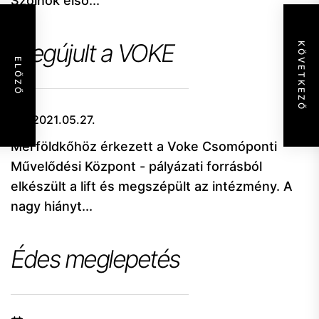
Szolnok első...
Megújult a VOKE
KÖVETKEZŐ
ELŐZŐ
2021.05.27.
Mérföldkőhöz érkezett a Voke Csomóponti
Művelődési Központ - pályázati forrásból
elkészült a lift és megszépült az intézmény. A
nagy hiányt...
Édes meglepetés