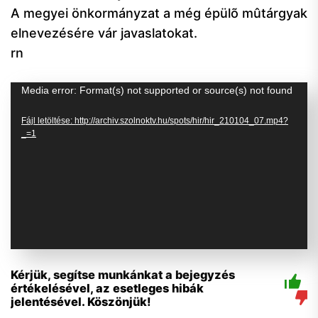
A megyei önkormányzat a még épülõ mûtárgyak
elnevezésére vár javaslatokat.
rn
Videólejátszó
Media error: Format(s) not supported or source(s) not found
Fájl letöltése: http://archiv.szolnoktv.hu/spots/hir/hir_210104_07.mp4?
_=1
Kérjük, segítse munkánkat a bejegyzés
értékelésével, az esetleges hibák
jelentésével. Köszönjük!