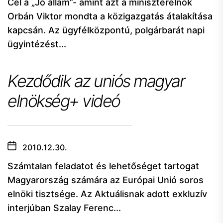
Cél a „Jó állam”- amint azt a miniszterelnök
Orbán Viktor mondta a közigazgatás átalakítása
kapcsán. Az ügyfélközpontú, polgárbarát napi
ügyintézést...
Kezdődik az uniós magyar
elnökség+ videó
2010.12.30.
Számtalan feladatot és lehetőséget tartogat
Magyarország számára az Európai Unió soros
elnöki tisztsége. Az Aktuálisnak adott exkluzív
interjúban Szalay Ferenc...