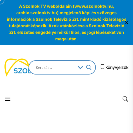
A Szolnok TV weboldalain (www.szolnoktv.hu,
archiv.szolnoktv.hu) megjelenő képi és szöveges
információk a Szolnok Televízió Zrt. mint kiadó kizárólagos
✕
tulajdonát képezik. Azok utánközlése a Szolnok Televízió
Zrt. előzetes engedélye nélkül tilos, és jogi lépéseket von
maga után.
Skip
to
SzolnokTV
the
Könyvjelzők
Archívum
content
SzolnokTV
Archívum