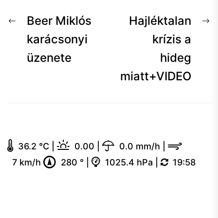
Bejegyzés
Előző
K
Beer Miklós
Hajléktalan
navigáció
hír:
h
karácsonyi
krízis a
üzenete
hideg
miatt+VIDEO
36.2 °C
|
0.00
|
0.0 mm/h
|
7 km/h
280 °
|
1025.4 hPa
|
19:58