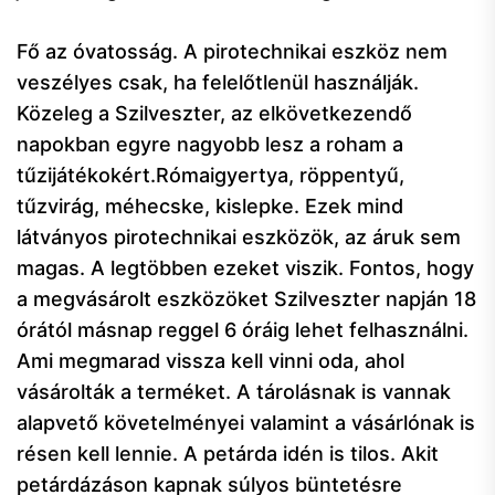
Fő az óvatosság. A pirotechnikai eszköz nem
veszélyes csak, ha felelőtlenül használják.
Közeleg a Szilveszter, az elkövetkezendő
napokban egyre nagyobb lesz a roham a
tűzijátékokért.Rómaigyertya, röppentyű,
tűzvirág, méhecske, kislepke. Ezek mind
látványos pirotechnikai eszközök, az áruk sem
magas. A legtöbben ezeket viszik. Fontos, hogy
a megvásárolt eszközöket Szilveszter napján 18
órától másnap reggel 6 óráig lehet felhasználni.
Ami megmarad vissza kell vinni oda, ahol
vásárolták a terméket. A tárolásnak is vannak
alapvető követelményei valamint a vásárlónak is
résen kell lennie. A petárda idén is tilos. Akit
petárdázáson kapnak súlyos büntetésre