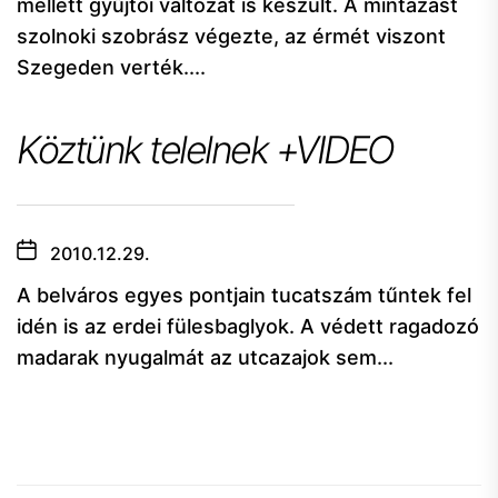
mellett gyűjtői változat is készült. A mintázást
szolnoki szobrász végezte, az érmét viszont
Szegeden verték....
Köztünk telelnek +VIDEO
2010.12.29.
A belváros egyes pontjain tucatszám tűntek fel
idén is az erdei fülesbaglyok. A védett ragadozó
madarak nyugalmát az utcazajok sem...