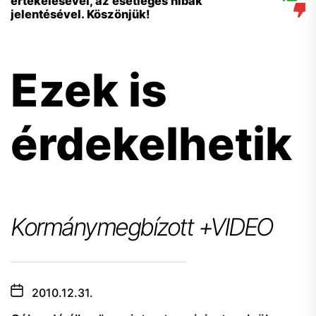
értékelésével, az esetleges hibák
jelentésével. Köszönjük!
Ezek is
érdekelhetik
Kormánymegbízott +VIDEO
2010.12.31.