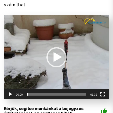
számíthat.
Videólejátszó
00:00
01:32
Kérjük, segítse munkánkat a bejegyzés