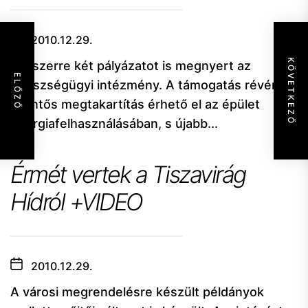
2010.12.29.
KÖVETKEZŐ
Egyszerre két pályázatot is megnyert az
ELŐZŐ
egészségügyi intézmény. A támogatás révén
jelentős megtakartítás érhető el az épület
energiafelhasználásában, s újabb...
Érmét vertek a Tiszavirág
Hídról +VIDEO
2010.12.29.
A városi megrendelésre készült példányok