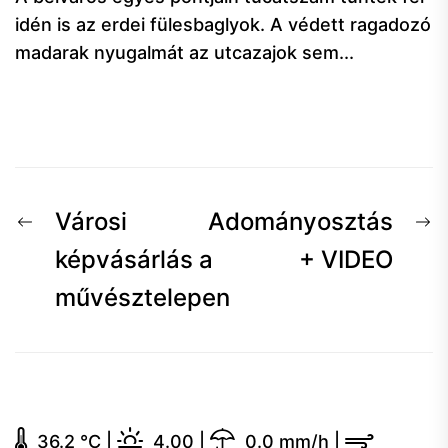
idén is az erdei fülesbaglyok. A védett ragadozó
madarak nyugalmát az utcazajok sem...
Bejegyzés
Előző
K
Városi
Adományosztás
navigáció
hír:
h
képvásárlás a
+ VIDEO
művésztelepen
36.2 °C
|
4.00
|
0.0 mm/h
|