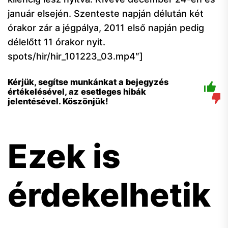
január elsején. Szenteste napján délután két
órakor zár a jégpálya, 2011 első napján pedig
délelőtt 11 órakor nyit.
spots/hir/hir_101223_03.mp4″]
Kérjük, segítse munkánkat a bejegyzés
értékelésével, az esetleges hibák
jelentésével. Köszönjük!
Ezek is
érdekelhetik