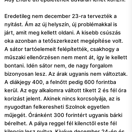
Eredetileg nem december 23-ra tervezték a
nyitást. Ám az új helyszín, új problémakkal is
járt, amit meg kellett oldani. A kisebb csúszás
oka azonban a tetőszerkezet megépítése volt.
A sátor tartóelemeit felépítették, csakhogy a
műszaki ellenőrzésen nem ment át, így le kellett
bontani. Idén sátor nem, de nagy forgalom
bizonyosan lesz. Az árak ugyanis nem változtak.
A diákjegy 400, a felnőtt pedig 600 forintba
kerül. Az egy alkalomra váltott tikett 2 és fél óra
korizást jelent. Akinek nincs korcsolyája, az is
nyugodtan felkeresheti Szolnok egyetlen
műjegét. Óránként 300 forintért ugyanis bárki
bérelhet. A pálya reggel fél kilenctől este fél
kilencig lesz nyitva. Kivéve december 24-én és