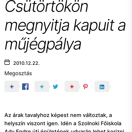
Csütörtökön
megnyitja kapuit a
műjégpálya
2010.12.22.
Megosztás
Az árak tavalyhoz képest nem változtak, a
helyszín viszont igen. Idén a Szolnoki Főiskola
Ady Endre úti épületének udvarán lehet korizni.