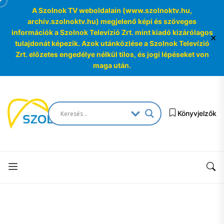
A Szolnok TV weboldalain (www.szolnoktv.hu,
archiv.szolnoktv.hu) megjelenő képi és szöveges
információk a Szolnok Televízió Zrt. mint kiadó kizárólagos
✕
tulajdonát képezik. Azok utánközlése a Szolnok Televízió
Zrt. előzetes engedélye nélkül tilos, és jogi lépéseket von
maga után.
Skip
to
SzolnokTV
the
Könyvjelzők
Archívum
content
SzolnokTV
Archívum