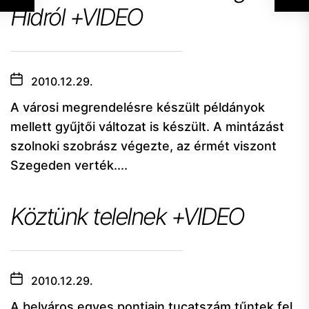
Hídról +VIDEO
2010.12.29.
A városi megrendelésre készült példányok
mellett gyűjtői változat is készült. A mintázást
szolnoki szobrász végezte, az érmét viszont
Szegeden verték....
Köztünk telelnek +VIDEO
2010.12.29.
A belváros egyes pontjain tucatszám tűntek fel