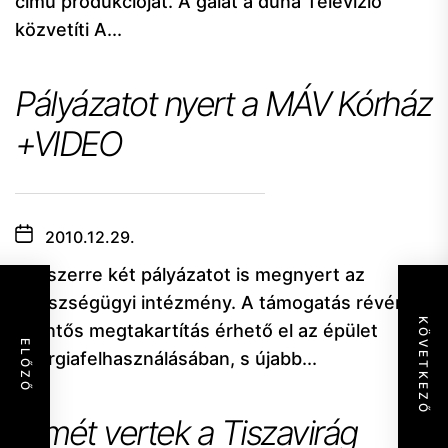
című produkcióját. A gálát a duna Televízió
közvetíti A...
Pályázatot nyert a MÁV Kórház
+VIDEO
2010.12.29.
Egyszerre két pályázatot is megnyert az
egészségügyi intézmény. A támogatás révén
KÖVETKEZŐ
jelentős megtakartítás érhető el az épület
ELŐZŐ
energiafelhasználásában, s újabb...
Érmét vertek a Tiszavirág