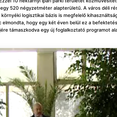
Ezzel 10 hektárnyi ipari parki területet közművesít
 egy 520 négyzetméter alapterületű. A város déli ré
örnyéki logisztikai bázis is megfelelő kihasználtság 
enc elmondta, hogy egy két éven belül ez a befektet
e támaszkodva egy új foglalkoztató programot alak