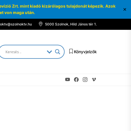
ízió Zrt. mint kiadó kizárólagos tulajdonát képezik. Azok
✕
ket von maga után.
noktv@szolnoktv.hu
5000 Szolnok, Hild János tér 1.
Könyvjelzők
Youtube
Facebook
Instagram
Vimeo