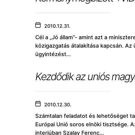
2010.12.31.
Cél a „Jó állam”- amint azt a miniszte
közigazgatás átalakítása kapcsán. Az 
ügyintézést...
Kezdődik az uniós magy
2010.12.30.
Számtalan feladatot és lehetőséget t
Európai Unió soros elnöki tisztsége. A
interjúban Szalay Ferenc...