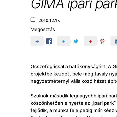
GIMA ipari park
2010.12.17.
Megosztás
Összefogással a hatékonyságért. A Gim
projektbe kezdett bele még tavaly ny
négyzetméternyi vállalkozó házat épít
Szolnok második legnagyobb ipari par
köszönhetően elnyerte az „ipari park” 
fejlődik, a munka fele pedig már kész