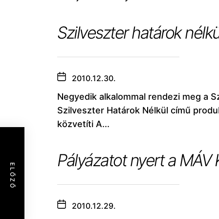
Szilveszter határok nél
2010.12.30.
Negyedik alkalommal rendezi meg a Szo
Szilveszter Határok Nélkül című produk
közvetíti A...
Pályázatot nyert a MÁV
ELŐZŐ
2010.12.29.