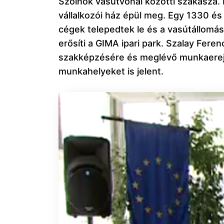
Szolnok vasútvonal közötti szakasza. 
vállalkozói ház épül meg. Egy 1330 és
cégek telepedtek le és a vasútállomás k
erősíti a GIMA ipari park. Szalay Fer
szakképzésére és meglévő munkaerejér
munkahelyeket is jelent.
Videólejátszó