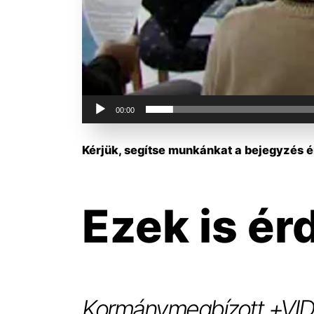
00:00
Kérjük, segítse munkánkat a bejegyzés ér
Ezek is ér
Kormánymegbízott +VI