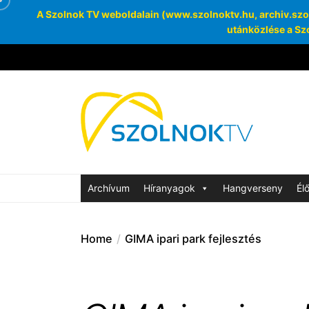
A Szolnok TV weboldalain (www.szolnoktv.hu, archiv.szoln
utánközlése a Szo
Skip
to
the
Szolnok
content
Archívum
SzolnokTV Ar
Archívum
Híranyagok
Hangverseny
Él
Home
GIMA ipari park fejlesztés