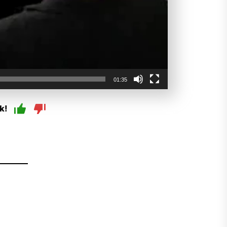
01:35
k!