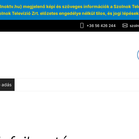
oktv.hu) megjelenő képi és szöveges információk a Szolnok Telev
lnok Televízió Zrt. előzetes engedélye nélkül tilos, és jogi lépése
+36 56 426 244
szol
TV
chívum
ő adás