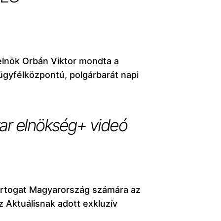
relnök Orbán Viktor mondta a
ügyfélközpontú, polgárbarát napi
ar elnökség+ videó
artogat Magyarország számára az
z Aktuálisnak adott exkluzív