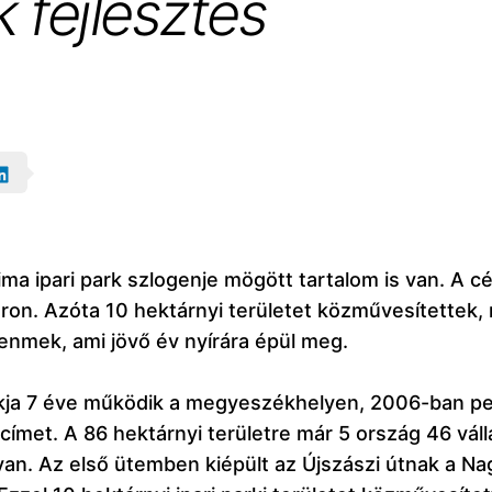
 fejlesztés
a ipari park szlogenje mögött tartalom is van. A cé
áron. Azóta 10 hektárnyi területet közművesítettek
enmek, ami jövő év nyírára épül meg.
kja 7 éve működik a megyeszékhelyen, 2006-ban pe
címet. A 86 hektárnyi területre már 5 ország 46 váll
 van. Az első ütemben kiépült az Újszászi útnak a N