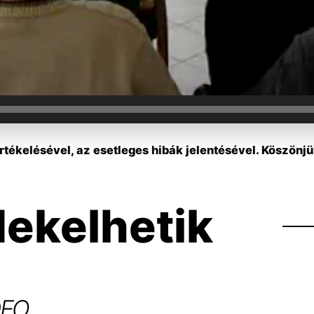
tékelésével, az esetleges hibák jelentésével. Köszönjü
dekelhetik
DEO