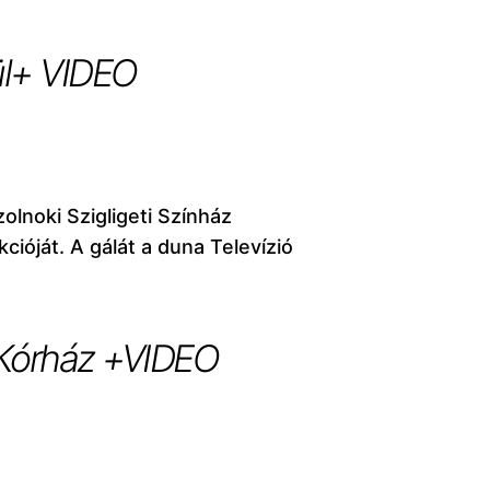
kül+ VIDEO
lnoki Szigligeti Színház
cióját. A gálát a duna Televízió
 Kórház +VIDEO