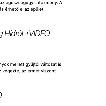
 az egészségügyi intézmény. A
s érhető el az épület
ág Hídról +VIDEO
ok mellett gyűjtői változat is
z végezte, az érmét viszont
O