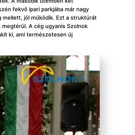
ettek. A második ütemben két
szén fekvő ipari parkjába már nagy
mellett, jól működik. Ezt a struktúrát
és megtérül. A cég ugyanis Szolnok
ít ki, ami természetesen új