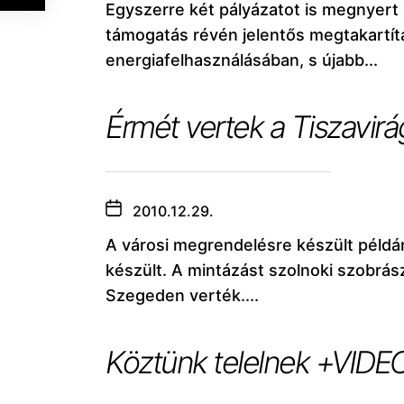
Egyszerre két pályázatot is megnyert
támogatás révén jelentős megtakartítá
energiafelhasználásában, s újabb...
Érmét vertek a Tiszavir
2010.12.29.
A városi megrendelésre készült példány
készült. A mintázást szolnoki szobrás
Szegeden verték....
Köztünk telelnek +VIDE