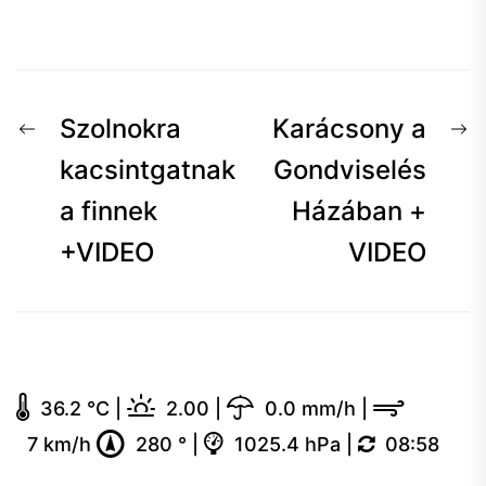
Bejegyzés
Előző
K
Szolnokra
Karácsony a
navigáció
hír:
h
kacsintgatnak
Gondviselés
a finnek
Házában +
+VIDEO
VIDEO
36.2 °C
|
2.00
|
0.0 mm/h
|
7 km/h
280 °
|
1025.4 hPa
|
08:58