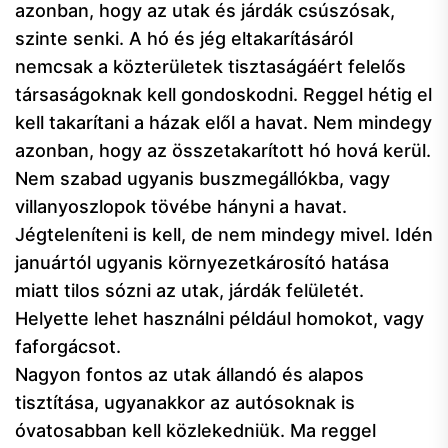
azonban, hogy az utak és járdák csúszósak,
szinte senki. A hó és jég eltakarításáról
nemcsak a közterületek tisztaságáért felelős
társaságoknak kell gondoskodni. Reggel hétig el
kell takarítani a házak elől a havat. Nem mindegy
azonban, hogy az összetakarított hó hová kerül.
Nem szabad ugyanis buszmegállókba, vagy
villanyoszlopok tövébe hányni a havat.
Jégteleníteni is kell, de nem mindegy mivel. Idén
januártól ugyanis környezetkárosító hatása
miatt tilos sózni az utak, járdák felületét.
Helyette lehet használni például homokot, vagy
faforgácsot.
Nagyon fontos az utak állandó és alapos
tisztítása, ugyanakkor az autósoknak is
óvatosabban kell közlekedniük. Ma reggel