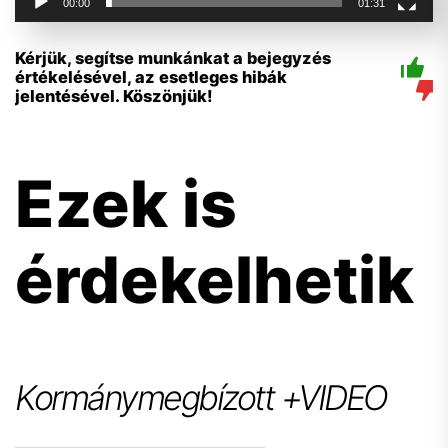
00:00
01:31
Kérjük, segítse munkánkat a bejegyzés
értékelésével, az esetleges hibák
jelentésével. Köszönjük!
Ezek is
érdekelhetik
Kormánymegbízott +VIDEO