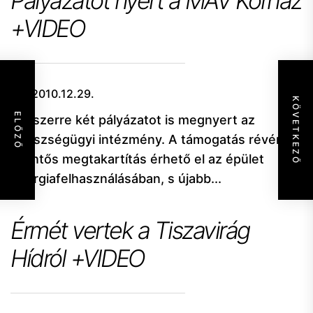
Pályázatot nyert a MÁV Kórház
+VIDEO
2010.12.29.
KÖVETKEZŐ
ELŐZŐ
Egyszerre két pályázatot is megnyert az
egészségügyi intézmény. A támogatás révén
jelentős megtakartítás érhető el az épület
energiafelhasználásában, s újabb...
Érmét vertek a Tiszavirág
Hídról +VIDEO