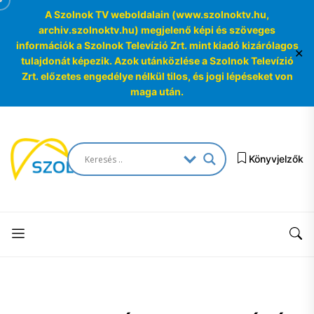
A Szolnok TV weboldalain (www.szolnoktv.hu,
archiv.szolnoktv.hu) megjelenő képi és szöveges
információk a Szolnok Televízió Zrt. mint kiadó kizárólagos
✕
tulajdonát képezik. Azok utánközlése a Szolnok Televízió
Zrt. előzetes engedélye nélkül tilos, és jogi lépéseket von
maga után.
Skip
to
SzolnokTV
the
Könyvjelzők
Archívum
content
SzolnokTV
Archívum