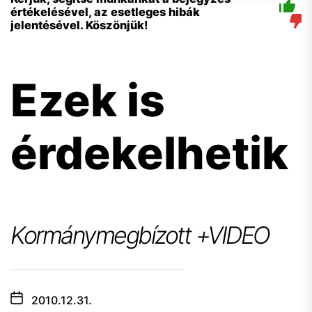
értékelésével, az esetleges hibák
jelentésével. Köszönjük!
Ezek is
érdekelhetik
Kormánymegbízott +VIDEO
2010.12.31.