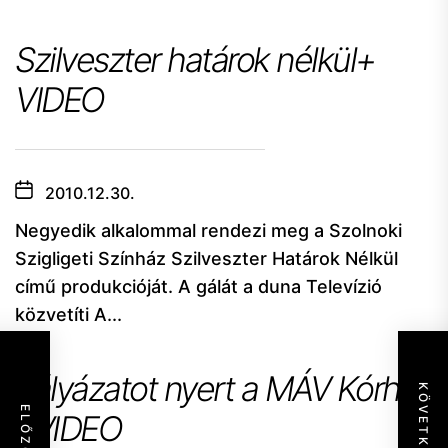
Szilveszter határok nélkül+
VIDEO
2010.12.30.
Negyedik alkalommal rendezi meg a Szolnoki
Szigligeti Színház Szilveszter Határok Nélkül
című produkcióját. A gálát a duna Televízió
közvetíti A...
Pályázatot nyert a MÁV Kórház
KÖVETKEZŐ
ELŐZŐ
+VIDEO