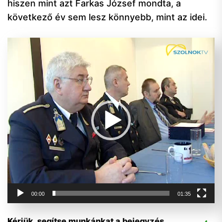
hiszen mint azt Farkas József mondta, a
következő év sem lesz könnyebb, mint az idei.
Videólejátszó
00:00
01:35
Kérjük, segítse munkánkat a bejegyzés