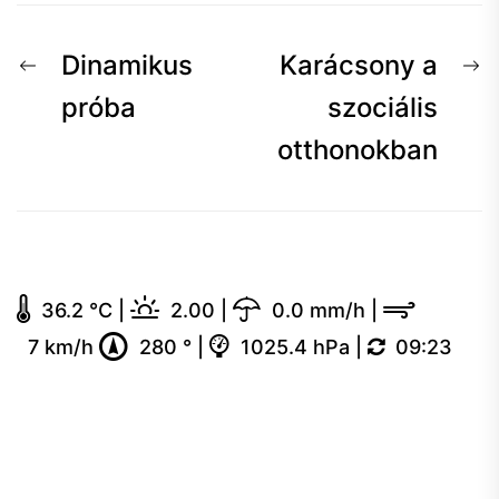
Bejegyzés
Előző
K
Dinamikus
Karácsony a
navigáció
hír:
h
próba
szociális
otthonokban
36.2 °C
|
2.00
|
0.0 mm/h
|
7 km/h
280 °
|
1025.4 hPa
|
09:23