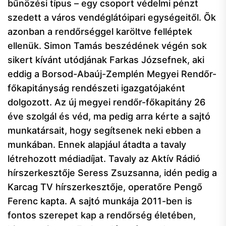
bűnözési típus – egy csoport védelmi pénzt
szedett a város vendéglátóipari egységeitől. Õk
azonban a rendőrséggel karöltve felléptek
ellenük. Simon Tamás beszédének végén sok
sikert kívánt utódjának Farkas Józsefnek, aki
eddig a Borsod-Abaúj-Zemplén Megyei Rendőr-
főkapitányság rendészeti igazgatójaként
dolgozott. Az új megyei rendőr-főkapitány 26
éve szolgál és véd, ma pedig arra kérte a sajtó
munkatársait, hogy segítsenek neki ebben a
munkában. Ennek alapjául átadta a tavaly
létrehozott médiadíjat. Tavaly az Aktív Rádió
hírszerkesztője Seress Zsuzsanna, idén pedig a
Karcag TV hírszerkesztője, operatőre Pengő
Ferenc kapta. A sajtó munkája 2011-ben is
fontos szerepet kap a rendőrség életében,