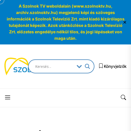
A Szolnok TV weboldalain (www.szolnoktv.hu,
archiv.szolnoktv.hu) megjelenő képi és szöveges
információk a Szolnok Televízió Zrt. mint kiadó kizárólagos
✕
tulajdonát képezik. Azok utánközlése a Szolnok Televízió
Zrt. előzetes engedélye nélkül tilos, és jogi lépéseket von
maga után.
Skip
to
SzolnokTV
the
Könyvjelzők
Archívum
content
SzolnokTV
Archívum