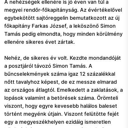
A nehézségek ellenére is jó éven van túl a
megyei rendőr-főkapitányság. Az évértékelővel
egybekötött sajtóreggelin bemutatkozott az új
főkapitány Farkas József, a leköszönő Simon
Tamás pedig elmondta, hogy minden körülmény
ellenére sikeres évet zártak.
Nehéz, de sikeres év volt. Kezdte mondandóját
a posztjáról távozó Simon Tamás. A
bűncselekmények száma igaz 12 százalékkal
nőtt tavalyhoz képest, de ez messze elmarad
az országos átlagtól. Emelkedett a zaklatások, a
lopások valamint a betörések száma. Örömteli
viszont, hogy egyre kevesebb halálos baleset
történt megyénk útjain. Viszont felütötte fejét
egy a megyeszékhelyen ezidáig ismeretlen