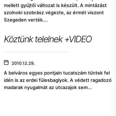
mellett gyűjtői változat is készült. A mintázást
szolnoki szobrász végezte, az érmét viszont
Szegeden verték....
Köztünk telelnek +VIDEO
2010.12.29.
A belváros egyes pontjain tucatszám tűntek fel
idén is az erdei fülesbaglyok. A védett ragadozó
madarak nyugalmát az utcazajok sem...