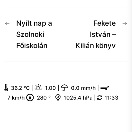
Bejegyzés
Előző
K
Nyílt nap a
Fekete
navigáció
hír:
h
Szolnoki
István –
Főiskolán
Kilián könyv
36.2 °C
|
1.00
|
0.0 mm/h
|
7 km/h
280 °
|
1025.4 hPa
|
11:33