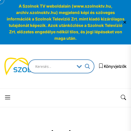
A Szolnok TV weboldalain (www.szolnoktv.hu,
archiv.szolnoktv.hu) megjelenő képi és szöveges
információk a Szolnok Televízió Zrt. mint kiadó kizárólagos
✕
tulajdonát képezik. Azok utánközlése a Szolnok Televízió
Zrt. előzetes engedélye nélkül tilos, és jogi lépéseket von
maga után.
Skip
to
SzolnokTV
the
Könyvjelzők
Archívum
content
SzolnokTV
Archívum