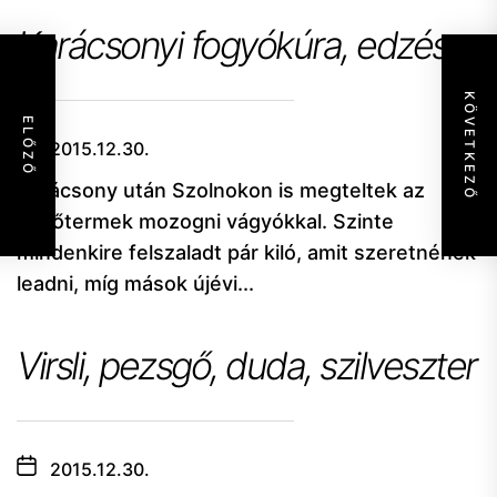
Karácsonyi fogyókúra, edzés
KÖVETKEZŐ
ELŐZŐ
2015.12.30.
Karácsony után Szolnokon is megteltek az
edzőtermek mozogni vágyókkal. Szinte
mindenkire felszaladt pár kiló, amit szeretnének
leadni, míg mások újévi...
Virsli, pezsgő, duda, szilveszter
2015.12.30.