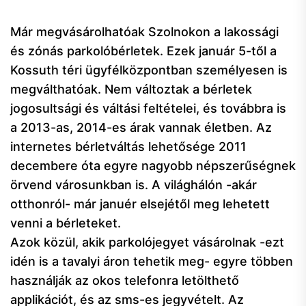
Már megvásárolhatóak Szolnokon a lakossági
és zónás parkolóbérletek. Ezek január 5-től a
Kossuth téri ügyfélközpontban személyesen is
megválthatóak. Nem változtak a bérletek
jogosultsági és váltási feltételei, és továbbra is
a 2013-as, 2014-es árak vannak életben. Az
internetes bérletváltás lehetősége 2011
decembere óta egyre nagyobb népszerűségnek
örvend városunkban is. A világhálón -akár
otthonról- már januér elsejétől meg lehetett
venni a bérleteket.
Azok közül, akik parkolójegyet vásárolnak -ezt
idén is a tavalyi áron tehetik meg- egyre többen
használják az okos telefonra letölthető
applikációt, és az sms-es jegyvételt. Az