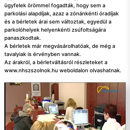
ügyfelek örömmel fogadták, hogy sem a
parkolási alapdíjak, azaz a zónánkénti óradíjak
és a bérletek árai sem változtak, egyedül a
parkolóhelyek helyenkénti zsúfoltságára
panaszkodtak.
A bérletek már megvásárolhatóak, de még a
tavalyiak is érvényben vannak.
Az árakról, a bérletváltásról részleteket a
www.nhszszolnok.hu weboldalon olvashatnak.
Videólejátszó