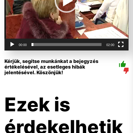
00:00
02:00
Kérjük, segítse munkánkat a bejegyzés
értékelésével, az esetleges hibák
jelentésével. Köszönjük!
Ezek is
érdekelhetik