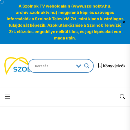
A Szolnok TV weboldalain (www.szolnoktv.hu,
archiv.szolnoktv.hu) megjelenő képi és szöveges
információk a Szolnok Televízió Zrt. mint kiadó kizárólagos
✕
tulajdonát képezik. Azok utánközlése a Szolnok Televízió
Zrt. előzetes engedélye nélkül tilos, és jogi lépéseket von
maga után.
Skip
to
SzolnokTV
the
Könyvjelzők
Archívum
content
SzolnokTV
Archívum