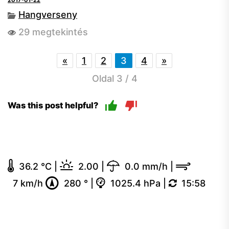
2017-01-22
Hangverseny
29 megtekintés
«
1
2
3
4
»
Oldal 3 / 4
Was this post helpful?
36.2 °C
|
2.00
|
0.0 mm/h
|
7 km/h
280 °
|
1025.4 hPa
|
15:58