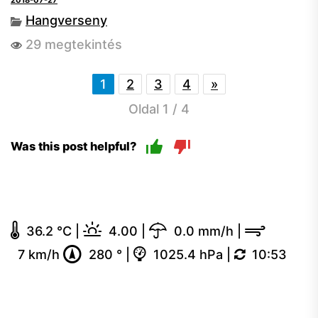
2018-07-27
Hangverseny
29 megtekintés
1
2
3
4
»
Oldal 1 / 4
Was this post helpful?
36.2 °C
|
4.00
|
0.0 mm/h
|
7 km/h
280 °
|
1025.4 hPa
|
10:53