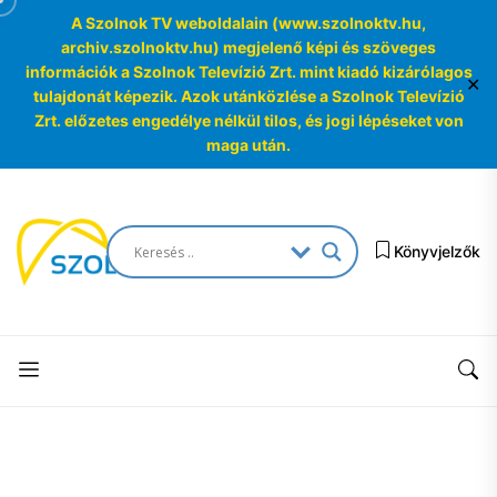
A Szolnok TV weboldalain (www.szolnoktv.hu,
archiv.szolnoktv.hu) megjelenő képi és szöveges
információk a Szolnok Televízió Zrt. mint kiadó kizárólagos
✕
tulajdonát képezik. Azok utánközlése a Szolnok Televízió
Zrt. előzetes engedélye nélkül tilos, és jogi lépéseket von
maga után.
Skip
to
SzolnokTV
the
Könyvjelzők
Archívum
content
SzolnokTV
Archívum