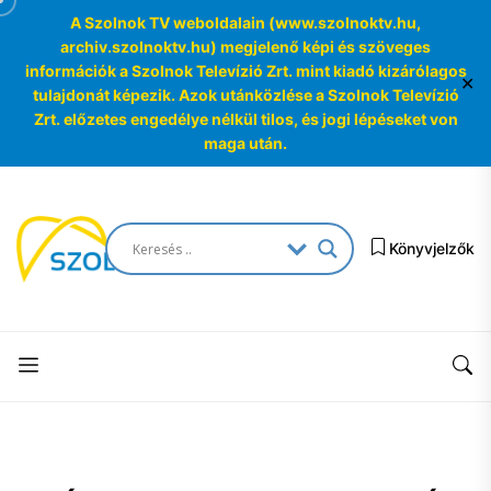
A Szolnok TV weboldalain (www.szolnoktv.hu,
archiv.szolnoktv.hu) megjelenő képi és szöveges
információk a Szolnok Televízió Zrt. mint kiadó kizárólagos
✕
tulajdonát képezik. Azok utánközlése a Szolnok Televízió
Zrt. előzetes engedélye nélkül tilos, és jogi lépéseket von
maga után.
Skip
to
SzolnokTV
the
Könyvjelzők
Archívum
content
SzolnokTV
Archívum