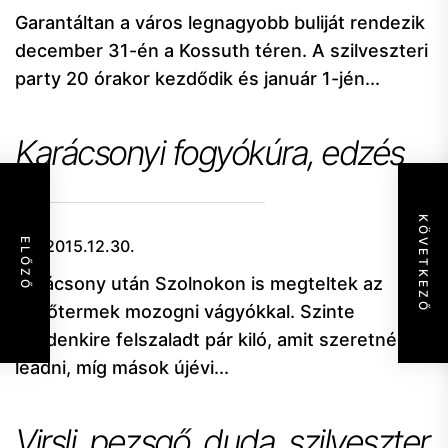
Garantáltan a város legnagyobb buliját rendezik
december 31-én a Kossuth téren. A szilveszteri
party 20 órakor kezdődik és január 1-jén...
Karácsonyi fogyókúra, edzés
KÖVETKEZŐ
ELŐZŐ
2015.12.30.
Karácsony után Szolnokon is megteltek az
edzőtermek mozogni vágyókkal. Szinte
mindenkire felszaladt pár kiló, amit szeretnének
leadni, míg mások újévi...
Virsli, pezsgő, duda, szilveszter