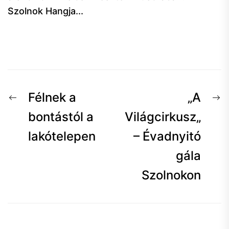
Szolnok Hangja...
Bejegyzés
Előző
K
Félnek a
„A
navigáció
hír:
h
bontástól a
Világcirkusz„
lakótelepen
– Évadnyitó
gála
Szolnokon