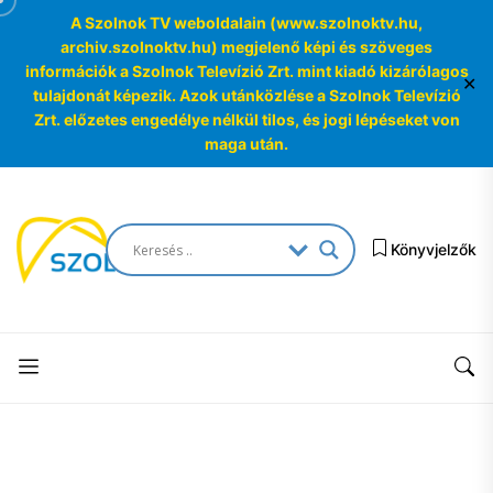
A Szolnok TV weboldalain (www.szolnoktv.hu,
archiv.szolnoktv.hu) megjelenő képi és szöveges
információk a Szolnok Televízió Zrt. mint kiadó kizárólagos
✕
tulajdonát képezik. Azok utánközlése a Szolnok Televízió
Zrt. előzetes engedélye nélkül tilos, és jogi lépéseket von
maga után.
Skip
to
SzolnokTV
the
Könyvjelzők
Archívum
content
SzolnokTV
Archívum