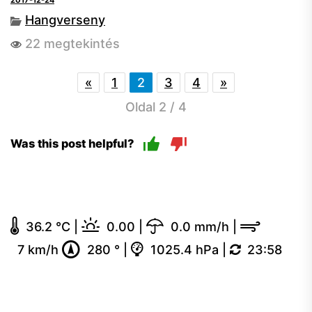
2017-12-24
Hangverseny
22 megtekintés
«
1
2
3
4
»
Oldal 2 / 4
Was this post helpful?
36.2 °C
|
0.00
|
0.0 mm/h
|
7 km/h
280 °
|
1025.4 hPa
|
23:58